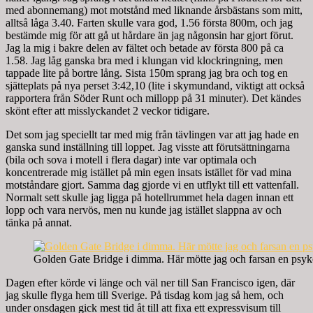
med abonnemang) mot motstånd med liknande årsbästans som mitt,
alltså låga 3.40. Farten skulle vara god, 1.56 första 800m, och jag
bestämde mig för att gå ut hårdare än jag någonsin har gjort förut.
Jag la mig i bakre delen av fältet och betade av första 800 på ca
1.58. Jag låg ganska bra med i klungan vid klockringning, men
tappade lite på bortre lång. Sista 150m sprang jag bra och tog en
sjätteplats på nya perset 3:42,10 (lite i skymundand, viktigt att också
rapportera från Söder Runt och millopp på 31 minuter). Det kändes
skönt efter att misslyckandet 2 veckor tidigare.
Det som jag speciellt tar med mig från tävlingen var att jag hade en
ganska sund inställning till loppet. Jag visste att förutsättningarna
(bila och sova i motell i flera dagar) inte var optimala och
koncentrerade mig istället på min egen insats istället för vad mina
motståndare gjort. Samma dag gjorde vi en utflykt till ett vattenfall.
Normalt sett skulle jag ligga på hotellrummet hela dagen innan ett
lopp och vara nervös, men nu kunde jag istället slappna av och
tänka på annat.
Golden Gate Bridge i dimma. Här mötte jag och farsan en psyk
Dagen efter körde vi länge och väl ner till San Francisco igen, där
jag skulle flyga hem till Sverige. På tisdag kom jag så hem, och
under onsdagen gick mest tid åt till att fixa ett expressvisum till