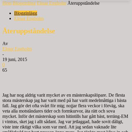
Hem
Blogginlägg
Elmar Engholm
Återuppståndelse
Blogginlägg
Elmar Engholm
Återuppståndelse
Av
Elmar Engholm
-
19 juni, 2015
0
65
Jag har nog aldrig varit mycket av en mästerskapslöpare. De flesta
stora mästerskap jag har varit med på har varit medelmåttiga i bästa
fall. Jag gör det ofta svårt för mig; nojjar flera veckor i förväg, ska
veta alla motståndares tider och formkurvor, äta rätt och sova
mycket. Inför det mästerskap som hitintills har gått bäst, terräng-EM
i vintras, sket jag i allt sådant. Jag var jetlaggad, hade sovit dåligt,
viste inte riktigt vilka som var med. Att jag sedan vaknade lite