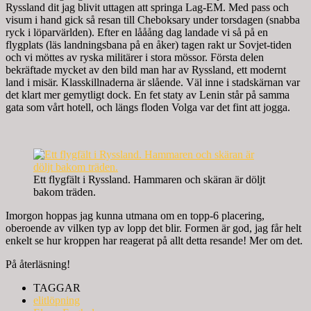
Ryssland dit jag blivit uttagen att springa Lag-EM. Med pass och
visum i hand gick så resan till Cheboksary under torsdagen (snabba
ryck i löparvärlden). Efter en lååång dag landade vi så på en
flygplats (läs landningsbana på en åker) tagen rakt ur Sovjet-tiden
och vi möttes av ryska militärer i stora mössor. Första delen
bekräftade mycket av den bild man har av Ryssland, ett modernt
land i misär. Klasskillnaderna är slående. Väl inne i stadskärnan var
det klart mer gemytligt dock. En fet staty av Lenin står på samma
gata som vårt hotell, och längs floden Volga var det fint att jogga.
Ett flygfält i Ryssland. Hammaren och skäran är döljt
bakom träden.
Imorgon hoppas jag kunna utmana om en topp-6 placering,
oberoende av vilken typ av lopp det blir. Formen är god, jag får helt
enkelt se hur kroppen har reagerat på allt detta resande! Mer om det.
På återläsning!
TAGGAR
elitlöpning