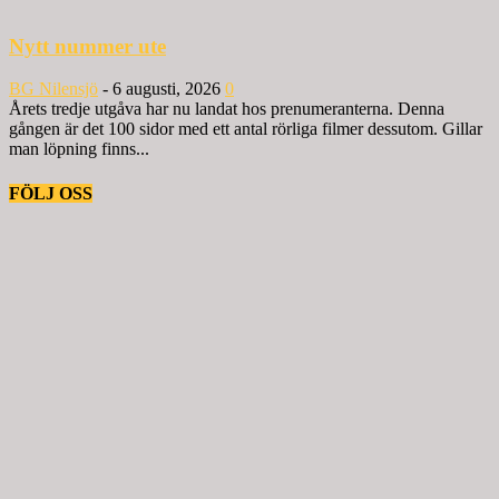
Nytt nummer ute
BG Nilensjö
-
6 augusti, 2026
0
Årets tredje utgåva har nu landat hos prenumeranterna. Denna
gången är det 100 sidor med ett antal rörliga filmer dessutom. Gillar
man löpning finns...
FÖLJ OSS