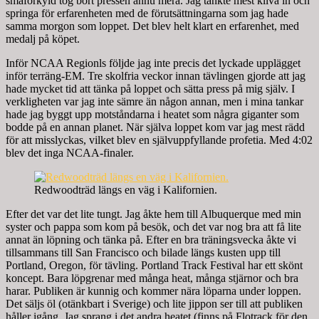
småförkyld tog bort pressen ännu mera. Jag tänkte mest kliva in och
springa för erfarenheten med de förutsättningarna som jag hade
samma morgon som loppet. Det blev helt klart en erfarenhet, med
medalj på köpet.
Inför NCAA Regionls följde jag inte precis det lyckade upplägget
inför terräng-EM. Tre skolfria veckor innan tävlingen gjorde att jag
hade mycket tid att tänka på loppet och sätta press på mig själv. I
verkligheten var jag inte sämre än någon annan, men i mina tankar
hade jag byggt upp motståndarna i heatet som några giganter som
bodde på en annan planet. När själva loppet kom var jag mest rädd
för att misslyckas, vilket blev en självuppfyllande profetia. Med 4:02
blev det inga NCAA-finaler.
Redwoodträd längs en väg i Kalifornien.
Efter det var det lite tungt. Jag åkte hem till Albuquerque med min
syster och pappa som kom på besök, och det var nog bra att få lite
annat än löpning och tänka på. Efter en bra träningsvecka åkte vi
tillsammans till San Francisco och bilade längs kusten upp till
Portland, Oregon, för tävling. Portland Track Festival har ett skönt
koncept. Bara löpgrenar med många heat, många stjärnor och bra
harar. Publiken är kunnig och kommer nära löparna under loppen.
Det säljs öl (otänkbart i Sverige) och lite jippon ser till att publiken
håller igång. Jag sprang i det andra heatet (finns på Flotrack för den