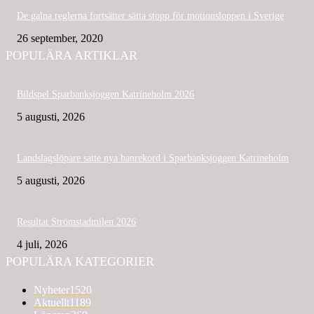
De galna reglerna fortsätter sätta stopp för motionsloppen i Sverige
26 september, 2020
POPULÄRA ARTIKLAR
Bildspel Sparbanksjoggen Katrineholm 2026
5 augusti, 2026
Landslagslöpare satte nya banrekord i Sparbanksjoggen Katrineholm
5 augusti, 2026
Resultat Strömstadmilen 2026
4 juli, 2026
POPULÄRA KATEGORIER
Nyheter
1520
Aktuellt
1189