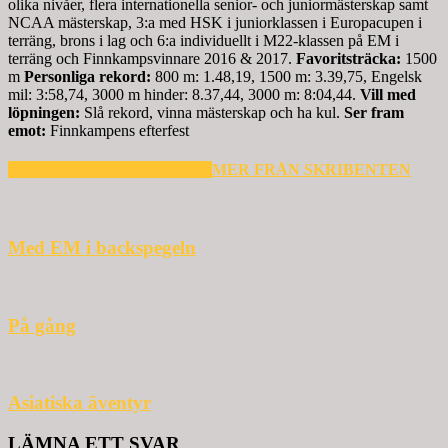
olika nivåer, flera internationella senior- och juniormästerskap samt
NCAA mästerskap, 3:a med HSK i juniorklassen i Europacupen i
terräng, brons i lag och 6:a individuellt i M22-klassen på EM i
terräng och Finnkampsvinnare 2016 & 2017.
Favoritsträcka:
1500
m
Personliga rekord:
800 m: 1.48,19, 1500 m: 3.39,75, Engelsk
mil: 3:58,74, 3000 m hinder: 8.37,44, 3000 m: 8:04,44.
Vill med
löpningen:
Slå rekord, vinna mästerskap och ha kul.
Ser fram
emot:
Finnkampens efterfest
RELATERADE ARTIKLAR
MER FRÅN SKRIBENTEN
Med EM i backspegeln
På gång
Asiatiska äventyr
LÄMNA ETT SVAR