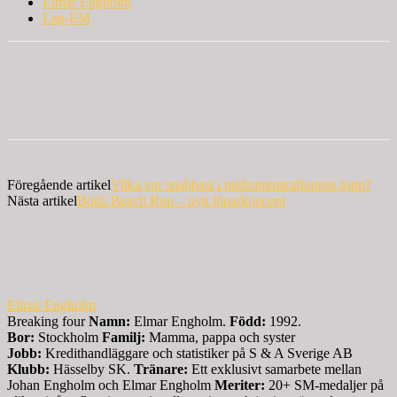
Elmar Engholm
Lag-EM
Föregående artikel
Vilka var snabbast i midsommaraftonens lopp?
Nästa artikel
Böda Beach Run – nytt löparkoncept
Elmar Engholm
Breaking four
Namn:
Elmar Engholm.
Född:
1992.
Bor:
Stockholm
Familj:
Mamma, pappa och syster
Jobb:
Kredithandläggare och statistiker på S & A Sverige AB
Klubb:
Hässelby SK.
Tränare:
Ett exklusivt samarbete mellan
Johan Engholm och Elmar Engholm
Meriter:
20+ SM-medaljer på