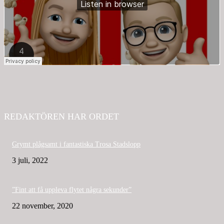
REDAKTÖREN HAR ORDET
Grymt plågsamt i fantastiska Trosa Stadslopp
3 juli, 2022
”Fint att få uppleva flytet några sekunder”
22 november, 2020