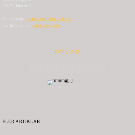
263 71 Jonstorp
Kontakta oss:
bg.nilensjo[at]springlfa.se
Här hittar du vår
Integritetspolicy
FÖLJ OSS
© 2020 - Spring Kommunikation AB
FLER ARTIKLAR