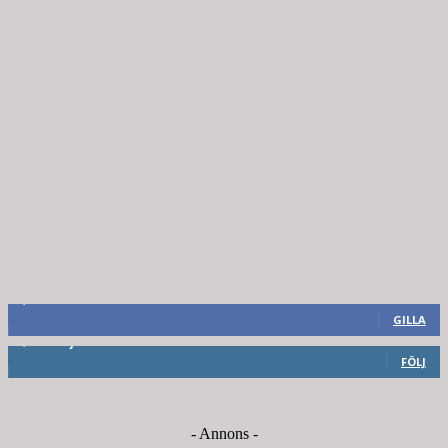
8,660
Fans
GILLA
6,714
Följare
FÖLJ
- Annons -