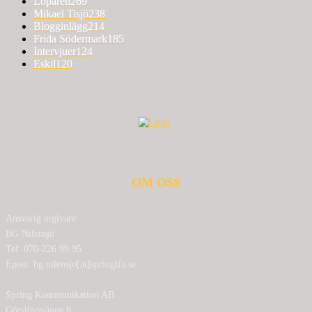
Löparen
269
Mikael Tisjö
238
Blogginlägg
214
Frida Södermark
185
Intervjuer
124
Eskil
120
OM OSS
Ansvarig utgivare:
BG Nilensjö
Tel: 070-226 99 95
Epost: bg.nilensjo[at]springlfa.se
Spring Kommunikation AB
Görslövsvägen 8