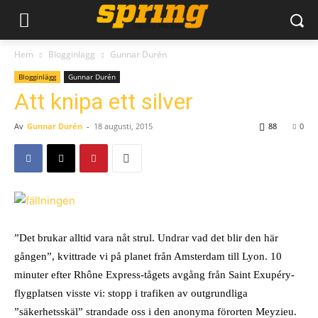
Hem
Blogginlägg
Gunnar Durén
Blogginlägg
Gunnar Durén
Att knipa ett silver
Av
Gunnar Durén
-
18 augusti, 2015
88
0
”Det brukar alltid vara nåt strul. Undrar vad det blir den här
gången”, kvittrade vi på planet från Amsterdam till Lyon. 10
minuter efter Rhône Express-tågets avgång från Saint Exupéry-
flygplatsen visste vi: stopp i trafiken av outgrundliga
”säkerhetsskäl” strandade oss i den anonyma förorten Meyzieu.