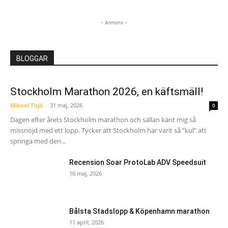
- Annons -
BLOGGAR
Stockholm Marathon 2026, en käftsmäll!
Mikael Tisjö
-
31 maj, 2026
0
Dagen efter årets Stockholm marathon och sällan känt mig så
missnöjd med ett lopp. Tycker att Stockholm har varit så ”kul” att
springa med den...
Recension Soar ProtoLab ADV Speedsuit
16 maj, 2026
Bålsta Stadslopp & Köpenhamn marathon
11 april, 2026