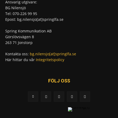
Ansvarig utgivare:
BG Nilensjö
Tel: 070-226 99 95
Epost: bg.nilensjo[at]springlfa.se
Spring Kommunikation AB
Görslövsvägen 8
263 71 Jonstorp
Kontakta oss:
bg.nilensjo[at]springlfa.se
Här hittar du vår
Integritetspolicy
FÖLJ OSS