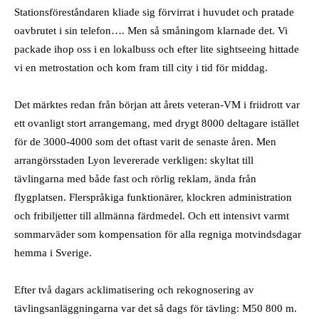
Stationsföreståndaren kliade sig förvirrat i huvudet och pratade
oavbrutet i sin telefon…. Men så småningom klarnade det. Vi
packade ihop oss i en lokalbuss och efter lite sightseeing hittade
vi en metrostation och kom fram till city i tid för middag.
Det märktes redan från början att årets veteran-VM i friidrott var
ett ovanligt stort arrangemang, med drygt 8000 deltagare istället
för de 3000-4000 som det oftast varit de senaste åren. Men
arrangörsstaden Lyon levererade verkligen: skyltat till
tävlingarna med både fast och rörlig reklam, ända från
flygplatsen. Flerspråkiga funktionärer, klockren administration
och fribiljetter till allmänna färdmedel. Och ett intensivt varmt
sommarväder som kompensation för alla regniga motvindsdagar
hemma i Sverige.
Efter två dagars acklimatisering och rekognosering av
tävlingsanläggningarna var det så dags för tävling: M50 800 m.