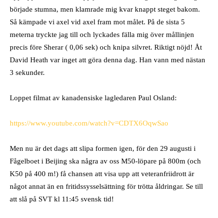
började stumna, men klamrade mig kvar knappt steget bakom.
Så kämpade vi axel vid axel fram mot målet. På de sista 5
meterna tryckte jag till och lyckades fälla mig över mållinjen
precis före Sherar ( 0,06 sek) och knipa silvret. Riktigt nöjd! Åt
David Heath var inget att göra denna dag. Han vann med nästan
3 sekunder.
Loppet filmat av kanadensiske lagledaren Paul Osland:
https://www.youtube.com/watch?v=CDTX6OqwSao
Men nu är det dags att slipa formen igen, för den 29 augusti i
Fågelboet i Beijing ska några av oss M50-löpare på 800m (och
K50 på 400 m!) få chansen att visa upp att veteranfriidrott är
något annat än en fritidssysselsättning för trötta åldringar. Se till
att slå på SVT kl 11:45 svensk tid!