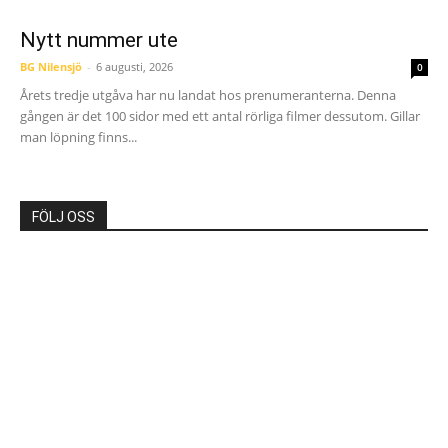
Nytt nummer ute
BG Nilensjö
-
6 augusti, 2026
0
Årets tredje utgåva har nu landat hos prenumeranterna. Denna
gången är det 100 sidor med ett antal rörliga filmer dessutom. Gillar
man löpning finns...
FÖLJ OSS