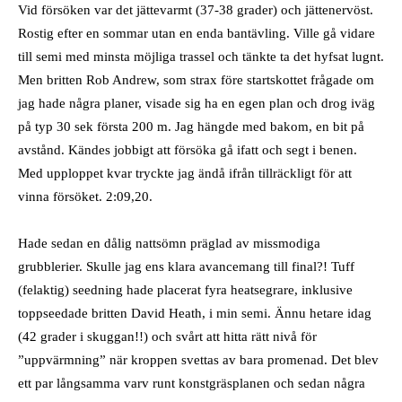
Vid försöken var det jättevarmt (37-38 grader) och jättenervöst.
Rostig efter en sommar utan en enda bantävling. Ville gå vidare
till semi med minsta möjliga trassel och tänkte ta det hyfsat lugnt.
Men britten Rob Andrew, som strax före startskottet frågade om
jag hade några planer, visade sig ha en egen plan och drog iväg
på typ 30 sek första 200 m. Jag hängde med bakom, en bit på
avstånd. Kändes jobbigt att försöka gå ifatt och segt i benen.
Med upploppet kvar tryckte jag ändå ifrån tillräckligt för att
vinna försöket. 2:09,20.
Hade sedan en dålig nattsömn präglad av missmodiga
grubblerier. Skulle jag ens klara avancemang till final?! Tuff
(felaktig) seedning hade placerat fyra heatsegrare, inklusive
toppseedade britten David Heath, i min semi. Ännu hetare idag
(42 grader i skuggan!!) och svårt att hitta rätt nivå för
”uppvärmning” när kroppen svettas av bara promenad. Det blev
ett par långsamma varv runt konstgräsplanen och sedan några