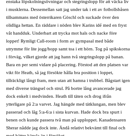
enstaka löpskolningsövningar och stegringslopp för att väcka liv
i musklerna. Dessemellan satt jag under tak i ett av fotbollsbåsen
tillsammans med österrikaren Göschl och suckade över den
olidliga hettan. En räddare i nöden blev Karins idé med en fryst
våt handduk. Underbart att trycka mot hals och nacke före
loppet! Rymligt Call-room i form av gympasal med både
utrymme för lite jogg/hopp samt toa i ett hörn. Tog på spikskorna
i förväg, vilket gjorde att jag hann två stegringslopp på banan.
Bara en per semi vidare på placering. Förstod att den platsen var
vikt för Heath, så jag försökte hålla bra position i loppet,
tillräckligt långt fram, men utan att hamna i trubbel. Bågstart igen
med diverse trängsel och strul. På bortre lång avancerade jag
dock enkelt i medvinden. Heath till täten och drog ifrån
ytterligare på 2:a varvet. Jag hängde med tätklungan, men blev
passerad och låg 5:a-6:a i sista kurvan. Hade dock bra spurt i
benen och kunde passera två man på upploppet. Kanadensaren
Sherar nådde jag dock inte. Ändå relativt bekvämt till final och
med bättre känsla än i försöket.