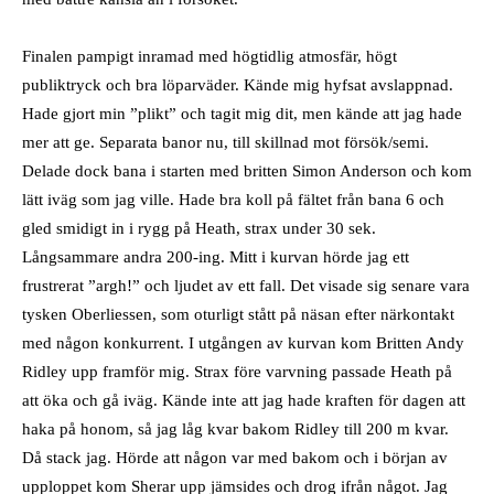
Finalen pampigt inramad med högtidlig atmosfär, högt
publiktryck och bra löparväder. Kände mig hyfsat avslappnad.
Hade gjort min ”plikt” och tagit mig dit, men kände att jag hade
mer att ge. Separata banor nu, till skillnad mot försök/semi.
Delade dock bana i starten med britten Simon Anderson och kom
lätt iväg som jag ville. Hade bra koll på fältet från bana 6 och
gled smidigt in i rygg på Heath, strax under 30 sek.
Långsammare andra 200-ing. Mitt i kurvan hörde jag ett
frustrerat ”argh!” och ljudet av ett fall. Det visade sig senare vara
tysken Oberliessen, som oturligt stått på näsan efter närkontakt
med någon konkurrent. I utgången av kurvan kom Britten Andy
Ridley upp framför mig. Strax före varvning passade Heath på
att öka och gå iväg. Kände inte att jag hade kraften för dagen att
haka på honom, så jag låg kvar bakom Ridley till 200 m kvar.
Då stack jag. Hörde att någon var med bakom och i början av
upploppet kom Sherar upp jämsides och drog ifrån något. Jag