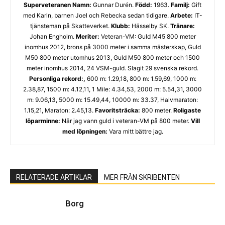
Superveteranen
Namn:
Gunnar Durén.
Född:
1963.
Familj:
Gift
med Karin, barnen Joel och Rebecka sedan tidigare.
Arbete:
IT-
tjänsteman på Skatteverket.
Klubb:
Hässelby SK.
Tränare:
Johan Engholm.
Meriter:
Veteran-VM: Guld M45 800 meter
inomhus 2012, brons på 3000 meter i samma mästerskap, Guld
M50 800 meter utomhus 2013, Guld M50 800 meter och 1500
meter inomhus 2014, 24 VSM-guld. Slagit 29 svenska rekord.
Personliga rekord:,
600 m: 1.29,18, 800 m: 1.59,69, 1000 m:
2.38,87, 1500 m: 4.12,11, 1 Mile: 4.34,53, 2000 m: 5.54,31, 3000
m: 9.06,13, 5000 m: 15.49,44, 10000 m: 33.37, Halvmaraton:
1.15,21, Maraton: 2.45,13.
Favoritsträcka:
800 meter.
Roligaste
löparminne:
När jag vann guld i veteran-VM på 800 meter.
Vill
med löpningen:
Vara mitt bättre jag.
RELATERADE ARTIKLAR
MER FRÅN SKRIBENTEN
Borg