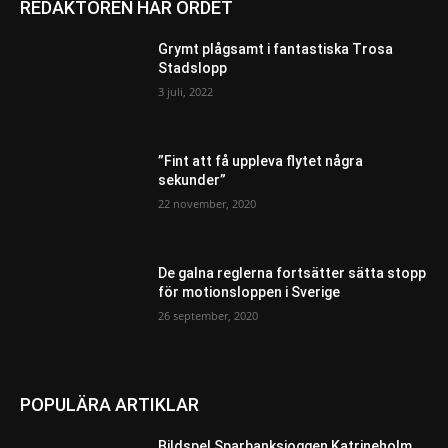
REDAKTÖREN HAR ORDET
Grymt plågsamt i fantastiska Trosa
Stadslopp
3 juli, 2022
”Fint att få uppleva flytet några
sekunder”
22 november, 2020
De galna reglerna fortsätter sätta stopp
för motionsloppen i Sverige
26 september, 2020
POPULÄRA ARTIKLAR
Bildspel Sparbanksjoggen Katrineholm