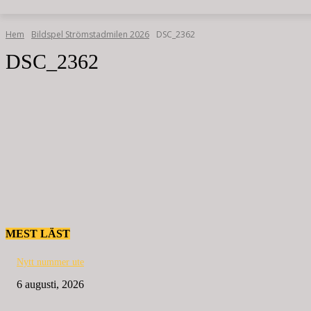
Hem
Bildspel Strömstadmilen 2026
DSC_2362
DSC_2362
MEST LÄST
Nytt nummer ute
6 augusti, 2026