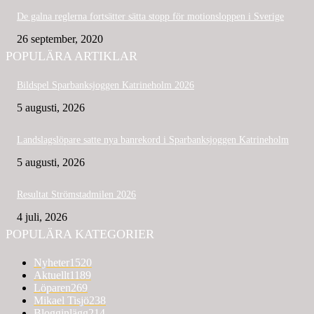
De galna reglerna fortsätter sätta stopp för motionsloppen i Sverige
26 september, 2020
POPULÄRA ARTIKLAR
Bildspel Sparbanksjoggen Katrineholm 2026
5 augusti, 2026
Landslagslöpare satte nya banrekord i Sparbanksjoggen Katrineholm
5 augusti, 2026
Resultat Strömstadmilen 2026
4 juli, 2026
POPULÄRA KATEGORIER
Nyheter
1520
Aktuellt
1189
Löparen
269
Mikael Tisjö
238
Blogginlägg
214