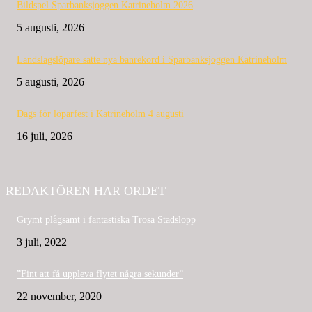
Bildspel Sparbanksjoggen Katrineholm 2026
5 augusti, 2026
Landslagslöpare satte nya banrekord i Sparbanksjoggen Katrineholm
5 augusti, 2026
Dags för löparfest i Katrineholm 4 augusti
16 juli, 2026
REDAKTÖREN HAR ORDET
Grymt plågsamt i fantastiska Trosa Stadslopp
3 juli, 2022
”Fint att få uppleva flytet några sekunder”
22 november, 2020