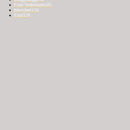
Frida Södermark
185
Intervjuer
124
Eskil
120