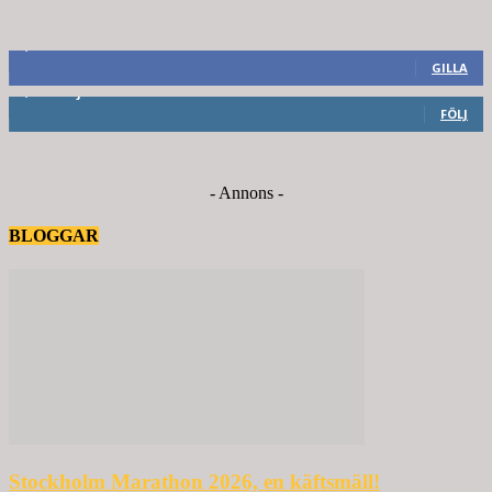
8,660
Fans
GILLA
6,714
Följare
FÖLJ
- Annons -
BLOGGAR
Stockholm Marathon 2026, en käftsmäll!