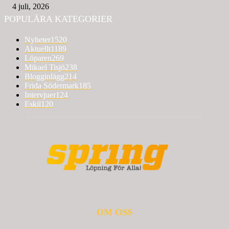
4 juli, 2026
POPULÄRA KATEGORIER
Nyheter
1520
Aktuellt
1189
Löparen
269
Mikael Tisjö
238
Blogginlägg
214
Frida Södermark
185
Intervjuer
124
Eskil
120
OM OSS