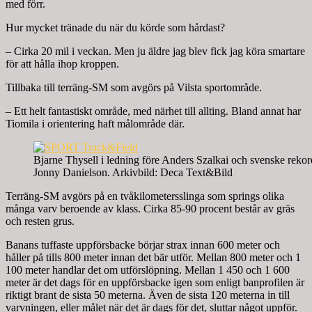
med förr.
Hur mycket tränade du när du körde som hårdast?
– Cirka 20 mil i veckan. Men ju äldre jag blev fick jag köra smartare
för att hålla ihop kroppen.
Tillbaka till terräng-SM som avgörs på Vilsta sportområde.
– Ett helt fantastiskt område, med närhet till allting. Bland annat har
Tiomila i orientering haft målområde där.
Bjarne Thysell i ledning före Anders Szalkai och svenske reko
Jonny Danielson. Arkivbild: Deca Text&Bild
Terräng-SM avgörs på en tvåkilometersslinga som springs olika
många varv beroende av klass. Cirka 85-90 procent består av gräs
och resten grus.
Banans tuffaste uppförsbacke börjar strax innan 600 meter och
håller på tills 800 meter innan det bär utför. Mellan 800 meter och 1
100 meter handlar det om utförslöpning. Mellan 1 450 och 1 600
meter är det dags för en uppförsbacke igen som enligt banprofilen är
riktigt brant de sista 50 meterna. Även de sista 120 meterna in till
varvningen, eller målet när det är dags för det, sluttar något uppför.