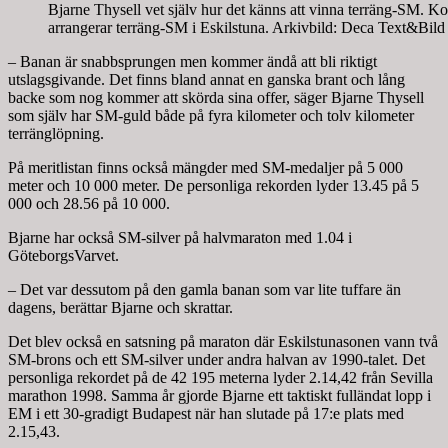
Bjarne Thysell vet själv hur det känns att vinna terräng-SM.
arrangerar terräng-SM i Eskilstuna. Arkivbild: Deca Text&Bild
– Banan är snabbsprungen men kommer ändå att bli riktigt
utslagsgivande. Det finns bland annat en ganska brant och lång
backe som nog kommer att skörda sina offer, säger Bjarne Thysell
som själv har SM-guld både på fyra kilometer och tolv kilometer
terränglöpning.
På meritlistan finns också mängder med SM-medaljer på 5 000
meter och 10 000 meter. De personliga rekorden lyder 13.45 på 5
000 och 28.56 på 10 000.
Bjarne har också SM-silver på halvmaraton med 1.04 i
GöteborgsVarvet.
– Det var dessutom på den gamla banan som var lite tuffare än
dagens, berättar Bjarne och skrattar.
Det blev också en satsning på maraton där Eskilstunasonen vann två
SM-brons och ett SM-silver under andra halvan av 1990-talet. Det
personliga rekordet på de 42 195 meterna lyder 2.14,42 från Sevilla
marathon 1998. Samma år gjorde Bjarne ett taktiskt fulländat lopp i
EM i ett 30-gradigt Budapest när han slutade på 17:e plats med
2.15,43.