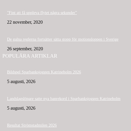
”Fint att få uppleva flytet några sekunder”
22 november, 2020
De galna reglerna fortsätter sätta stopp för motionsloppen i Sverige
26 september, 2020
POPULÄRA ARTIKLAR
Bildspel Sparbanksjoggen Katrineholm 2026
5 augusti, 2026
Landslagslöpare satte nya banrekord i Sparbanksjoggen Katrineholm
5 augusti, 2026
Resultat Strömstadmilen 2026