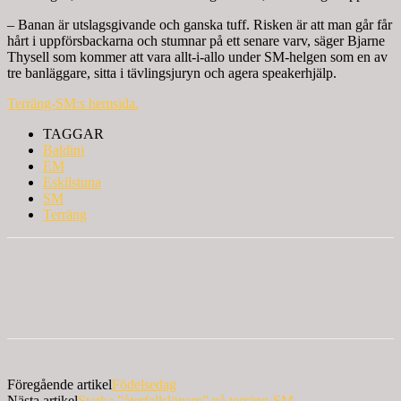
– Banan är utslagsgivande och ganska tuff. Risken är att man går får
hårt i uppförsbackarna och stumnar på ett senare varv, säger Bjarne
Thysell som kommer att vara allt-i-allo under SM-helgen som en av
tre banläggare, sitta i tävlingsjuryn och agera speakerhjälp.
Terräng-SM:s hemsida.
TAGGAR
Baldini
EM
Eskilstuna
SM
Terräng
Föregående artikel
Födelsedag
Nästa artikel
Starka ”återfallslöpare” på terräng-SM