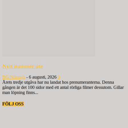
Nytt nummer ute
BG Nilensjö
-
6 augusti, 2026
0
Årets tredje utgåva har nu landat hos prenumeranterna. Denna
gången är det 100 sidor med ett antal rörliga filmer dessutom. Gillar
man löpning finns...
FÖLJ OSS