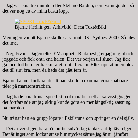
– Jag var bara tre minuter efter Stefano Baldini, som vann guldet, så
det var nog ett av mina bästa lopp.
Bjarne i ledningen. Arkivbild: Deca Text&Bild
Meningen var att Bjarne skulle satsa mot OS i Sydney 2000. Så blev
det inte.
– Nej, tyvärr. Dagen efter EM-loppet i Budapest gav jag mig ut och
joggade och fick ont i ena hälen. Det var början till slutet. Jag fick
gå med tofflor eller träskor året runt i flera år. Efter operationen blev
det till slut bra, men då hade det gått fem år.
Bjarne känner fortfarande att han skulle ha kunnat göra snabbare
tider på maratonsträckan.
– Jag hade bara tränat specifikt mot maraton i ett år så visst gnager
det fortfarande att jag aldrig kunde göra en mer långsiktig satsning
på maraton.
Nu tränar han en grupp löpare i Eskilstuna och springer en del själv.
– Det är verkligen bara på motionsnivå. Jag tänker aldrig tävla igen.
Det är inget som lockar att se hur mycket sämre jag är nu jämfört