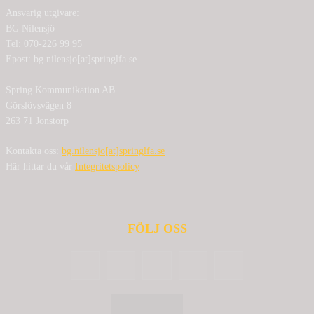
Ansvarig utgivare:
BG Nilensjö
Tel: 070-226 99 95
Epost: bg.nilensjo[at]springlfa.se
Spring Kommunikation AB
Görslövsvägen 8
263 71 Jonstorp
Kontakta oss:
bg.nilensjo[at]springlfa.se
Här hittar du vår
Integritetspolicy
FÖLJ OSS