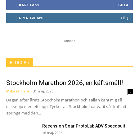
8,660
Fans
GILLA
6,714
Följare
FÖLJ
- Annons -
BLOGGAR
Stockholm Marathon 2026, en käftsmäll!
Mikael Tisjö
-
31 maj, 2026
0
Dagen efter årets Stockholm marathon och sällan känt mig så
missnöjd med ett lopp. Tycker att Stockholm har varit så ”kul” att
springa med den...
Recension Soar ProtoLab ADV Speedsuit
16 maj, 2026