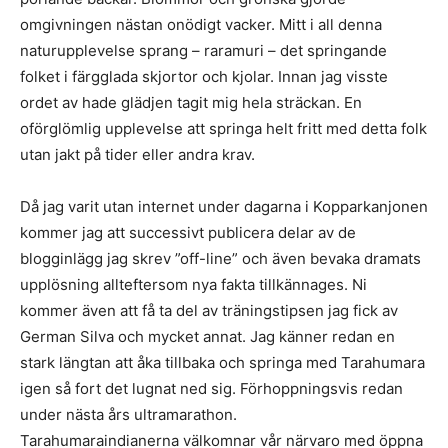
omgivningen nästan onödigt vacker. Mitt i all denna
naturupplevelse sprang – raramuri – det springande
folket i färgglada skjortor och kjolar. Innan jag visste
ordet av hade glädjen tagit mig hela sträckan. En
oförglömlig upplevelse att springa helt fritt med detta folk
utan jakt på tider eller andra krav.
Då jag varit utan internet under dagarna i Kopparkanjonen
kommer jag att successivt publicera delar av de
blogginlägg jag skrev ”off-line” och även bevaka dramats
upplösning allteftersom nya fakta tillkännages. Ni
kommer även att få ta del av träningstipsen jag fick av
German Silva och mycket annat. Jag känner redan en
stark längtan att åka tillbaka och springa med Tarahumara
igen så fort det lugnat ned sig. Förhoppningsvis redan
under nästa års ultramarathon.
Tarahumaraindianerna välkomnar vår närvaro med öppna