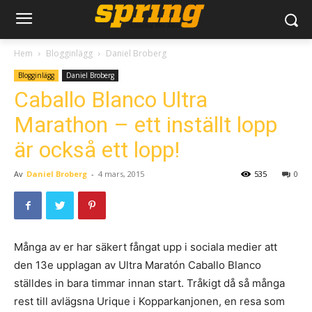
Hem
Blogginlägg
Daniel Broberg
Blogginlägg
Daniel Broberg
Caballo Blanco Ultra
Marathon – ett inställt lopp
är också ett lopp!
Av
Daniel Broberg
-
4 mars, 2015
535
0
Många av er har säkert fångat upp i sociala medier att
den 13e upplagan av Ultra Maratón Caballo Blanco
ställdes in bara timmar innan start. Tråkigt då så många
rest till avlägsna Urique i Kopparkanjonen, en resa som