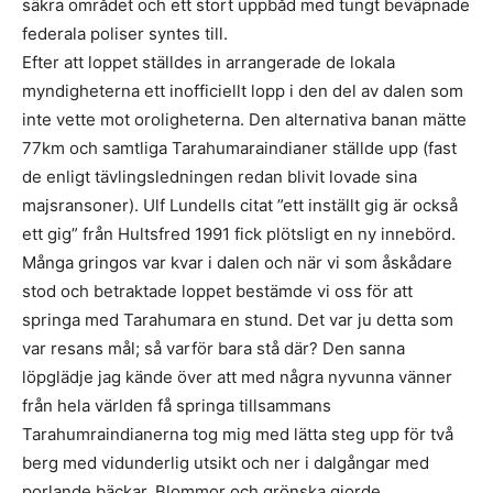
säkra området och ett stort uppbåd med tungt beväpnade
federala poliser syntes till.
Efter att loppet ställdes in arrangerade de lokala
myndigheterna ett inofficiellt lopp i den del av dalen som
inte vette mot oroligheterna. Den alternativa banan mätte
77km och samtliga Tarahumaraindianer ställde upp (fast
de enligt tävlingsledningen redan blivit lovade sina
majsransoner). Ulf Lundells citat ”ett inställt gig är också
ett gig” från Hultsfred 1991 fick plötsligt en ny innebörd.
Många gringos var kvar i dalen och när vi som åskådare
stod och betraktade loppet bestämde vi oss för att
springa med Tarahumara en stund. Det var ju detta som
var resans mål; så varför bara stå där? Den sanna
löpglädje jag kände över att med några nyvunna vänner
från hela världen få springa tillsammans
Tarahumraindianerna tog mig med lätta steg upp för två
berg med vidunderlig utsikt och ner i dalgångar med
porlande bäckar. Blommor och grönska gjorde