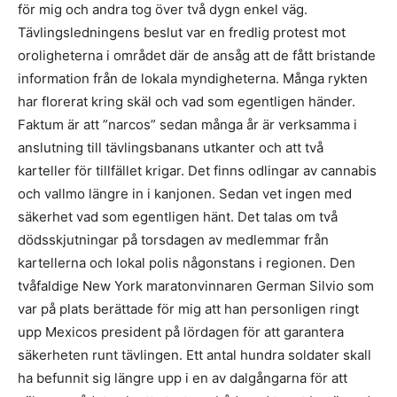
för mig och andra tog över två dygn enkel väg.
Tävlingsledningens beslut var en fredlig protest mot
oroligheterna i området där de ansåg att de fått bristande
information från de lokala myndigheterna. Många rykten
har florerat kring skäl och vad som egentligen händer.
Faktum är att ”narcos” sedan många år är verksamma i
anslutning till tävlingsbanans utkanter och att två
karteller för tillfället krigar. Det finns odlingar av cannabis
och vallmo längre in i kanjonen. Sedan vet ingen med
säkerhet vad som egentligen hänt. Det talas om två
dödsskjutningar på torsdagen av medlemmar från
kartellerna och lokal polis någonstans i regionen. Den
tvåfaldige New York maratonvinnaren German Silvio som
var på plats berättade för mig att han personligen ringt
upp Mexicos president på lördagen för att garantera
säkerheten runt tävlingen. Ett antal hundra soldater skall
ha befunnit sig längre upp i en av dalgångarna för att