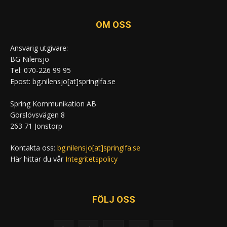
OM OSS
Ansvarig utgivare:
BG Nilensjö
Tel: 070-226 99 95
Epost: bg.nilensjo[at]springlfa.se
Spring Kommunikation AB
Görslövsvägen 8
263 71 Jonstorp
Kontakta oss:
bg.nilensjo[at]springlfa.se
Här hittar du vår
Integritetspolicy
FÖLJ OSS