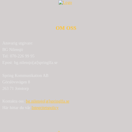
OM OSS
Ansvarig utgivare:
BG Nilensjö
Tel: 070-226 99 95
Epost: bg.nilensjo[at]springlfa.se
Spring Kommunikation AB
Görslövsvägen 8
263 71 Jonstorp
Kontakta oss:
bg.nilensjo[at]springlfa.se
Här hittar du vår
Integritetspolicy