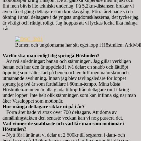
motionsspår kring Lillsjön. De är ganska kuperade med mjukt och
fint men bitvis lite tekniskt underlag. På 5,2km-distansen brukar vi
även få ett gäng deltagare som kör stavgång. Förra året hade vi en
ökning i antal deltagare i de yngsta ungdomsklasserna, det tycker jag
är viktigt och riktigt roligt. Jag hoppas att vi lyckas locka lika många
i år.
Barnen och ungdomarna har sitt eget lopp i Höstmilen. Arkivbi
Varför ska man enligt dig springa Höstmilen?
– Av två anledningar: banan och stämningen. Jag gillar verkligen
banan och hur den är uppdelad i två delar: en snabb och lättlöpt
öppning som sätter fart på benen och en tuff men naturskön och
utmanande avslutning. Innan jag blev tävlingsledare för loppet
sprang jag två år som farthållare i 60min-tempo. Mina bästa
Höstmilen-minnen är alla glada tillrop från deltagare runt i kring
under loppet. Inte helt olik stämningen som kan infinna sig när man
åker Vasaloppet som motionär.
Hur många deltagare siktar ni på i år?
– Förra året hade vi strax över 700 deltagare. Att döma av
anmälningstakten den senaste veckan kan vi nog passera det.
Vad vinner de snabbaste och vad får man som motionär i
Höstmilen?
– Nytt för i år är att vi delar ut 2 500kr till segraren i dam- och
herrklassen på 10,6km-banan, men vi har fina priser till alla som