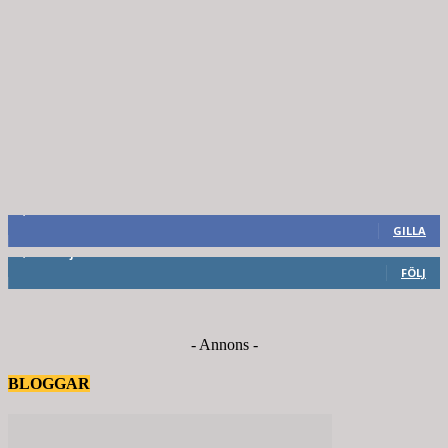
8,660
Fans
GILLA
6,714
Följare
FÖLJ
- Annons -
BLOGGAR