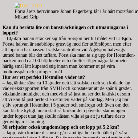
Förra årets herrvinnare Johan Fagerberg får i år hårt motstånd a
Mikael Grip
Kan du berätta lite om bansträckningen och utmaningarna i
loppet?
– 10,6km-banan sträcker sig från Sörsjön ner till målet vid Lillsjön.
Första halvan är snabblöpe grusväg med fler utförslöpor, men efter
att löparna har passerat vätskekontrollen vid Ågelsjön halvvägs
utmed banan blir det tuffare. Först ska man ta sig upp för Höstmilen-
backen med ca 100 höjdmeter och därefter följer några kilometer
härlig smal lätt kuperad stig innan man kommer ut på våra
motionsspår och springer i mål.
Hur ser ett perfekt Höstmilen-väder ut?
– Jag tänkte säga ca 10 grader och lätt solsken och sen kollade jag
väderleksrapporten från SMHI och konstaterar att de spår 9 grader,
växlande molnighet och medvind så just nu ser det faktiskt ut som
att vi kan få just perfekt Höstmilen-väder på söndag. Men jag har
själv sprungit Höstmilen i 5 grader och småregn och även om det
kan bli lite kyligt innan start så brukar det i påverka stämningen
under loppet utan jag skulle nästan vilja säga att ju tuffare desto
gemytligare stämning.
Ni erbjuder också ungdomslopp och ett lopp på 5,2 km?
– Japp, våra kortare distanser går samtliga helt och hållet på våra