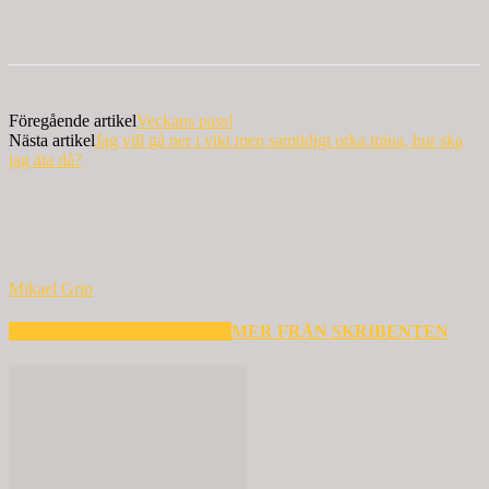
Föregående artikel
Veckans pass!
Nästa artikel
Jag vill gå ner i vikt men samtidigt orka träna, hur ska
jag äta då?
Mikael Grip
RELATERADE ARTIKLAR
MER FRÅN SKRIBENTEN