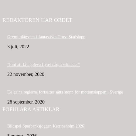
REDAKTÖREN HAR ORDET
Grymt plågsamt i fantastiska Trosa Stadslopp
3 juli, 2022
”Fint att få uppleva flytet några sekunder”
22 november, 2020
De galna reglerna fortsätter sätta stopp för motionsloppen i Sverige
26 september, 2020
POPULÄRA ARTIKLAR
Bildspel Sparbanksjoggen Katrineholm 2026
5 augusti, 2026