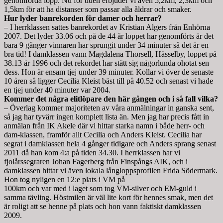
genomförda lopp. Nu för tiden erbjuder vi även 5,2km, 2,3km och
1,5km för att ha distanser som passar alla åldrar och smaker.
Hur lyder banrekorden för damer och herrar?
– I herrklassen sattes banrekordet av Kristian Algers från Enhörna
2007. Det lyder 33.06 och på de 44 år loppet har genomförts är det
bara 9 gånger vinnaren har sprungit under 34 minuter så det är en
bra tid! I damklassen vann Magdalena Thorsell, Hässelby, loppet på
38.13 år 1996 och det rekordet har stått sig någorlunda ohotat sen
dess. Hon är ensam tjej under 39 minuter. Kollar vi över de senaste
10 åren så ligger Cecilia Kleist bäst till på 40.52 och senast vi hade
en tjej under 40 minuter var 2004.
Kommer det några elitlöpare den här gången och i så fall vilka?
– Överlag kommer majoriteten av våra anmälningar in ganska sent,
så jag har tyvärr ingen komplett lista än. Men jag har precis fått in
anmälan från IK Akele där vi hittar starka namn i både herr- och
dam-klassen, framför allt Cecilia och Anders Kleist. Cecilia har
segrat i damklassen hela 4 gånger tidigare och Anders sprang senast
2011 då han kom 4:a på tiden 34.30. I herrklassen har vi
fjolårssegraren Johan Fagerberg från Finspångs AIK, och i
damklassen hittar vi även lokala långloppsprofilen Frida Södermark.
Hon tog nyligen en 12:e plats i VM på
100km och var med i laget som tog VM-silver och EM-guld i
samma tävling. Höstmilen är väl lite kort för hennes smak, men det
är roligt att se henne på plats och hon vann faktiskt damklassen
2009.