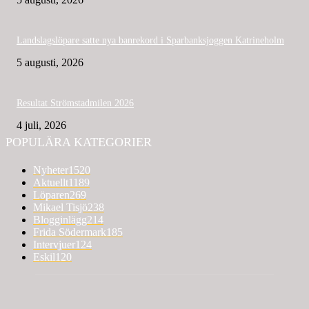
Landslagslöpare satte nya banrekord i Sparbanksjoggen Katrineholm
5 augusti, 2026
Resultat Strömstadmilen 2026
4 juli, 2026
POPULÄRA KATEGORIER
Nyheter
1520
Aktuellt
1189
Löparen
269
Mikael Tisjö
238
Blogginlägg
214
Frida Södermark
185
Intervjuer
124
Eskil
120