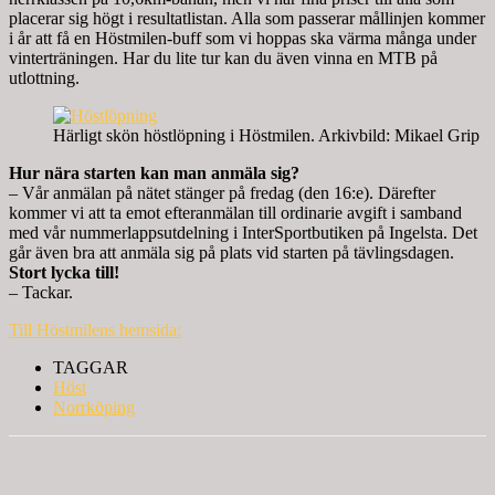
placerar sig högt i resultatlistan. Alla som passerar mållinjen kommer
i år att få en Höstmilen-buff som vi hoppas ska värma många under
vinterträningen. Har du lite tur kan du även vinna en MTB på
utlottning.
Härligt skön höstlöpning i Höstmilen. Arkivbild: Mikael Grip
Hur nära starten kan man anmäla sig?
– Vår anmälan på nätet stänger på fredag (den 16:e). Därefter
kommer vi att ta emot efteranmälan till ordinarie avgift i samband
med vår nummerlappsutdelning i InterSportbutiken på Ingelsta. Det
går även bra att anmäla sig på plats vid starten på tävlingsdagen.
Stort lycka till!
– Tackar.
Till Höstmilens hemsida:
TAGGAR
Höst
Norrköping