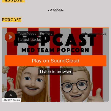
– ANNONS –
- Annons-
PODCAST