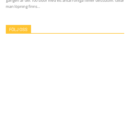
gången är det 100 sidor med ett antal rörliga filmer dessutom. Gillar
man löpning finns...
FÖLJ OSS