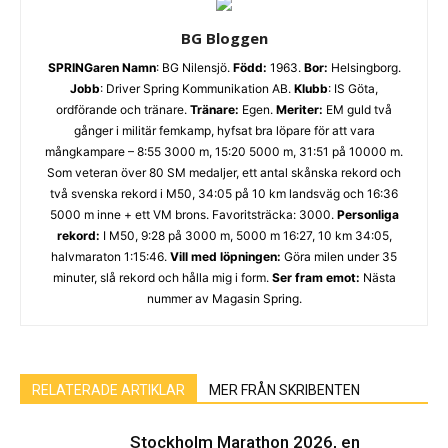
BG Bloggen
SPRINGaren
Namn
: BG Nilensjö.
Född:
1963.
Bor:
Helsingborg.
Jobb
: Driver Spring Kommunikation AB.
Klubb
: IS Göta,
ordförande och tränare.
Tränare:
Egen.
Meriter:
EM guld två
gånger i militär femkamp, hyfsat bra löpare för att vara
mångkampare – 8:55 3000 m, 15:20 5000 m, 31:51 på 10000 m.
Som veteran över 80 SM medaljer, ett antal skånska rekord och
två svenska rekord i M50, 34:05 på 10 km landsväg och 16:36
5000 m inne + ett VM brons. Favoritsträcka: 3000.
Personliga
rekord:
I M50, 9:28 på 3000 m, 5000 m 16:27, 10 km 34:05,
halvmaraton 1:15:46.
Vill med löpningen:
Göra milen under 35
minuter, slå rekord och hålla mig i form.
Ser fram emot:
Nästa
nummer av Magasin Spring.
RELATERADE ARTIKLAR
MER FRÅN SKRIBENTEN
Stockholm Marathon 2026, en