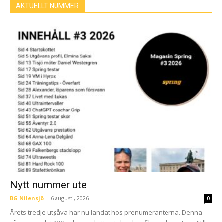
AKTUELLT NUMMER
Nytt nummer ute
BG Nilensjö
-
6 augusti, 2026
0
Årets tredje utgåva har nu landat hos prenumeranterna. Denna