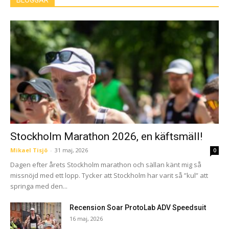
BLOGGAR
Stockholm Marathon 2026, en käftsmäll!
Mikael Tisjö
-
31 maj, 2026
0
Dagen efter årets Stockholm marathon och sällan känt mig så
missnöjd med ett lopp. Tycker att Stockholm har varit så ”kul” att
springa med den...
Recension Soar ProtoLab ADV Speedsuit
16 maj, 2026