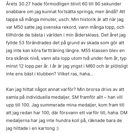
Årets 30.27 hade förmodligen blivit 60 till 90 sekunder
snabbare om jag kunnat fortsätta springa, men ändå? Att
tappa så många minuter, usch. Min historik är att när jag
var M50 satte jag svenska rekord, vann många lopp, och
tillhörde de bästa i världen i min åldersklass. Det året jag
fyllde 53 förändrades det på grund av skada som gör att
jag inte kan köra fartträning längre. M55 klassen blev en
bra skånsk nivå, vann alla lopp utom två under fem år, typ
minst 12 lopp per år. I år är jag yngst i M60 och är plötsligt
inte ens bäst i klubben? Vilket ras, haha…
Kan jag hittat något annat varför? Min brorsa drivs av att
samla på individuella medaljer, SM framför allt – han vill
upp till 100. Jag summerade mina medaljer, kom fram till
att jag redan har 100, där försvann ett varför till, haha. DM
medaljerna har jag inte hundra koll på, räknade bara de
jag hittade i en kartong :)