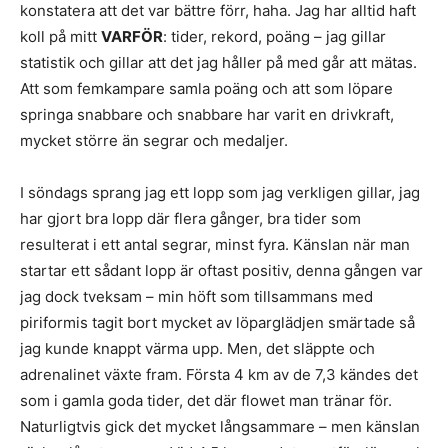
konstatera att det var bättre förr, haha. Jag har alltid haft
koll på mitt
VARFÖR
: tider, rekord, poäng – jag gillar
statistik och gillar att det jag håller på med går att mätas.
Att som femkampare samla poäng och att som löpare
springa snabbare och snabbare har varit en drivkraft,
mycket större än segrar och medaljer.
I söndags sprang jag ett lopp som jag verkligen gillar, jag
har gjort bra lopp där flera gånger, bra tider som
resulterat i ett antal segrar, minst fyra. Känslan när man
startar ett sådant lopp är oftast positiv, denna gången var
jag dock tveksam – min höft som tillsammans med
piriformis tagit bort mycket av löparglädjen smärtade så
jag kunde knappt värma upp. Men, det släppte och
adrenalinet växte fram. Första 4 km av de 7,3 kändes det
som i gamla goda tider, det där flowet man tränar för.
Naturligtvis gick det mycket långsammare – men känslan