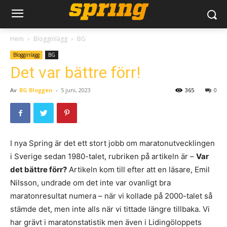
Hem
Blogginlägg
BG
Blogginlägg
BG
Det var bättre förr!
Av
BG Bloggen
-
5 juni, 2023
365
0
I nya Spring är det ett stort jobb om maratonutvecklingen
i Sverige sedan 1980-talet, rubriken på artikeln är –
Var
det bättre förr?
Artikeln kom till efter att en läsare, Emil
Nilsson, undrade om det inte var ovanligt bra
maratonresultat numera – när vi kollade på 2000-talet så
stämde det, men inte alls när vi tittade längre tillbaka. Vi
har grävt i maratonstatistik men även i Lidingöloppets