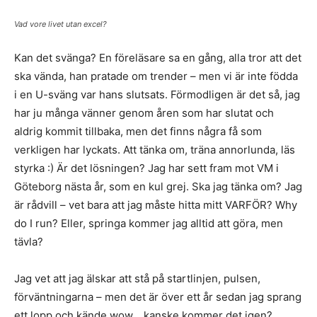
Vad vore livet utan excel?
Kan det svänga? En föreläsare sa en gång, alla tror att det
ska vända, han pratade om trender – men vi är inte födda
i en U-sväng var hans slutsats. Förmodligen är det så, jag
har ju många vänner genom åren som har slutat och
aldrig kommit tillbaka, men det finns några få som
verkligen har lyckats. Att tänka om, träna annorlunda, läs
styrka :) Är det lösningen? Jag har sett fram mot VM i
Göteborg nästa år, som en kul grej. Ska jag tänka om? Jag
är rådvill – vet bara att jag måste hitta mitt VARFÖR? Why
do I run? Eller, springa kommer jag alltid att göra, men
tävla?
Jag vet att jag älskar att stå på startlinjen, pulsen,
förväntningarna – men det är över ett år sedan jag sprang
ett lopp och kände wow… kanske kommer det igen?