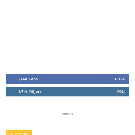
8,660
Fans
GILLA
6,714
Följare
FÖLJ
- Annons -