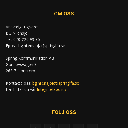
OM OSS
Ansvarig utgivare:
BG Nilensjö
Tel: 070-226 99 95
Epost: bg.nilensjo[at]springlfa.se
Spring Kommunikation AB
Görslövsvägen 8
263 71 Jonstorp
Kontakta oss:
bg.nilensjo[at]springlfa.se
Här hittar du vår
Integritetspolicy
FÖLJ OSS