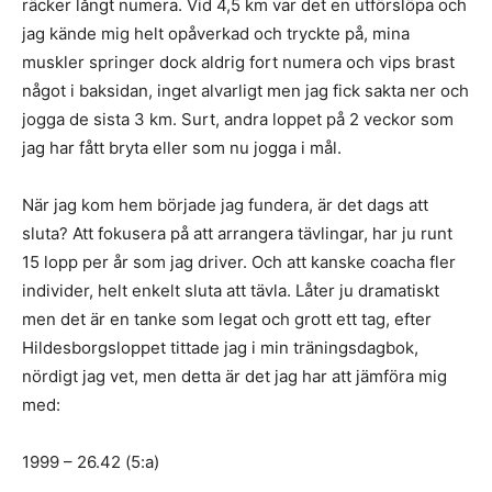
räcker långt numera. Vid 4,5 km var det en utförslöpa och
jag kände mig helt opåverkad och tryckte på, mina
muskler springer dock aldrig fort numera och vips brast
något i baksidan, inget alvarligt men jag fick sakta ner och
jogga de sista 3 km. Surt, andra loppet på 2 veckor som
jag har fått bryta eller som nu jogga i mål.
När jag kom hem började jag fundera, är det dags att
sluta? Att fokusera på att arrangera tävlingar, har ju runt
15 lopp per år som jag driver. Och att kanske coacha fler
individer, helt enkelt sluta att tävla. Låter ju dramatiskt
men det är en tanke som legat och grott ett tag, efter
Hildesborgsloppet tittade jag i min träningsdagbok,
nördigt jag vet, men detta är det jag har att jämföra mig
med:
1999 – 26.42 (5:a)