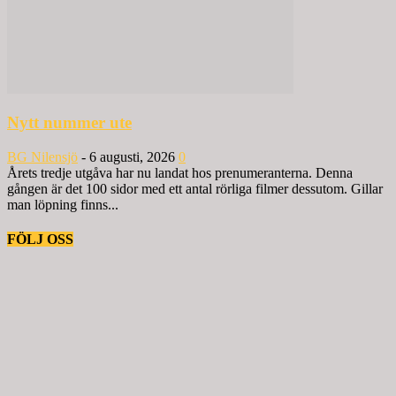
Nytt nummer ute
BG Nilensjö
-
6 augusti, 2026
0
Årets tredje utgåva har nu landat hos prenumeranterna. Denna
gången är det 100 sidor med ett antal rörliga filmer dessutom. Gillar
man löpning finns...
FÖLJ OSS