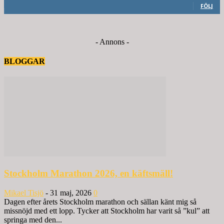
FÖLJ
- Annons -
BLOGGAR
Stockholm Marathon 2026, en käftsmäll!
Mikael Tisjö
-
31 maj, 2026
0
Dagen efter årets Stockholm marathon och sällan känt mig så
missnöjd med ett lopp. Tycker att Stockholm har varit så ”kul” att
springa med den...