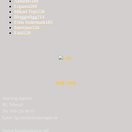
Aktuellt
1189
Löparen
269
Mikael Tisjö
238
Blogginlägg
214
Frida Södermark
185
Intervjuer
124
Eskil
120
OM OSS
Ansvarig utgivare:
BG Nilensjö
Tel: 070-226 99 95
Epost: bg.nilensjo[at]springlfa.se
Spring Kommunikation AB