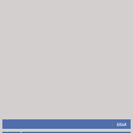
8,660
Fans
GILLA
6,714
Följare