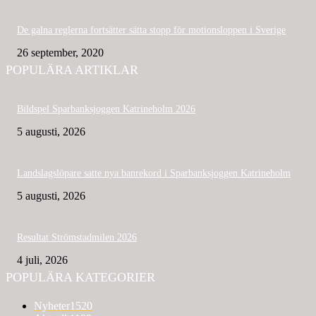
De galna reglerna fortsätter sätta stopp för motionsloppen i Sverige
26 september, 2020
POPULÄRA ARTIKLAR
Bildspel Sparbanksjoggen Katrineholm 2026
5 augusti, 2026
Landslagslöpare satte nya banrekord i Sparbanksjoggen Katrineholm
5 augusti, 2026
Resultat Strömstadmilen 2026
4 juli, 2026
POPULÄRA KATEGORIER
Nyheter
1520