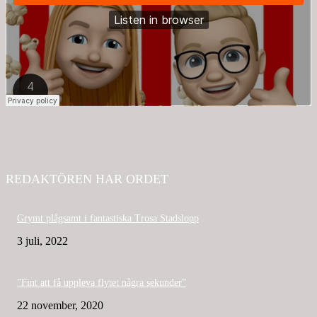
REDAKTÖREN HAR ORDET
Grymt plågsamt i fantastiska Trosa Stadslopp
3 juli, 2022
”Fint att få uppleva flytet några sekunder”
22 november, 2020