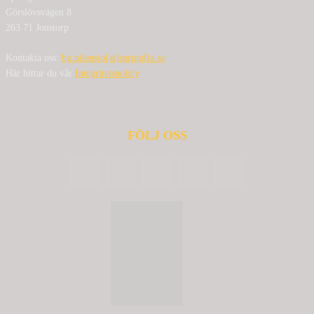
Görslövsvägen 8
263 71 Jonstorp
Kontakta oss:
bg.nilensjo[at]springlfa.se
Här hittar du vår
Integritetspolicy
FÖLJ OSS