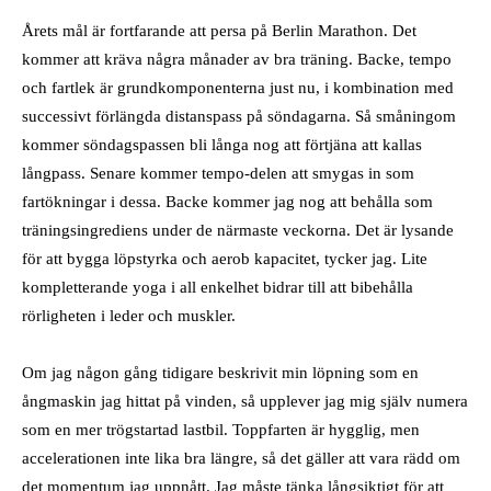
Årets mål är fortfarande att persa på Berlin Marathon. Det
kommer att kräva några månader av bra träning. Backe, tempo
och fartlek är grundkomponenterna just nu, i kombination med
successivt förlängda distanspass på söndagarna. Så småningom
kommer söndagspassen bli långa nog att förtjäna att kallas
långpass. Senare kommer tempo-delen att smygas in som
fartökningar i dessa. Backe kommer jag nog att behålla som
träningsingrediens under de närmaste veckorna. Det är lysande
för att bygga löpstyrka och aerob kapacitet, tycker jag. Lite
kompletterande yoga i all enkelhet bidrar till att bibehålla
rörligheten i leder och muskler.
Om jag någon gång tidigare beskrivit min löpning som en
ångmaskin jag hittat på vinden, så upplever jag mig själv numera
som en mer trögstartad lastbil. Toppfarten är hygglig, men
accelerationen inte lika bra längre, så det gäller att vara rädd om
det momentum jag uppnått. Jag måste tänka långsiktigt för att