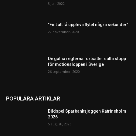
3 juli, 2022
”Fint att få uppleva flytet några sekunder”
22 november, 2020
De galna reglerna fortsätter sätta stopp
för motionsloppen i Sverige
26 september, 2020
POPULÄRA ARTIKLAR
Bildspel Sparbanksjoggen Katrineholm
2026
5 augusti, 2026