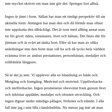
inte mycket skrivet om man inte gör det. Springer fort alltså.
Ingen är jämt i form. Sällan har man ett rimligt perspektiv till sin
aktuella form. Antingen har man den och då förmår man oftast
inte uppskatta den tillräckligt. Det är som med allting annat man
tar för givet: tiden, sommaren, livet och hälsan. Det finns där för
jämnan och är svårt att tänka bort. Eller så har man av olika
anledningar inte den form man vill ha och då tycks hela världen
svämma över av andras prestationer, personbästan, medaljer och
soldränkta långpass.
Så är det ju inte. Vi upplever alla en blandning av både och.
Motgång och framgång. Medvind och motvind. Uppförsbacke
och nerförsbacke. Ingen promenerar obesvärat fram genom livet
och inhöstar applåder, medaljer och obruten utveckling. Och
ingen dignar under ständiga pålagor, förluster och elände. I alla
fall inte jag i min lilla i-landsbubbla. Nu menar jag inte att man