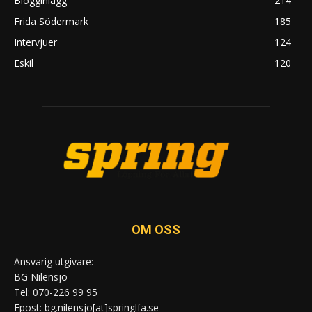
Blogginlägg
214
Frida Södermark
185
Intervjuer
124
Eskil
120
OM OSS
Ansvarig utgivare:
BG Nilensjö
Tel: 070-226 99 95
Epost: bg.nilensjo[at]springlfa.se