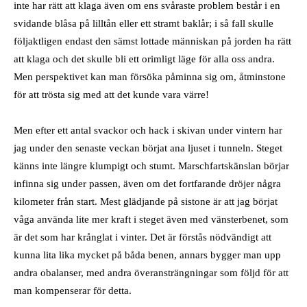
inte har rätt att klaga även om ens svåraste problem består i en
svidande blåsa på lilltån eller ett stramt baklår; i så fall skulle
följaktligen endast den sämst lottade människan på jorden ha rätt
att klaga och det skulle bli ett orimligt läge för alla oss andra.
Men perspektivet kan man försöka påminna sig om, åtminstone
för att trösta sig med att det kunde vara värre!
Men efter ett antal svackor och hack i skivan under vintern har
jag under den senaste veckan börjat ana ljuset i tunneln. Steget
känns inte längre klumpigt och stumt. Marschfartskänslan börjar
infinna sig under passen, även om det fortfarande dröjer några
kilometer från start. Mest glädjande på sistone är att jag börjat
våga använda lite mer kraft i steget även med vänsterbenet, som
är det som har krånglat i vinter. Det är förstås nödvändigt att
kunna lita lika mycket på båda benen, annars bygger man upp
andra obalanser, med andra överansträngningar som följd för att
man kompenserar för detta.