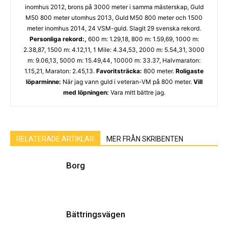
inomhus 2012, brons på 3000 meter i samma mästerskap, Guld
M50 800 meter utomhus 2013, Guld M50 800 meter och 1500
meter inomhus 2014, 24 VSM-guld. Slagit 29 svenska rekord.
Personliga rekord:,
600 m: 1.29,18, 800 m: 1.59,69, 1000 m:
2.38,87, 1500 m: 4.12,11, 1 Mile: 4.34,53, 2000 m: 5.54,31, 3000
m: 9.06,13, 5000 m: 15.49,44, 10000 m: 33.37, Halvmaraton:
1.15,21, Maraton: 2.45,13.
Favoritsträcka:
800 meter.
Roligaste
löparminne:
När jag vann guld i veteran-VM på 800 meter.
Vill
med löpningen:
Vara mitt bättre jag.
RELATERADE ARTIKLAR
MER FRÅN SKRIBENTEN
Borg
Bättringsvägen