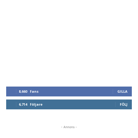
8,660
Fans
GILLA
6,714
Följare
FÖLJ
- Annons -