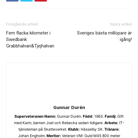
Föregående artikel
Nästa artikel
Fem flacka kilometer i
Sveriges bästa millöpare är
Swedbank
igång!
Grabbhalvan&Tjejhalvan
Gunnar Durén
Superveteranen
Namn:
Gunnar Durén.
Född:
1963.
Familj:
Gift
med Karin, barnen Joel och Rebecka sedan tidigare.
Arbete:
IT-
tjänsteman på Skatteverket.
Klubb:
Hässelby SK.
Tränare:
Johan Engholm.
Meriter:
Veteran-VM: Guld M45 800 meter