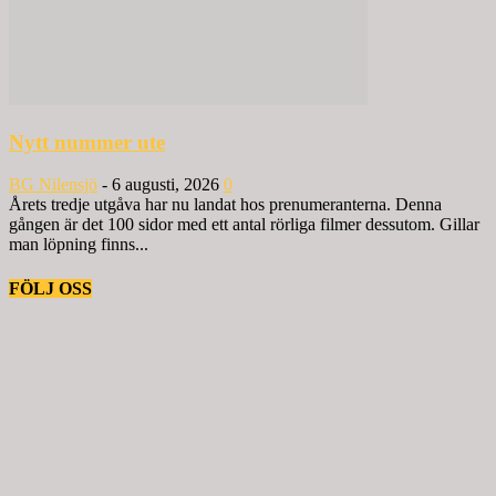
Nytt nummer ute
BG Nilensjö
-
6 augusti, 2026
0
Årets tredje utgåva har nu landat hos prenumeranterna. Denna
gången är det 100 sidor med ett antal rörliga filmer dessutom. Gillar
man löpning finns...
FÖLJ OSS