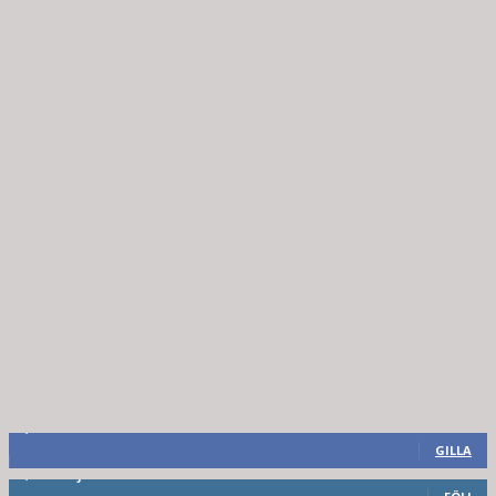
8,660
Fans
GILLA
6,714
Följare