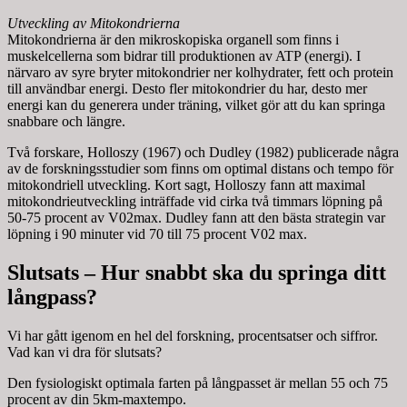
Utveckling av
Mitokondrierna
Mitokondrierna är den mikroskopiska organell som finns i
muskelcellerna som bidrar till produktionen av ATP (energi). I
närvaro av syre bryter mitokondrier ner kolhydrater, fett och protein
till användbar energi. Desto fler mitokondrier du har, desto mer
energi kan du generera under träning, vilket gör att du kan springa
snabbare och längre.
Två forskare, Holloszy (1967) och Dudley (1982) publicerade några
av de forskningsstudier som finns om optimal distans och tempo för
mitokondriell utveckling. Kort sagt, Holloszy fann att maximal
mitokondrieutveckling inträffade vid cirka två timmars löpning på
50-75 procent av V02max. Dudley fann att den bästa strategin var
löpning i 90 minuter vid 70 till 75 procent V02 max.
Slutsats – Hur snabbt ska du springa ditt
långpass?
Vi har gått igenom en hel del forskning, procentsatser och siffror.
Vad kan vi dra för slutsats?
Den fysiologiskt optimala farten på långpasset är mellan 55 och 75
procent av din 5km-maxtempo.