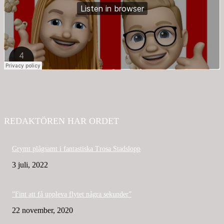
REDAKTÖREN HAR ORDET
Grymt plågsamt i fantastiska Trosa Stadslopp
3 juli, 2022
”Fint att få uppleva flytet några sekunder”
22 november, 2020