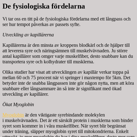
De fysiologiska fördelarna
Vi tar oss en titt på de fysiologiska fördelarna med ett långpass och
ser hur tempot påverkas av passets syfte.
Utveckling av
kapillärerna
Kapillärerna är den minsta av kroppens blodkärl och de hjälper till
att leverera syre och näringsämnen till muskelvävnaden. Ju större
antal kapillärer som omger varje muskelfiber, desto snabbare kan du
transportera syre och kolhydrater till musklerna.
Olika studier har visat att utvecklingen av kapillär verkar toppa på
mellan 60 och 75 procent när vi springer i maxtempo för 5km. Det
betyder inte de snabba långpassen inte gör någon nytta, men att köra
snabbare eller långsammare än så inte är signifikant med ökad
utveckling av kapillärer.
Ökat Myoglobin
Myoglobin
är den viktigaste syrebindande molekylen
i muskelvävnaden. Det är ett särskilt protein i musklerna som binder
syret som kommer in i våra muskelfiber. När syret blir begränsat
under träning, släpper myoglobin syret till mitokondrierna. Enkelt
uttryckt, ju mer myoglobin du har i dina muskelfibrer, desto mer syre