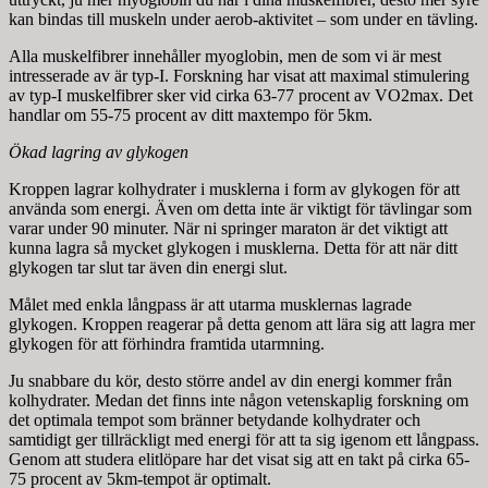
kan bindas till muskeln under aerob-aktivitet – som under en tävling.
Alla muskelfibrer innehåller myoglobin, men de som vi är mest
intresserade av är typ-I. Forskning har visat att maximal stimulering
av typ-I muskelfibrer sker vid cirka 63-77 procent av VO2max. Det
handlar om 55-75 procent av ditt maxtempo för 5km.
Ökad lagring av glykogen
Kroppen lagrar kolhydrater i musklerna i form av glykogen för att
använda som energi. Även om detta inte är viktigt för tävlingar som
varar under 90 minuter. När ni springer maraton är det viktigt att
kunna lagra så mycket glykogen i musklerna. Detta för att när ditt
glykogen tar slut tar även din energi slut.
Målet med enkla långpass är att utarma musklernas lagrade
glykogen. Kroppen reagerar på detta genom att lära sig att lagra mer
glykogen för att förhindra framtida utarmning.
Ju snabbare du kör, desto större andel av din energi kommer från
kolhydrater. Medan det finns inte någon vetenskaplig forskning om
det optimala tempot som bränner betydande kolhydrater och
samtidigt ger tillräckligt med energi för att ta sig igenom ett långpass.
Genom att studera elitlöpare har det visat sig att en takt på cirka 65-
75 procent av 5km-tempot är optimalt.