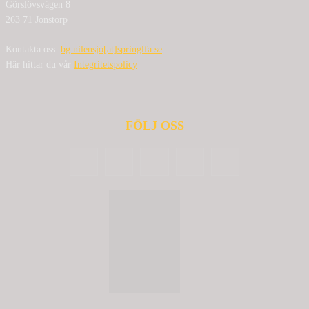
Görslövsvägen 8
263 71 Jonstorp
Kontakta oss:
bg.nilensjo[at]springlfa.se
Här hittar du vår
Integritetspolicy
FÖLJ OSS