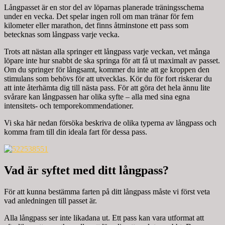
Långpasset är en stor del av löparnas planerade träningsschema
under en vecka. Det spelar ingen roll om man tränar för fem
kilometer eller marathon, det finns åtminstone ett pass som
betecknas som långpass varje vecka.
Trots att nästan alla springer ett långpass varje veckan, vet många
löpare inte hur snabbt de ska springa för att få ut maximalt av passet.
Om du springer för långsamt, kommer du inte att ge kroppen den
stimulans som behövs för att utvecklas. Kör du för fort riskerar du
att inte återhämta dig till nästa pass. För att göra det hela ännu lite
svårare kan långpassen har olika syfte – alla med sina egna
intensitets- och temporekommendationer.
Vi ska här nedan försöka beskriva de olika typerna av långpass och
komma fram till din ideala fart för dessa pass.
Vad är syftet med ditt långpass?
För att kunna bestämma farten på ditt långpass måste vi först veta
vad anledningen till passet är.
Alla långpass ser inte likadana ut. Ett pass kan vara utformat att