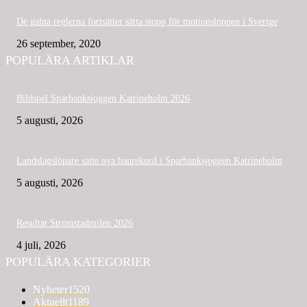
De galna reglerna fortsätter sätta stopp för motionsloppen i Sverige
26 september, 2020
POPULÄRA ARTIKLAR
Bildspel Sparbanksjoggen Katrineholm 2026
5 augusti, 2026
Landslagslöpare satte nya banrekord i Sparbanksjoggen Katrineholm
5 augusti, 2026
Resultat Strömstadmilen 2026
4 juli, 2026
POPULÄRA KATEGORIER
Nyheter
1520
Aktuellt
1189