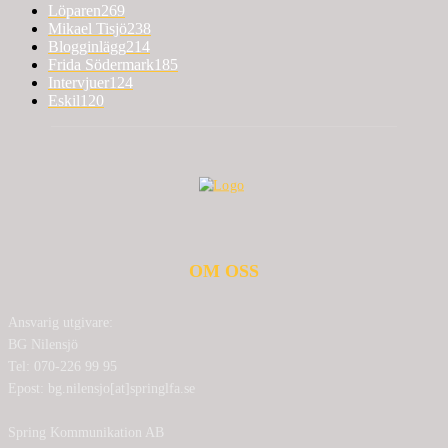
Löparen
269
Mikael Tisjö
238
Blogginlägg
214
Frida Södermark
185
Intervjuer
124
Eskil
120
OM OSS
Ansvarig utgivare:
BG Nilensjö
Tel: 070-226 99 95
Epost: bg.nilensjo[at]springlfa.se
Spring Kommunikation AB