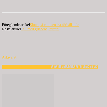
Föregående artikel
Slutet på ett intensivt förhållande
Nästa artikel
Ta i med grisbena, farfar!
Arkiverat
RELATERADE ARTIKLAR
MER FRÅN SKRIBENTEN