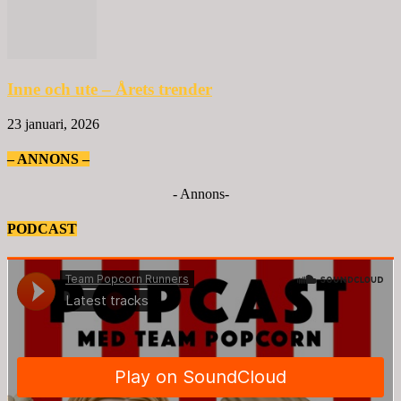
Inne och ute – Årets trender
23 januari, 2026
– ANNONS –
- Annons-
PODCAST