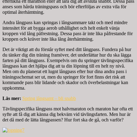
efterlikna ett marathon eller att lära dig att avsluta snabbt. Dessa pass
anses som hårda träningspass och bör efterföljas av extra vila för
optimal återhämtning.
Andra långpass kan springas i långsammare takt och med mindre
intensitet för att bygga aerob uthållighet och helt enkelt vänja
kroppen vid lång påfrestning. Dessa pass är inte lika påfrestande för
kroppen och kräver inte lika lång återhämtning.
Det är viktigt att du förstår syftet med ditt långpass. Fundera på hur
du tänker dig din träning framöver, det underlättar hur du ska lägga
farten på ditt långpass. Exempelvis om du springer tävlingsspecifika
långpass kan det hjälpa dig att ta din löpning till en helt ny nivå.
Men om du planerat ett lugnt långpass efter hur dina andra pass i
träningsschemat ser ut, men du springer för fort finns det risk att
kommande pass blir lidande och skador och överbelastningar kan
uppkomma.
Läs mer:
Spring långsamt – bli snabb
Tävlingspecifika långpass mot halvmaraton och maraton har ofta ett
syfte att få dig att känna dig bekväm vid tävlingsfarten. Men hur är
det då med de lätta långpassen? Hur fort ska de gå, och varför?