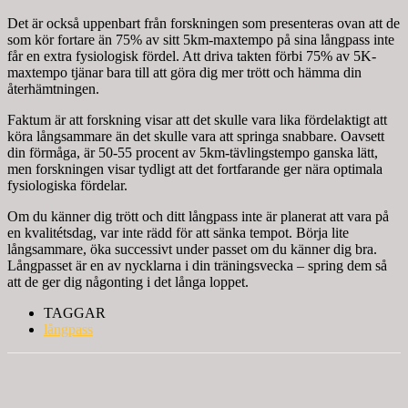
Det är också uppenbart från forskningen som presenteras ovan att de
som kör fortare än 75% av sitt 5km-maxtempo på sina långpass inte
får en extra fysiologisk fördel. Att driva takten förbi 75% av 5K-
maxtempo tjänar bara till att göra dig mer trött och hämma din
återhämtningen.
Faktum är att forskning visar att det skulle vara lika fördelaktigt att
köra långsammare än det skulle vara att springa snabbare. Oavsett
din förmåga, är 50-55 procent av 5km-tävlingstempo ganska lätt,
men forskningen visar tydligt att det fortfarande ger nära optimala
fysiologiska fördelar.
Om du känner dig trött och ditt långpass inte är planerat att vara på
en kvalitétsdag, var inte rädd för att sänka tempot. Börja lite
långsammare, öka successivt under passet om du känner dig bra.
Långpasset är en av nycklarna i din träningsvecka – spring dem så
att de ger dig någonting i det långa loppet.
TAGGAR
långpass