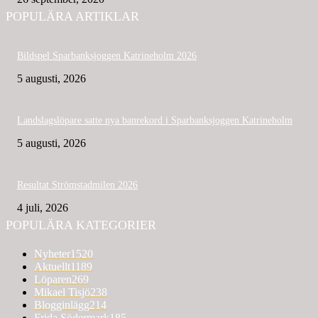
POPULÄRA ARTIKLAR
Bildspel Sparbanksjoggen Katrineholm 2026
5 augusti, 2026
Landslagslöpare satte nya banrekord i Sparbanksjoggen Katrineholm
5 augusti, 2026
Resultat Strömstadmilen 2026
4 juli, 2026
POPULÄRA KATEGORIER
Nyheter
1520
Aktuellt
1189
Löparen
269
Mikael Tisjö
238
Blogginlägg
214
Frida Södermark
185