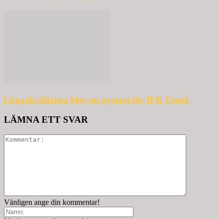
Löparkvällarna blev en nystart för IFK Umeå
LÄMNA ETT SVAR
Vänligen ange din kommentar!