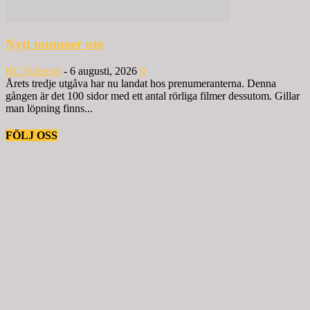
Nytt nummer ute
BG Nilensjö
-
6 augusti, 2026
0
Årets tredje utgåva har nu landat hos prenumeranterna. Denna
gången är det 100 sidor med ett antal rörliga filmer dessutom. Gillar
man löpning finns...
FÖLJ OSS