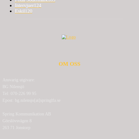
Intervjuer
124
Eskil
120
OM OSS
Ansvarig utgivare:
BG Nilensjö
Tel: 070-226 99 95
Epost: bg.nilensjo[at]springlfa.se
Spring Kommunikation AB
Görslövsvägen 8
263 71 Jonstorp