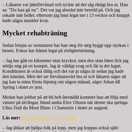
– Läkaren var jätteförvånad och tyckte att det såg riktigt bra ut. Han
sa: ”Du kan gå nu”. Det var jag absolut inte beredd på. Och jag
orkade inte heller, eftersom jag bara legat ner i 13 veckor och knappt
hade några muskler kvar.
Mycket rehabträning
Sedan början av sommaren har han steg för steg byggt upp styrkan i
benen. Fokus har främst legat på rörlighetsträning.
– Jag har gått en kilometer utan kryckor, men den sista biten fick jag
stödja mig på en kompis. Jag är väldigt svag och får ta det lugnt.
Konditionen är också dålig och det var ju några år sedan jag hade
den känslan. Men det ser förvånansvärt bra ut och läkaren säger att
jag kan ta mina första löpsteg om någon månad, säger Johan till
Spring i slutet av juni.
Medan han jobbar på att bli helt återställd kommer han att följa med
vänner på tävlingar, bland andra Elov Olsson när denne ska springa
Ultra-Trail du Mont Blanc i Chamonix i slutet av augusti.
Läs mer:
Peak Performance Vertical K
– Jag älskar att hjälpa folk på lopp, men jag hoppas också själv