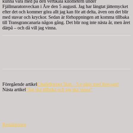
kunna vara med på den vertikala kilometern under
Fjällmaratonveckan i Åre den 5 augusti. Jag har längtat jättemycket
efter det och kommer göra allt jag kan för att delta, även om det blir
med stavar och kryckor. Sedan är förhoppningen att komma tillbaka
till Transgrancanaria någon gång. Det blir nog inte nästa år, men året
därpå – och då vill jag vinna.
Föregående artikel
Citadelloppet 5km – 5:e plats med löpvagn!
Nästa artikel
"Jag ska tillbaka och jag ska vinna"
Redaktionen