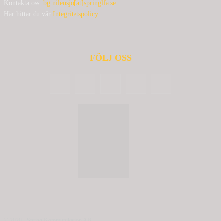
Kontakta oss:
bg.nilensjo[at]springlfa.se
Här hittar du vår
Integritetspolicy
FÖLJ OSS
© 2020 - Spring Kommunikation AB