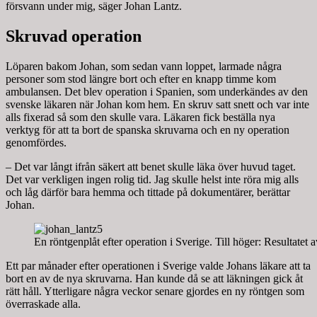
försvann under mig, säger Johan Lantz.
Skruvad operation
Löparen bakom Johan, som sedan vann loppet, larmade några
personer som stod längre bort och efter en knapp timme kom
ambulansen. Det blev operation i Spanien, som underkändes av den
svenske läkaren när Johan kom hem. En skruv satt snett och var inte
alls fixerad så som den skulle vara. Läkaren fick beställa nya
verktyg för att ta bort de spanska skruvarna och en ny operation
genomfördes.
– Det var långt ifrån säkert att benet skulle läka över huvud taget.
Det var verkligen ingen rolig tid. Jag skulle helst inte röra mig alls
och låg därför bara hemma och tittade på dokumentärer, berättar
Johan.
En röntgenplåt efter operation i Sverige. Till höger: Resultatet
Ett par månader efter operationen i Sverige valde Johans läkare att ta
bort en av de nya skruvarna. Han kunde då se att läkningen gick åt
rätt håll. Ytterligare några veckor senare gjordes en ny röntgen som
överraskade alla.