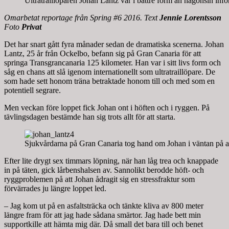
Ultratraillöparen Johan Lantz var i bättre form än någonsin infö
Omarbetat reportage från Spring #6 2016. Text
Jennie Lorentsson
Foto
Privat
Det har snart gått fyra månader sedan de dramatiska scenerna. Johan
Lantz, 25 år från Ockelbo, befann sig på Gran Canaria för att
springa Transgrancanaria 125 kilometer. Han var i sitt livs form och
såg en chans att slå igenom internationellt som ultratraillöpare. De
som hade sett honom träna betraktade honom till och med som en
potentiell segrare.
Men veckan före loppet fick Johan ont i höften och i ryggen. På
tävlingsdagen bestämde han sig trots allt för att starta.
Sjukvårdarna på Gran Canaria tog hand om Johan i väntan på 
Efter lite drygt sex timmars löpning, när han låg trea och knappade
in på täten, gick lårbenshalsen av. Sannolikt berodde höft- och
ryggproblemen på att Johan ådragit sig en stressfraktur som
förvärrades ju längre loppet led.
– Jag kom ut på en asfaltsträcka och tänkte kliva av 800 meter
längre fram för att jag hade sådana smärtor. Jag hade bett min
supportkille att hämta mig där. Då small det bara till och benet