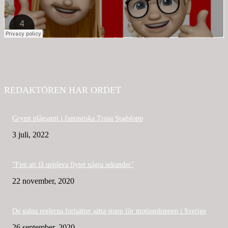
REDAKTÖREN HAR ORDET
Grymt plågsamt i fantastiska Trosa Stadslopp
3 juli, 2022
”Fint att få uppleva flytet några sekunder”
22 november, 2020
De galna reglerna fortsätter sätta stopp för motionsloppen i Sverige
26 september, 2020