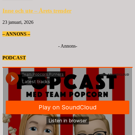
Inne och ute – Årets trender
23 januari, 2026
– ANNONS –
- Annons-
PODCAST