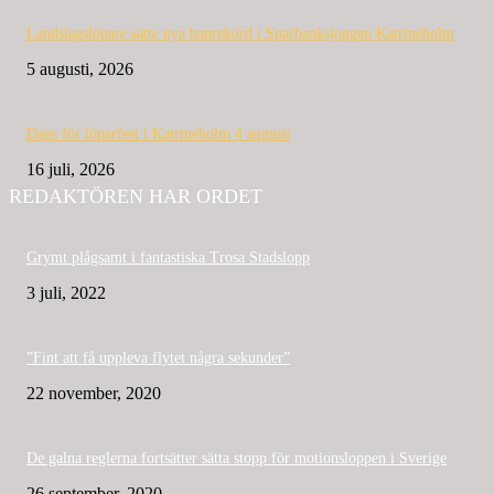
Landslagslöpare satte nya banrekord i Sparbanksjoggen Katrineholm
5 augusti, 2026
Dags för löparfest i Katrineholm 4 augusti
16 juli, 2026
REDAKTÖREN HAR ORDET
Grymt plågsamt i fantastiska Trosa Stadslopp
3 juli, 2022
”Fint att få uppleva flytet några sekunder”
22 november, 2020
De galna reglerna fortsätter sätta stopp för motionsloppen i Sverige
26 september, 2020