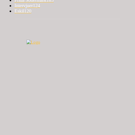
Frida Södermark
185
Intervjuer
124
Eskil
120