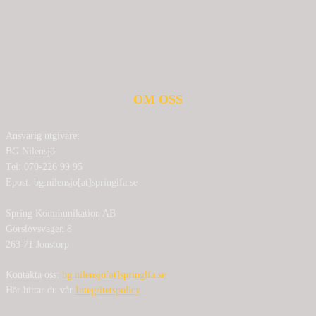
OM OSS
Ansvarig utgivare:
BG Nilensjö
Tel: 070-226 99 95
Epost: bg.nilensjo[at]springlfa.se
Spring Kommunikation AB
Görslövsvägen 8
263 71 Jonstorp
Kontakta oss:
bg.nilensjo[at]springlfa.se
Här hittar du vår
Integritetspolicy