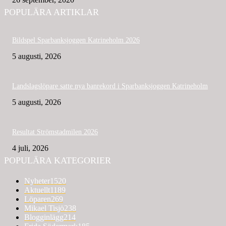
POPULÄRA ARTIKLAR
Bildspel Sparbanksjoggen Katrineholm 2026
5 augusti, 2026
Landslagslöpare satte nya banrekord i Sparbanksjoggen Katrineholm
5 augusti, 2026
Resultat Strömstadmilen 2026
4 juli, 2026
POPULÄRA KATEGORIER
Nyheter
1520
Aktuellt
1189
Löparen
269
Mikael Tisjö
238
Blogginlägg
214