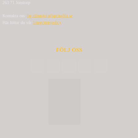
263 71 Jonstorp
Kontakta oss:
bg.nilensjo[at]springlfa.se
Här hittar du vår
Integritetspolicy
FÖLJ OSS