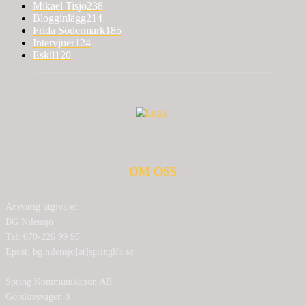
Mikael Tisjö
238
Blogginlägg
214
Frida Södermark
185
Intervjuer
124
Eskil
120
OM OSS
Ansvarig utgivare:
BG Nilensjö
Tel: 070-226 99 95
Epost: bg.nilensjo[at]springlfa.se
Spring Kommunikation AB
Görslövsvägen 8