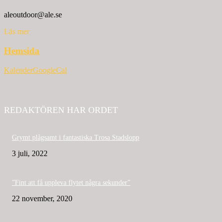
aleoutdoor@ale.se
Läs mer
Hemsida
Kalender
GoogleCal
REDAKTÖREN HAR ORDET
Grymt plågsamt i fantastiska Trosa Stadslopp
3 juli, 2022
”Fint att få uppleva flytet några sekunder”
22 november, 2020