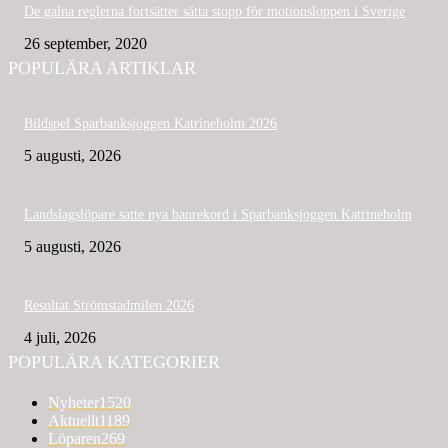
De galna reglerna fortsätter sätta stopp för motionsloppen i Sverige
26 september, 2020
POPULÄRA ARTIKLAR
Bildspel Sparbanksjoggen Katrineholm 2026
5 augusti, 2026
Landslagslöpare satte nya banrekord i Sparbanksjoggen Katrineholm
5 augusti, 2026
Resultat Strömstadmilen 2026
4 juli, 2026
POPULÄRA KATEGORIER
Nyheter
1520
Aktuellt
1189
Löparen
269