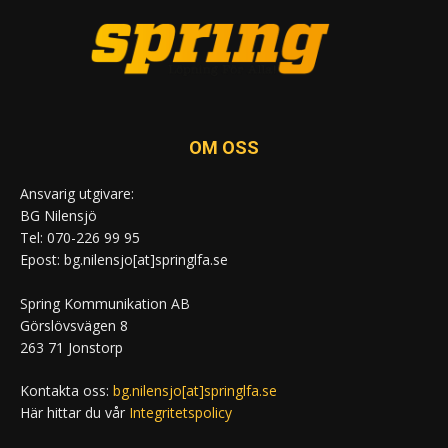
OM OSS
Ansvarig utgivare:
BG Nilensjö
Tel: 070-226 99 95
Epost: bg.nilensjo[at]springlfa.se
Spring Kommunikation AB
Görslövsvägen 8
263 71 Jonstorp
Kontakta oss:
bg.nilensjo[at]springlfa.se
Här hittar du vår
Integritetspolicy