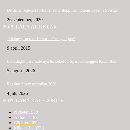
De galna reglerna fortsätter sätta stopp för motionsloppen i Sverige
26 september, 2020
POPULÄRA ARTIKLAR
Träningsprogram 10 km – För nybörjare!
9 april, 2015
Landslagslöpare satte nya banrekord i Sparbanksjoggen Katrineholm
5 augusti, 2026
Resultat Strömstadmilen 2026
4 juli, 2026
POPULÄRA KATEGORIER
Nyheter
1520
Aktuellt
1188
Löparen
269
Mikael Tisjö
238