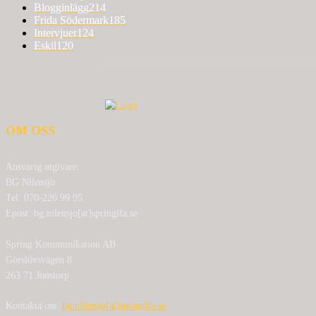
Blogginlägg
214
Frida Södermark
185
Intervjuer
124
Eskil
120
OM OSS
Ansvarig utgivare:
BG Nilensjö
Tel: 070-226 99 95
Epost: bg.nilensjo[at]springlfa.se
Spring Kommunikation AB
Görslövsvägen 8
263 71 Jonstorp
Kontakta oss:
bg.nilensjo[at]springlfa.se