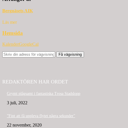
Bergnäsets AIK
Läs mer
Hemsida
Kalender
GoogleCal
Få vägvisning
REDAKTÖREN HAR ORDET
Grymt plågsamt i fantastiska Trosa Stadslopp
3 juli, 2022
”Fint att få uppleva flytet några sekunder”
22 november, 2020