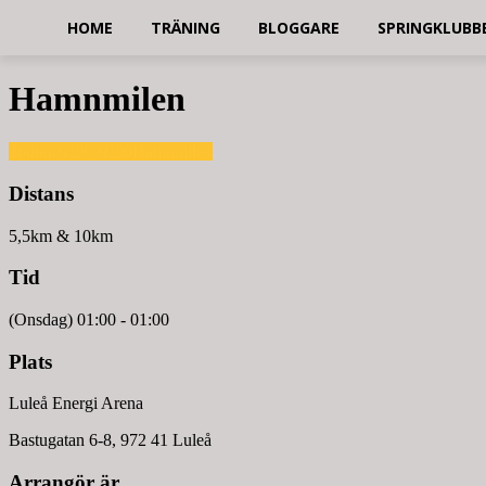
HOME
TRÄNING
BLOGGARE
SPRINGKLUBB
Hamnmilen
16
aug
01:00
01:00
Hamnmilen
Distans
5,5km & 10km
Tid
(Onsdag) 01:00 - 01:00
Plats
Luleå Energi Arena
Bastugatan 6-8, 972 41 Luleå
Arrangör är