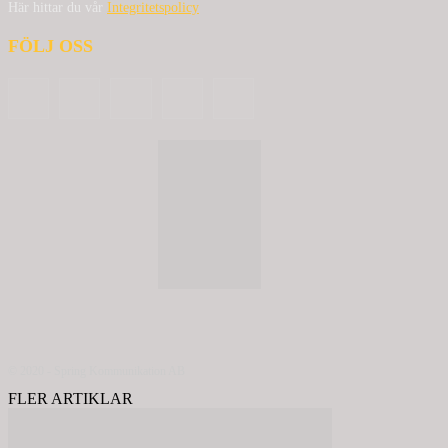
Här hittar du vår
Integritetspolicy
FÖLJ OSS
© 2020 - Spring Kommunikation AB
FLER ARTIKLAR