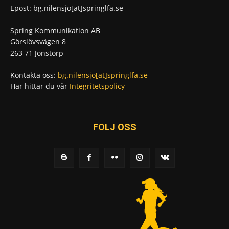
Epost: bg.nilensjo[at]springlfa.se
Spring Kommunikation AB
Görslövsvägen 8
263 71 Jonstorp
Kontakta oss:
bg.nilensjo[at]springlfa.se
Här hittar du vår
Integritetspolicy
FÖLJ OSS