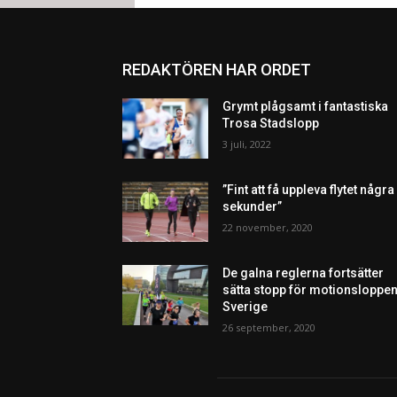
REDAKTÖREN HAR ORDET
Grymt plågsamt i fantastiska
Trosa Stadslopp
3 juli, 2022
”Fint att få uppleva flytet några
sekunder”
22 november, 2020
De galna reglerna fortsätter
sätta stopp för motionsloppen
Sverige
26 september, 2020