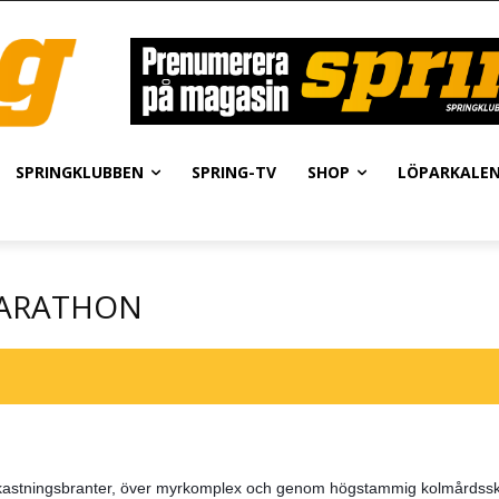
SPRINGKLUBBEN
SPRING-TV
SHOP
LÖPARKALE
MARATHON
rkastningsbranter, över myrkomplex och genom högstammig kolmårdss