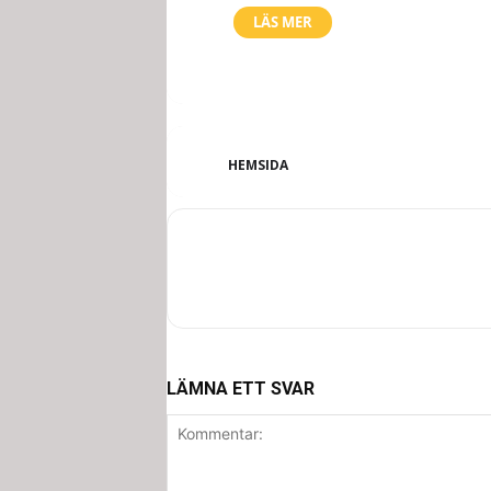
LÄS MER
HEMSIDA
LÄMNA ETT SVAR