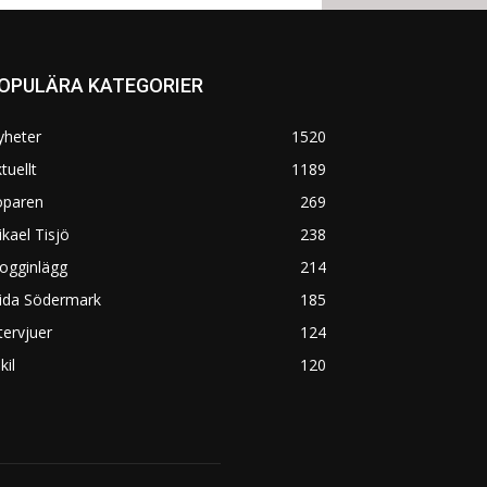
OPULÄRA KATEGORIER
yheter
1520
tuellt
1189
öparen
269
kael Tisjö
238
ogginlägg
214
rida Södermark
185
tervjuer
124
kil
120