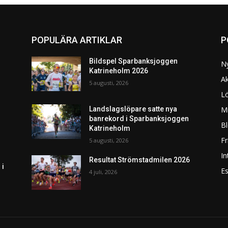
POPULÄRA ARTIKLAR
P
Bildspel Sparbanksjoggen
N
Katrineholm 2026
Ak
5 augusti, 2026
L
Mi
Landslagslöpare satte nya
banrekord i Sparbanksjoggen
Bl
Katrineholm
F
5 augusti, 2026
In
Resultat Strömstadmilen 2026
 i
Es
4 juli, 2026