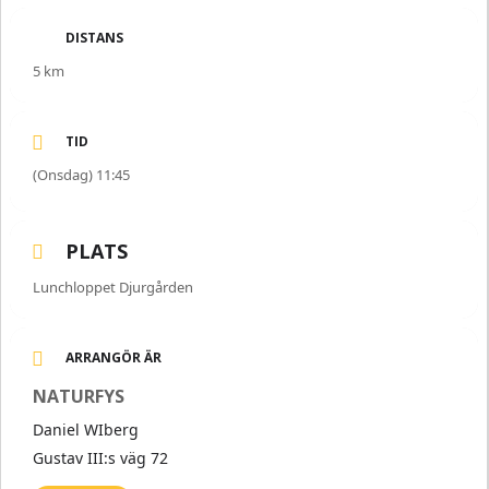
Välkomna!
DISTANS
/Daniel
5 km
TID
(Onsdag) 11:45
PLATS
Lunchloppet Djurgården
ARRANGÖR ÄR
NATURFYS
Daniel WIberg
Gustav III:s väg 72