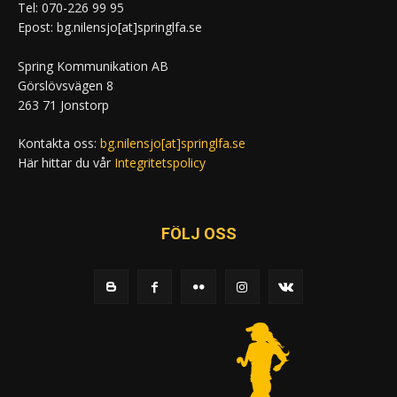
Tel: 070-226 99 95
Epost: bg.nilensjo[at]springlfa.se
Spring Kommunikation AB
Görslövsvägen 8
263 71 Jonstorp
Kontakta oss:
bg.nilensjo[at]springlfa.se
Här hittar du vår
Integritetspolicy
FÖLJ OSS