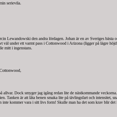
in serievila.
cin Lewandowski den andra lördagen. Johan är en av Sveriges bästa och
äl under ett varmt pass i Cottonwood i Arizona (ligger på lägre höjd än
lle mitt i ingenstans.
i Cottonwood,
på allvar. Dock smyger jag igång redan lite de nästkommande veckorna. N
en. Tanken är att låta benen smaka lite på tävlingsfart och intensitet, sn
 inte kommer vara i sitt livs form! Skulle man ha det som krav blir det