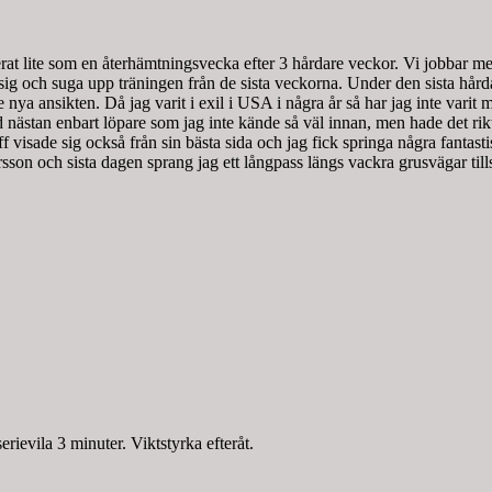
erat lite som en återhämtningsvecka efter 3 hårdare veckor. Vi jobbar m
en sig och suga upp träningen från de sista veckorna. Under den sista hå
te nya ansikten. Då jag varit i exil i USA i några år så har jag inte varit
d nästan enbart löpare som jag inte kände så väl innan, men hade det rikti
visade sig också från sin bästa sida och jag fick springa några fantastis
on och sista dagen sprang jag ett långpass längs vackra grusvägar til
vila 3 minuter. Viktstyrka efteråt.