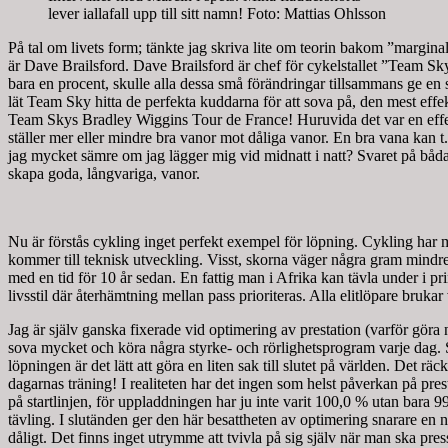
lever iallafall upp till sitt namn! Foto: Mattias Ohlsson
På tal om livets form; tänkte jag skriva lite om teorin bakom ”margina
är Dave Brailsford. Dave Brailsford är chef för cykelstallet ”Team Sk
bara en procent, skulle alla dessa små förändringar tillsammans ge en
lät Team Sky hitta de perfekta kuddarna för att sova på, den mest effe
Team Skys Bradley Wiggins Tour de France! Huruvida det var en effekt av
ställer mer eller mindre bra vanor mot dåliga vanor. En bra vana kan t.e
jag mycket sämre om jag lägger mig vid midnatt i natt? Svaret på båda 
skapa goda, långvariga, vanor.
Nu är förstås cykling inget perfekt exempel för löpning. Cykling har må
kommer till teknisk utveckling. Visst, skorna väger några gram mindre, 
med en tid för 10 år sedan. En fattig man i Afrika kan tävla under i pr
livsstil där återhämtning mellan pass prioriteras. Alla elitlöpare bruka
Jag är själv ganska fixerade vid optimering av prestation (varför göra n
sova mycket och köra några styrke- och rörlighetsprogram varje dag. Sam
löpningen är det lätt att göra en liten sak till slutet på världen. Det r
dagarnas träning! I realiteten har det ingen som helst påverkan på presta
på startlinjen, för uppladdningen har ju inte varit 100,0 % utan bara 99
tävling. I slutänden ger den här besattheten av optimering snarare en n
dåligt. Det finns inget utrymme att tvivla på sig själv när man ska pre