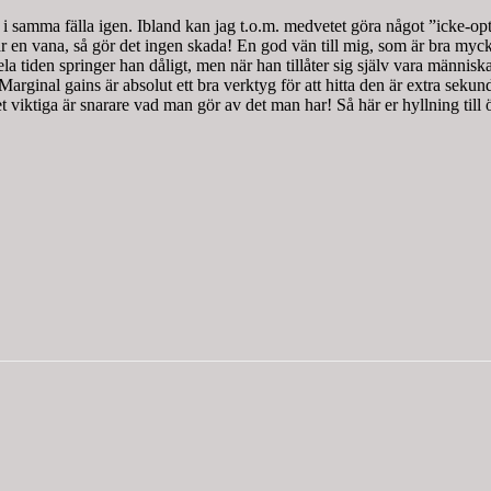
a i samma fälla igen. Ibland kan jag t.o.m. medvetet göra något ”icke-opti
 är en vana, så gör det ingen skada! En god vän till mig, som är bra myc
la tiden springer han dåligt, men när han tillåter sig själv vara männis
rginal gains är absolut ett bra verktyg för att hitta den är extra sekunde
t viktiga är snarare vad man gör av det man har! Så här er hyllning till