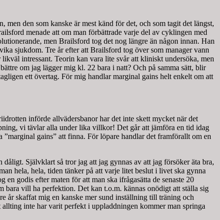
en, men den som kanske är mest känd för det, och som tagit det längst,
Brailsford menade att om man förbättrade varje del av cyklingen med
evolutionerande, men Brailsford tog det nog längre än någon innan. Han
ndvika sjukdom. Tre år efter att Brailsford tog över som manager vann
ikväl intressant. Teorin kan vara lite svår att kliniskt undersöka, men
t bättre om jag lägger mig kl. 22 bara i natt? Och på samma sätt, blir
agligen ett övertag. För mig handlar marginal gains helt enkelt om att
iidrotten införde allvädersbanor har det inte skett mycket när det
ng, vi tävlar alla under lika villkor! Det går att jämföra en tid idag
a ”marginal gains” att finna. För löpare handlar det framförallt om en
åligt. Självklart så tror jag att jag gynnas av att jag försöker äta bra,
 hela, hela, tiden tänker på att varje litet beslut i livet ska gynna
tog en godis efter maten för att man ska ifrågasätta de senaste 20
m bara vill ha perfektion. Det kan t.o.m. kännas onödigt att ställa sig
are år skaffat mig en kanske mer sund inställning till träning och
tt allting inte har varit perfekt i uppladdningen kommer man springa