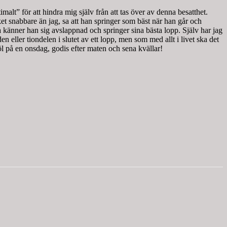
malt” för att hindra mig själv från att tas över av denna besatthet.
ket snabbare än jag, sa att han springer som bäst när han går och
ka känner han sig avslappnad och springer sina bästa lopp. Själv har jag
n eller tiondelen i slutet av ett lopp, men som med allt i livet ska det
 öl på en onsdag, godis efter maten och sena kvällar!