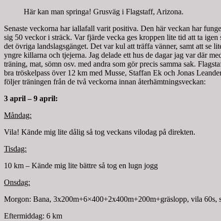
Här kan man springa! Grusväg i Flagstaff, Arizona.
Senaste veckorna har iallafall varit positiva. Den här veckan har fung
sig 50 veckor i sträck. Var fjärde vecka ges kroppen lite tid att ta ig
det övriga landslagsgänget. Det var kul att träffa vänner, samt att se li
yngre killarna och tjejerna. Jag delade ett hus de dagar jag var där me
träning, mat, sömn osv. med andra som gör precis samma sak. Flagstaff 
bra tröskelpass över 12 km med Musse, Staffan Ek och Jonas Leanderss
följer träningen från de två veckorna innan återhämtningsveckan:
3 april – 9 april:
Måndag:
Vila! Kände mig lite dålig så tog veckans vilodag på direkten.
Tisdag:
10 km – Kände mig lite bättre så tog en lugn jogg
Onsdag:
Morgon: Bana, 3x200m+6×400+2x400m+200m+gräslopp, vila 60s, serie
Eftermiddag: 6 km