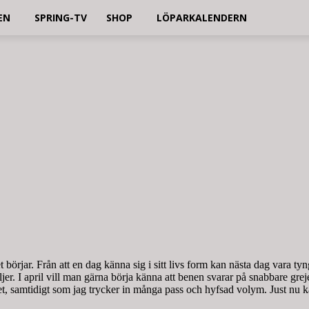
EN
SPRING-TV
SHOP
LÖPARKALENDERN
örjar. Från att en dag känna sig i sitt livs form kan nästa dag vara tyng
taljer. I april vill man gärna börja känna att benen svarar på snabbare gr
det, samtidigt som jag trycker in många pass och hyfsad volym. Just nu kä