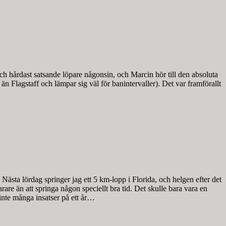
 hårdast satsande löpare någonsin, och Marcin hör till den absoluta
 Flagstaff och lämpar sig väl för banintervaller). Det var framförallt
ästa lördag springer jag ett 5 km-lopp i Florida, och helgen efter det
arare än att springa någon speciellt bra tid. Det skulle bara vara en
 inte många insatser på ett år…