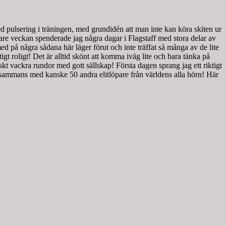
ed pulsering i träningen, med grundidén att man inte kan köra skiten ur
rdare veckan spenderade jag några dagar i Flagstaff med stora delar av
 med på några sådana här läger förut och inte träffat så många av de lite
gt roligt! Det är alltid skönt att komma iväg lite och bara tänka på
kt vackra rundor med gott sällskap! Första dagen sprang jag ett riktigt
lsammans med kanske 50 andra elitlöpare från världens alla hörn! Här