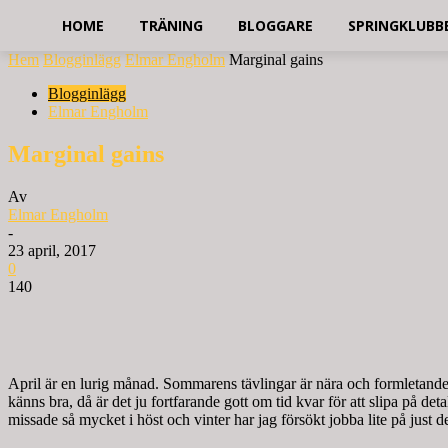
HOME
TRÄNING
BLOGGARE
SPRINGKLUBB
Hem
Blogginlägg
Elmar Engholm
Marginal gains
Blogginlägg
Elmar Engholm
Marginal gains
Av
Elmar Engholm
-
23 april, 2017
0
140
April är en lurig månad. Sommarens tävlingar är nära och formletandet b
känns bra, då är det ju fortfarande gott om tid kvar för att slipa på de
missade så mycket i höst och vinter har jag försökt jobba lite på just 