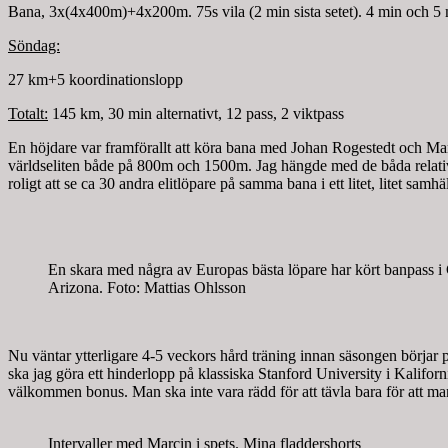
Bana, 3x(4x400m)+4x200m. 75s vila (2 min sista setet). 4 min och 5 m
Söndag:
27 km+5 koordinationslopp
Totalt:
145 km, 30 min alternativt, 12 pass, 2 viktpass
En höjdare var framförallt att köra bana med Johan Rogestedt och Mar
världseliten både på 800m och 1500m. Jag hängde med de båda relativt v
roligt att se ca 30 andra elitlöpare på samma bana i ett litet, litet samhä
En skara med några av Europas bästa löpare har kört banpass 
Arizona. Foto: Mattias Ohlsson
Nu väntar ytterligare 4-5 veckors hård träning innan säsongen börjar 
ska jag göra ett hinderlopp på klassiska Stanford University i Kaliforni
välkommen bonus. Man ska inte vara rädd för att tävla bara för att man
Intervaller med Marcin i spets. Mina fladdershorts