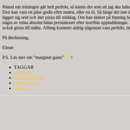
Ibland när träningen går helt perfekt, så känns det som att jag ska fall
Den kan vara en påse godis efter maten, eller en öl. Så länge det inte
lägger sig sent och äter pizza till middag. Om han tänker på löpning he
några av mina absolut bästa prestationer efter horribla uppladdningar. Ma
också göras till måtta. Allting kommer aldrig någonsin vara perfekt, de
På återläsning,
Elmar
P.S. Läs mer om ”marginal gains”
här
!
TAGGAR
elitlöpning
Elmar Engholm
marginal gains
Träning