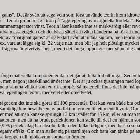
l gains”. Det är svårt att säga vem som först använde teorin inom idrott
y”. Teorin grundar sig i tron på ”aggregering av marginella fördelar”. 
 sammantaget stor vinst. Teorin låter kanske inte så märkvärdig eller r
ktiva massagegelen och det bästa sättet att tvätta händerna på för att u
 ”marginal gains” är självklart svårt att uttala sig om, men teorin är l
x. vara att lägga sig kl. 22 varje natt, men blir jag helt plötsligt mycke
frågorna är givetvis ”nej”, men i det långa loppet ger mer sömn dig ant
nga materiella komponenter där det går att hitta förbättringar. Sedan fr
men någon jätteskillnad är det inte. Det är ju också tjusningen med löpni
incip samma villkor som en rik europé. Så materiellt finns det inte mång
r väl egentligen teorin, medvetet eller omedvetet.
ågot om det inte ska göras till 100 procent?). Det kan vara både bra och d
tidigt kan besattheten av perfektion gör en till ett mentalt vrak. Om man
äcker med att man kanske sprungit 13 km istället för 15 km, eller att man 
tionen, men att ha brutit perfektionen kan ställe till det i en hjärnan so
,9 % perfekt. Jag har absolut fallit i den fällan tidigare, men har på sen
egativ effekt. Om man ställer sig på startlinjen och bara kan tänka på a
ssa kroppen till mjölksyran sprutar ur öronen.