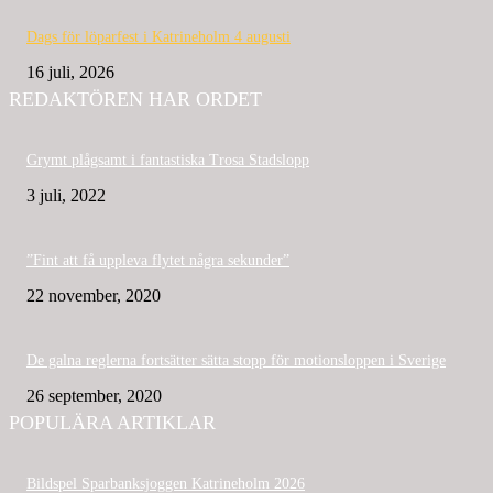
Dags för löparfest i Katrineholm 4 augusti
16 juli, 2026
REDAKTÖREN HAR ORDET
Grymt plågsamt i fantastiska Trosa Stadslopp
3 juli, 2022
”Fint att få uppleva flytet några sekunder”
22 november, 2020
De galna reglerna fortsätter sätta stopp för motionsloppen i Sverige
26 september, 2020
POPULÄRA ARTIKLAR
Bildspel Sparbanksjoggen Katrineholm 2026