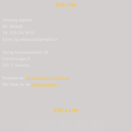
OM OSS
Ansvarig utgivare:
BG Nilensjö
Tel: 070-226 99 95
Epost: bg.nilensjo[at]springlfa.se
Spring Kommunikation AB
Görslövsvägen 8
263 71 Jonstorp
Kontakta oss:
bg.nilensjo[at]springlfa.se
Här hittar du vår
Integritetspolicy
FÖLJ OSS