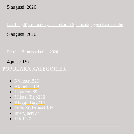
5 augusti, 2026
Landslagslöpare satte nya banrekord i Sparbanksjoggen Katrineholm
5 augusti, 2026
Resultat Strömstadmilen 2026
4 juli, 2026
POPULÄRA KATEGORIER
Nyheter
1520
Aktuellt
1189
Löparen
269
Mikael Tisjö
238
Blogginlägg
214
Frida Södermark
185
Intervjuer
124
Eskil
120