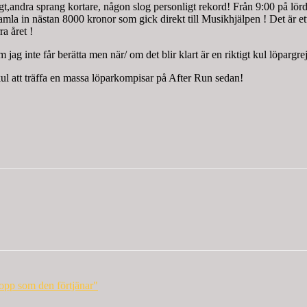
gt,andra sprang kortare, någon slog personligt rekord! Från 9:00 på lö
mla in nästan 8000 kronor som gick direkt till Musikhjälpen ! Det är ett
a året !
 jag inte får berätta men när/ om det blir klart är en riktigt kul löpar
l att träffa en massa löparkompisar på After Run sedan!
lopp som den förtjänar"