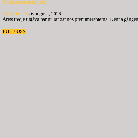
Nytt nummer ute
BG Nilensjö
-
6 augusti, 2026
0
Årets tredje utgåva har nu landat hos prenumeranterna. Denna gången ä
FÖLJ OSS