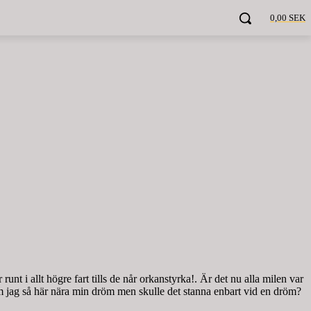
0,00 SEK
nt i allt högre fart tills de når orkanstyrka!. Är det nu alla milen var
Kom jag så här nära min dröm men skulle det stanna enbart vid en dröm?