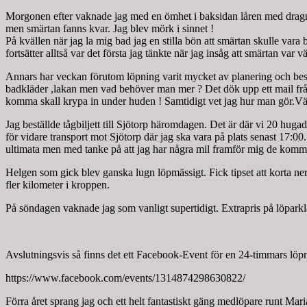
Morgonen efter vaknade jag med en ömhet i baksidan låren med dragni
men smärtan fanns kvar. Jag blev mörk i sinnet !
På kvällen när jag la mig bad jag en stilla bön att smärtan skulle var
fortsätter alltså var det första jag tänkte när jag insåg att smärtan var v
Annars har veckan förutom löpning varit mycket av planering och bestä
badkläder ,lakan men vad behöver man mer ? Det dök upp ett mail frå
komma skall krypa in under huden ! Samtidigt vet jag hur man gör.Väns
Jag beställde tågbiljett till Sjötorp häromdagen. Det är där vi 20 hu
för vidare transport mot Sjötorp där jag ska vara på plats senast 17:
ultimata men med tanke på att jag har några mil framför mig de komma
Helgen som gick blev ganska lugn löpmässigt. Fick tipset att korta ner 
fler kilometer i kroppen.
På söndagen vaknade jag som vanligt supertidigt. Extrapris på löpar
Avslutningsvis så finns det ett Facebook-Event för en 24-timmars löp
https://www.facebook.com/events/1314874298630822/
Förra året sprang jag och ett helt fantastiskt gäng medlöpare runt Mari