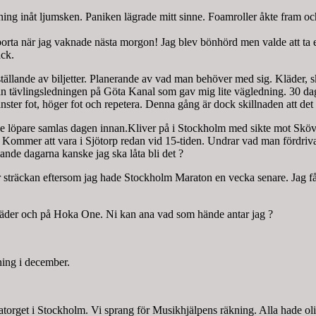
ng inåt ljumsken. Paniken lägrade mitt sinne. Foamroller åkte fram oc
a borta när jag vaknade nästa morgon! Jag blev bönhörd men valde att ta
äck.
llande av biljetter. Planerande av vad man behöver med sig. Kläder, skor
n tävlingsledningen på Göta Kanal som gav mig lite vägledning. 30 da
ter fot, höger fot och repetera. Denna gång är dock skillnaden att det
gade löpare samlas dagen innan.Kliver på i Stockholm med sikte mot Sköv
00. Kommer att vara i Sjötorp redan vid 15-tiden. Undrar vad man fördri
nde dagarna kanske jag ska låta bli det ?
sträckan eftersom jag hade Stockholm Maraton en vecka senare. Jag får läg
kläder och på Hoka One. Ni kan ana vad som hände antar jag ?
ning i december.
atorget i Stockholm. Vi sprang för Musikhjälpens räkning. Alla hade olik