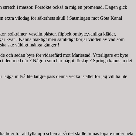
h stretch i massor. Försökte också ta mig en promenad. Dagen gick
 en extra vilodag för säkerhets skull ! Satsningen mot Göta Kanal
, solkrämer, vaselin,plåster, flipbelt,ombyte,vanliga kläder,
gar kvar ! Känns mäktigt men samtidigt börjar vidden av vad som
 ska ske väldigt många gånger !
de och sedan byte för vidarefärd mot Mariestad. Ytterligare ett byte
va tiden med där ? Någon som har något förslag ? Springa känns ju det
ga in två lite längre pass denna vecka istället för jag vill ha lite
a tider för att fylla upp schemat så det skulle finnas löpare under hela