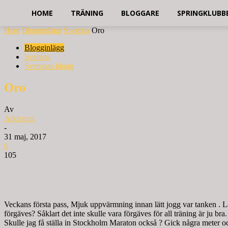
HOME
TRÄNING
BLOGGARE
SPRINGKLUBB
Hem
Blogginlägg
Svempa
Oro
Blogginlägg
Svempa
Svempas blogg
Oro
Av
Arkiverat
-
31 maj, 2017
0
105
Veckans första pass, Mjuk uppvärmning innan lätt jogg var tanken . Längs
förgäves? Såklart det inte skulle vara förgäves för all träning är ju 
Skulle jag få ställa in Stockholm Maraton också ? Gick några meter o