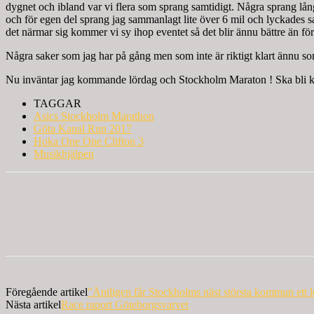
dygnet och ibland var vi flera som sprang samtidigt. Några sprang lån
och för egen del sprang jag sammanlagt lite över 6 mil och lyckades sa
det närmar sig kommer vi sy ihop eventet så det blir ännu bättre än förr
Några saker som jag har på gång men som inte är riktigt klart ännu som
Nu inväntar jag kommande lördag och Stockholm Maraton ! Ska bli ku
TAGGAR
Asics Stockholm Marathon
Göta Kanal Run 2017
Hoka One One Clifton 3
Musikhjälpen
Föregående artikel
"Äntligen får Stockholms näst största kommun ett 
Nästa artikel
Race raport Göteborgsvarvet