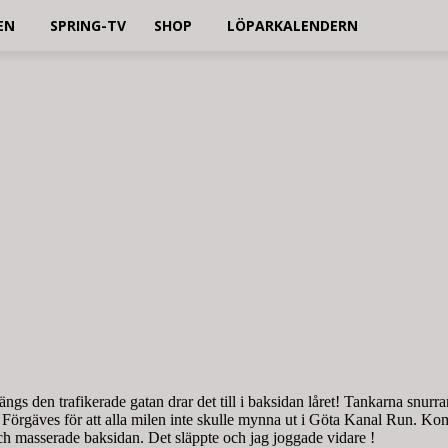
EN
SPRING-TV
SHOP
LÖPARKALENDERN
 den trafikerade gatan drar det till i baksidan låret! Tankarna snurrar ru
bra. Förgäves för att alla milen inte skulle mynna ut i Göta Kanal Run. 
ch masserade baksidan. Det släppte och jag joggade vidare !