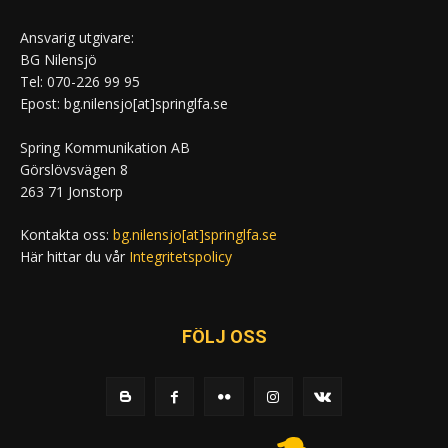
Ansvarig utgivare:
BG Nilensjö
Tel: 070-226 99 95
Epost: bg.nilensjo[at]springlfa.se
Spring Kommunikation AB
Görslövsvägen 8
263 71 Jonstorp
Kontakta oss:
bg.nilensjo[at]springlfa.se
Här hittar du vår
Integritetspolicy
FÖLJ OSS