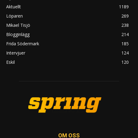
Aktuellt
1189
Löparen
269
Mikael Tisjö
238
Blogginlägg
214
Frida Södermark
185
Intervjuer
124
Eskil
120
OM OSS