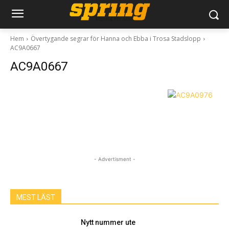
Hem
Övertygande segrar för Hanna och Ebba i Trosa Stadslopp
AC9A0667
AC9A0667
- Advertisment -
MEST LÄST
Nytt nummer ute