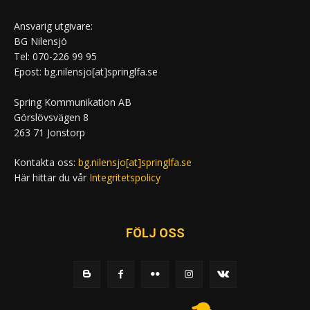
Ansvarig utgivare:
BG Nilensjö
Tel: 070-226 99 95
Epost: bg.nilensjo[at]springlfa.se
Spring Kommunikation AB
Görslövsvägen 8
263 71 Jonstorp
Kontakta oss:
bg.nilensjo[at]springlfa.se
Här hittar du vår
Integritetspolicy
FÖLJ OSS