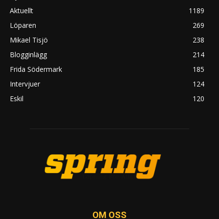
Aktuellt
1189
Löparen
269
Mikael Tisjö
238
Blogginlägg
214
Frida Södermark
185
Intervjuer
124
Eskil
120
OM OSS