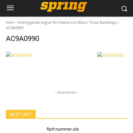
Hem
Övertygande segrar för Hanna och Ebba i Trosa Stadslopp
AC9A0990
AC9A0990
- Advertisment -
MEST LÄST
Nytt nummer ute