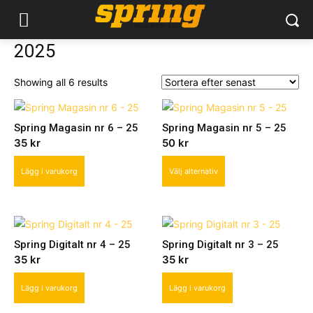
2025
Sorted
Showing all 6 results
by
latest
Spring Magasin nr 6 – 25
Spring Magasin nr 5 – 25
35
kr
50
kr
This
Lägg i varukorg
Välj alternativ
product
has
multiple
variants.
Spring Digitalt nr 4 – 25
Spring Digitalt nr 3 – 25
The
35
kr
35
kr
options
may
Lägg i varukorg
Lägg i varukorg
be