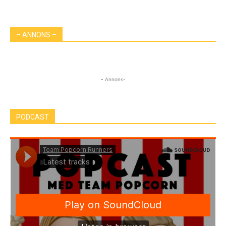
– ANNONS –
- Annons-
PODCAST