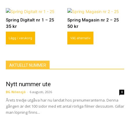
chosen
on
the
Spring Digitalt nr 1 – 25
Spring Magasin nr 2 – 25
product
35
kr
50
kr
page
This
Lägg i varukorg
Välj alternativ
product
has
multiple
variants.
AKTUELLT NUMMER
The
options
Nytt nummer ute
may
be
BG Nilensjö
-
6 augusti, 2026
0
chosen
Årets tredje utgåva har nu landat hos prenumeranterna. Denna
on
gången är det 100 sidor med ett antal rörliga filmer dessutom. Gillar
the
man löpning finns...
product
page