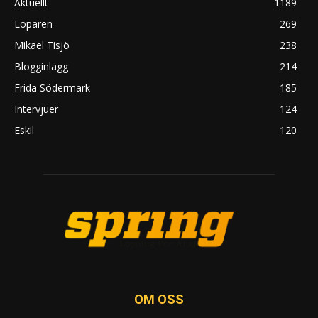
Aktuellt
1189
Löparen
269
Mikael Tisjö
238
Blogginlägg
214
Frida Södermark
185
Intervjuer
124
Eskil
120
OM OSS