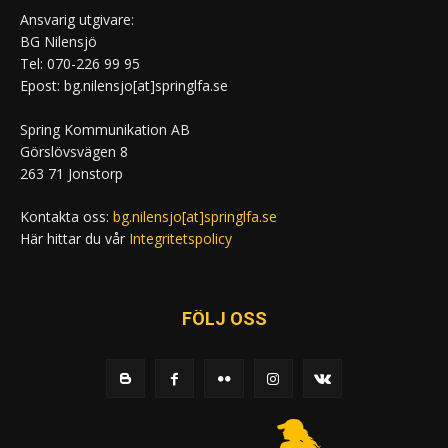
Ansvarig utgivare:
BG Nilensjö
Tel: 070-226 99 95
Epost: bg.nilensjo[at]springlfa.se
Spring Kommunikation AB
Görslövsvägen 8
263 71 Jonstorp
Kontakta oss:
bg.nilensjo[at]springlfa.se
Här hittar du vår
Integritetspolicy
FÖLJ OSS