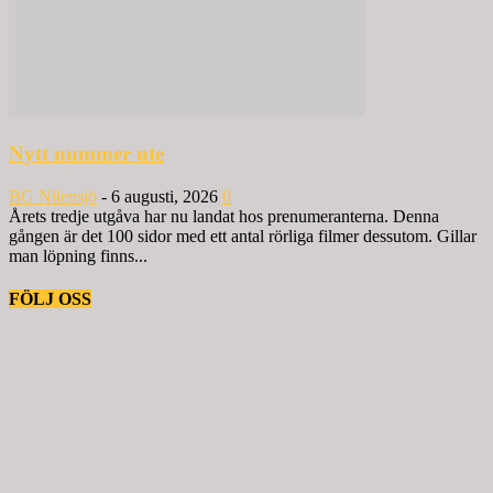
Nytt nummer ute
BG Nilensjö
-
6 augusti, 2026
0
Årets tredje utgåva har nu landat hos prenumeranterna. Denna
gången är det 100 sidor med ett antal rörliga filmer dessutom. Gillar
man löpning finns...
FÖLJ OSS