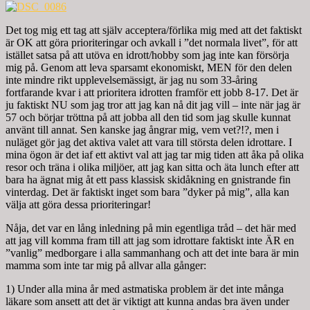
Det tog mig ett tag att själv acceptera/förlika mig med att det faktiskt
är OK att göra prioriteringar och avkall i ”det normala livet”, för att
istället satsa på att utöva en idrott/hobby som jag inte kan försörja
mig på. Genom att leva sparsamt ekonomiskt, MEN för den delen
inte mindre rikt upplevelsemässigt, är jag nu som 33-åring
fortfarande kvar i att prioritera idrotten framför ett jobb 8-17. Det är
ju faktiskt NU som jag tror att jag kan nå dit jag vill – inte när jag är
57 och börjar tröttna på att jobba all den tid som jag skulle kunnat
använt till annat. Sen kanske jag ångrar mig, vem vet?!?, men i
nuläget gör jag det aktiva valet att vara till största delen idrottare. I
mina ögon är det iaf ett aktivt val att jag tar mig tiden att åka på olika
resor och träna i olika miljöer, att jag kan sitta och äta lunch efter att
bara ha ägnat mig åt ett pass klassisk skidåkning en gnistrande fin
vinterdag. Det är faktiskt inget som bara ”dyker på mig”, alla kan
välja att göra dessa prioriteringar!
Nåja, det var en lång inledning på min egentliga tråd – det här med
att jag vill komma fram till att jag som idrottare faktiskt inte ÄR en
”vanlig” medborgare i alla sammanhang och att det inte bara är min
mamma som inte tar mig på allvar alla gånger:
1) Under alla mina år med astmatiska problem är det inte många
läkare som ansett att det är viktigt att kunna andas bra även under