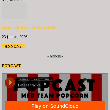
Inne och ute – Årets trender
23 januari, 2026
– ANNONS –
- Annons-
PODCAST