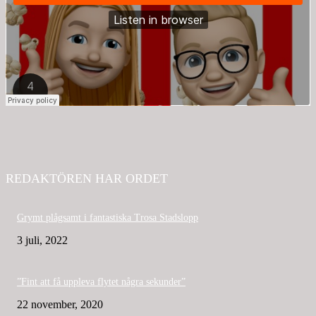
REDAKTÖREN HAR ORDET
Grymt plågsamt i fantastiska Trosa Stadslopp
3 juli, 2022
”Fint att få uppleva flytet några sekunder”
22 november, 2020