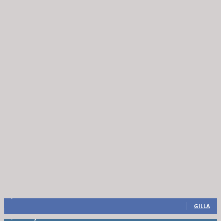
8,660
Fans
GILLA
6,714
Följare