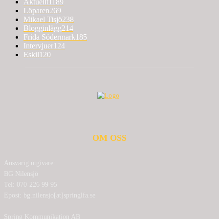
Aktuellt
1189
Löparen
269
Mikael Tisjö
238
Blogginlägg
214
Frida Södermark
185
Intervjuer
124
Eskil
120
OM OSS
Ansvarig utgivare:
BG Nilensjö
Tel: 070-226 99 95
Epost: bg.nilensjo[at]springlfa.se
Spring Kommunikation AB