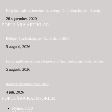
De galna reglerna fortsätter sätta stopp för motionsloppen i Sverige
26 september, 2020
POPULÄRA ARTIKLAR
Bildspel Sparbanksjoggen Katrineholm 2026
5 augusti, 2026
Landslagslöpare satte nya banrekord i Sparbanksjoggen Katrineholm
5 augusti, 2026
Resultat Strömstadmilen 2026
4 juli, 2026
POPULÄRA KATEGORIER
Nyheter
1520