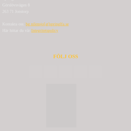
Görslövsvägen 8
263 71 Jonstorp
Kontakta oss:
bg.nilensjo[at]springlfa.se
Här hittar du vår
Integritetspolicy
FÖLJ OSS