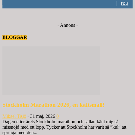
FÖLJ
- Annons -
BLOGGAR
Stockholm Marathon 2026, en käftsmäll!
Mikael Tisjö
-
31 maj, 2026
0
Dagen efter årets Stockholm marathon och sällan känt mig så
missnöjd med ett lopp. Tycker att Stockholm har varit så ”kul” att
springa med den...