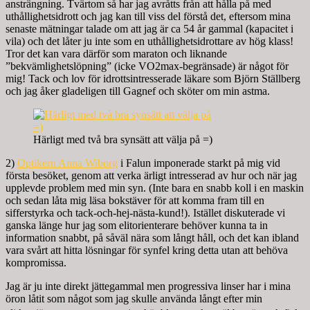
ansträngning. Tvärtom så har jag avråtts från att hålla på med
uthållighetsidrott och jag kan till viss del förstå det, eftersom mina
senaste mätningar talade om att jag är ca 54 år gammal (kapacitet i
vila) och det låter ju inte som en uthållighetsidrottare av hög klass!
Tror det kan vara därför som maraton och liknande
”bekvämlighetslöpning” (icke VO2max-begränsade) är något för
mig! Tack och lov för idrottsintresserade läkare som Björn Ställberg
och jag åker gladeligen till Gagnef och sköter om min astma.
Härligt med två bra synsätt att välja på =)
2)
Optikern Anna Wiborg
i Falun imponerade starkt på mig vid
första besöket, genom att verka ärligt intresserad av hur och när jag
upplevde problem med min syn. (Inte bara en snabb koll i en maskin
och sedan låta mig läsa bokstäver för att komma fram till en
sifferstyrka och tack-och-hej-nästa-kund!). Istället diskuterade vi
ganska länge hur jag som elitorienterare behöver kunna ta in
information snabbt, på såväl nära som långt håll, och det kan ibland
vara svårt att hitta lösningar för synfel kring detta utan att behöva
kompromissa.
Jag är ju inte direkt jättegammal men progressiva linser har i mina
öron låtit som något som jag skulle använda långt efter min