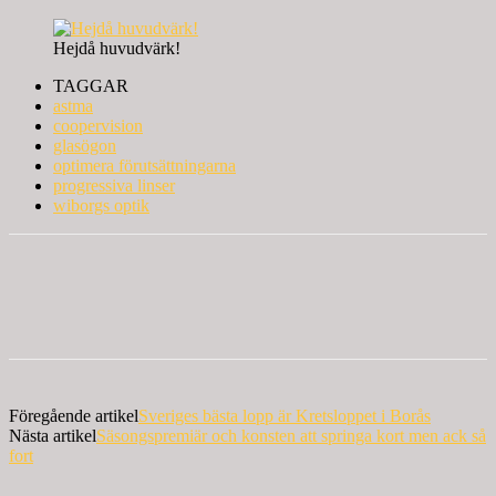
Hejdå huvudvärk!
TAGGAR
astma
coopervision
glasögon
optimera förutsättningarna
progressiva linser
wiborgs optik
Föregående artikel
Sveriges bästa lopp är Kretsloppet i Borås
Nästa artikel
Säsongspremiär och konsten att springa kort men ack så
fort