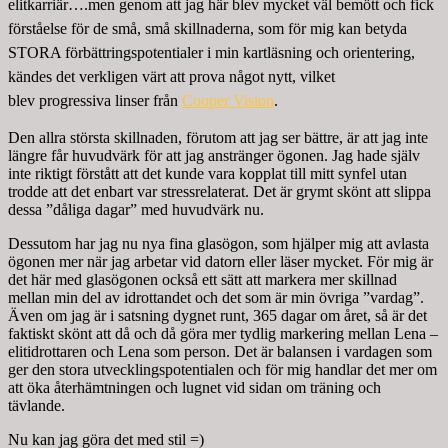
elitkarriär….men genom att jag här blev
mycket väl bemött och fick
förståelse för de små, små skillnaderna, som för mig kan betyda
STORA förbättringspotentialer i min kartläsning och orientering,
kändes det verkligen värt att prova något nytt, vilket
blev
progressiva linser från
Cooper Vision
.
Den allra största skillnaden, förutom att jag ser bättre, är att jag inte
längre får huvudvärk för att jag anstränger ögonen. Jag hade själv
inte riktigt förstått att det kunde vara kopplat till mitt synfel utan
trodde att det enbart var stressrelaterat. Det är grymt skönt att slippa
dessa ”dåliga dagar” med huvudvärk nu.
Dessutom har jag nu nya fina glasögon, som hjälper mig att avlasta
ögonen mer när jag arbetar vid datorn eller läser mycket. För mig är
det här med glasögonen också ett sätt att markera mer skillnad
mellan min del av idrottandet och det som är min övriga ”vardag”.
Även om jag är i satsning dygnet runt, 365 dagar om året, så är det
faktiskt skönt att då och då göra mer tydlig markering mellan Lena –
elitidrottaren och Lena som person. Det är balansen i vardagen som
ger den stora utvecklingspotentialen och för mig handlar det mer om
att öka återhämtningen och lugnet vid sidan om träning och
tävlande.
Nu kan jag göra det med stil =)