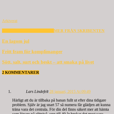
Arkiverat
RELATERADE ARTIKLAR
MER FRÅN SKRIBENTEN
En lagom jul
Fritt fram för komplimanger
Sött, salt, surt och beskt – att smaka på livet
2 KOMMENTARER
Lars Lindefelt
28 januari, 2015 At 09:49
Härligt att du är tillbaka på banan fullt ut efter dina tidigare
problem. Själv är jag snart 57 så numera får glädjen att kunna
träna vara det centrala. För din del finns säkert mer att hämta
som löpare på elitnivå, upp till 40 år brukar det mest vara