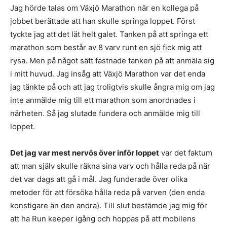
Jag hörde talas om Växjö Marathon när en kollega på
jobbet berättade att han skulle springa loppet. Först
tyckte jag att det lät helt galet. Tanken på att springa ett
marathon som består av 8 varv runt en sjö fick mig att
rysa. Men på något sätt fastnade tanken på att anmäla sig
i mitt huvud. Jag insåg att Växjö Marathon var det enda
jag tänkte på och att jag troligtvis skulle ångra mig om jag
inte anmälde mig till ett marathon som anordnades i
närheten. Så jag slutade fundera och anmälde mig till
loppet.
Det jag var mest nervös över inför loppet
var det faktum
att man själv skulle räkna sina varv och hålla reda på när
det var dags att gå i mål. Jag funderade över olika
metoder för att försöka hålla reda på varven (den enda
konstigare än den andra). Till slut bestämde jag mig för
att ha Run keeper igång och hoppas på att mobilens