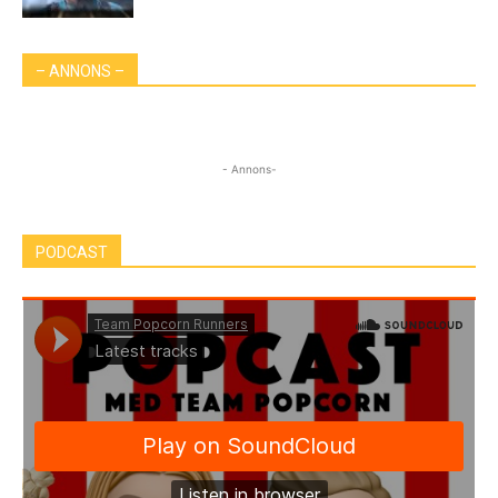
– ANNONS –
- Annons-
PODCAST