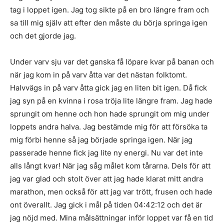
tag i loppet igen. Jag tog sikte på en bro längre fram och
sa till mig själv att efter den måste du börja springa igen
och det gjorde jag.
Under varv sju var det ganska få löpare kvar på banan och
när jag kom in på varv åtta var det nästan folktomt.
Halvvägs in på varv åtta gick jag en liten bit igen. Då fick
jag syn på en kvinna i rosa tröja lite längre fram. Jag hade
sprungit om henne och hon hade sprungit om mig under
loppets andra halva. Jag bestämde mig för att försöka ta
mig förbi henne så jag började springa igen. När jag
passerade henne fick jag lite ny energi. Nu var det inte
alls långt kvar! När jag såg målet kom tårarna. Dels för att
jag var glad och stolt över att jag hade klarat mitt andra
marathon, men också för att jag var trött, frusen och hade
ont överallt. Jag gick i mål på tiden 04:42:12 och det är
jag nöjd med. Mina målsättningar inför loppet var få en tid