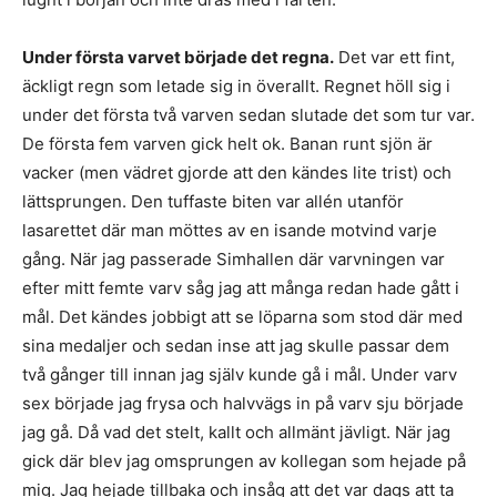
Under första varvet började det regna.
Det var ett fint,
äckligt regn som letade sig in överallt. Regnet höll sig i
under det första två varven sedan slutade det som tur var.
De första fem varven gick helt ok. Banan runt sjön är
vacker (men vädret gjorde att den kändes lite trist) och
lättsprungen. Den tuffaste biten var allén utanför
lasarettet där man möttes av en isande motvind varje
gång. När jag passerade Simhallen där varvningen var
efter mitt femte varv såg jag att många redan hade gått i
mål. Det kändes jobbigt att se löparna som stod där med
sina medaljer och sedan inse att jag skulle passar dem
två gånger till innan jag själv kunde gå i mål. Under varv
sex började jag frysa och halvvägs in på varv sju började
jag gå. Då vad det stelt, kallt och allmänt jävligt. När jag
gick där blev jag omsprungen av kollegan som hejade på
mig. Jag hejade tillbaka och insåg att det var dags att ta