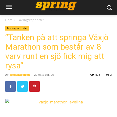
Hem
Tävlingsrapporter
Tävlingsrapporter
”Tanken på att springa Växjö
Marathon som består av 8
varv runt en sjö fick mig att
rysa”
Av
Redaktionen
-
20 oktober, 2014
526
2