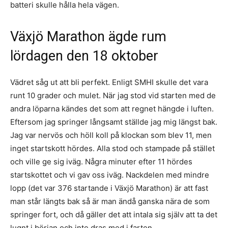
batteri skulle hålla hela vägen.
Växjö Marathon ägde rum
lördagen den 18 oktober
Vädret såg ut att bli perfekt. Enligt SMHI skulle det vara
runt 10 grader och mulet. När jag stod vid starten med de
andra löparna kändes det som att regnet hängde i luften.
Eftersom jag springer långsamt ställde jag mig längst bak.
Jag var nervös och höll koll på klockan som blev 11, men
inget startskott hördes. Alla stod och stampade på stället
och ville ge sig iväg. Några minuter efter 11 hördes
startskottet och vi gav oss iväg. Nackdelen med mindre
lopp (det var 376 startande i Växjö Marathon) är att fast
man står längts bak så är man ändå ganska nära de som
springer fort, och då gäller det att intala sig själv att ta det
lugnt i början och inte dras med i farten.