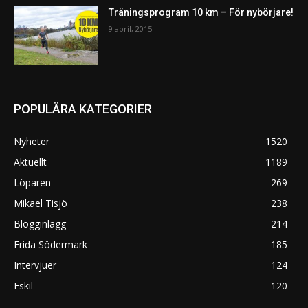
Träningsprogram 10 km – För nybörjare!
9 april, 2015
POPULÄRA KATEGORIER
Nyheter
1520
Aktuellt
1189
Löparen
269
Mikael Tisjö
238
Blogginlägg
214
Frida Södermark
185
Intervjuer
124
Eskil
120