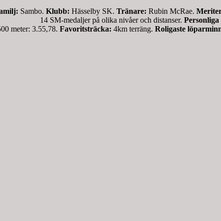
amilj:
Sambo.
Klubb:
Hässelby SK.
Tränare:
Rubin McRae.
Meriter
14 SM-medaljer på olika nivåer och distanser.
Personliga
meter: 3.55,78.
Favoritsträcka:
4km terräng.
Roligaste löpar