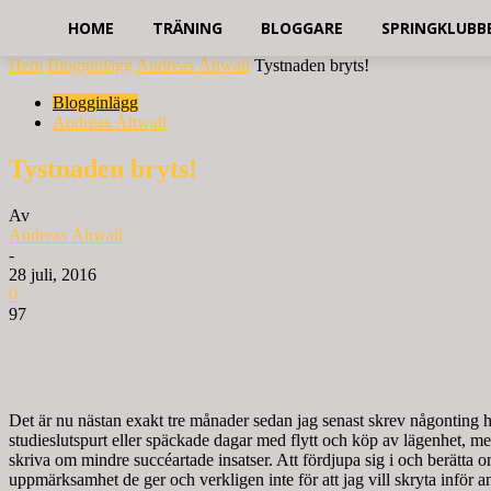
HOME
TRÄNING
BLOGGARE
SPRINGKLUBB
Hem
Blogginlägg
Andreas Åhwall
Tystnaden bryts!
Blogginlägg
Andreas Åhwall
Tystnaden bryts!
Av
Andreas Åhwall
-
28 juli, 2016
0
97
Det är nu nästan exakt tre månader sedan jag senast skrev någonting här
studieslutspurt eller späckade dagar med flytt och köp av lägenhet, men d
skriva om mindre succéartade insatser. Att fördjupa sig i och berätta 
uppmärksamhet de ger och verkligen inte för att jag vill skryta infö