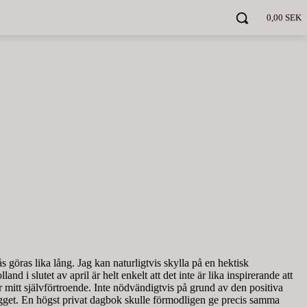
0,00 SEK
 göras lika lång. Jag kan naturligtvis skylla på en hektisk
d i slutet av april är helt enkelt att det inte är lika inspirerande att
 mitt självförtroende. Inte nödvändigtvis på grund av den positiva
ägget. En högst privat dagbok skulle förmodligen ge precis samma