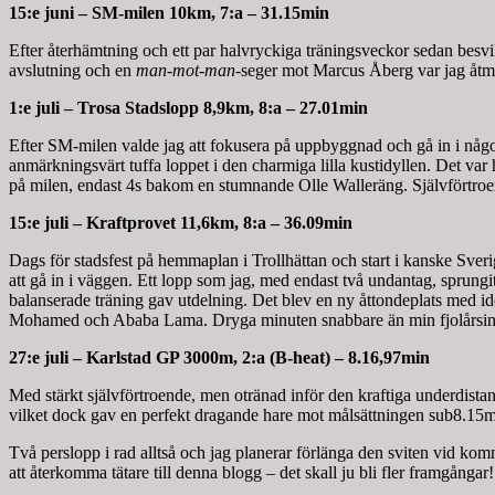
15:e juni – SM-milen 10km, 7:a – 31.15min
Efter återhämtning och ett par halvryckiga träningsveckor sedan besvi
avslutning och en
man-mot-man-
seger mot Marcus Åberg var jag åtmin
1:e juli – Trosa Stadslopp 8,9km, 8:a – 27.01min
Efter SM-milen valde jag att fokusera på uppbyggnad och gå in i något
anmärkningsvärt tuffa loppet i den charmiga lilla kustidyllen. Det va
på milen, endast 4s bakom en stumnande Olle Walleräng. Självförtroe
15:e juli – Kraftprovet 11,6km, 8:a – 36.09min
Dags för stadsfest på hemmaplan i Trollhättan och start i kanske Sverig
att gå in i väggen. Ett lopp som jag, med endast två undantag, sprung
balanserade träning gav utdelning. Det blev en ny åttondeplats med ide
Mohamed och Ababa Lama. Dryga minuten snabbare än min fjolårsins
27:e juli – Karlstad GP 3000m, 2:a (B-heat) – 8.16,97min
Med stärkt självförtroende, men otränad inför den kraftiga underdistan
vilket dock gav en perfekt dragande hare mot målsättningen sub8.15min.
Två perslopp i rad alltså och jag planerar förlänga den sviten vid 
att återkomma tätare till denna blogg – det skall ju bli fler framgångar!