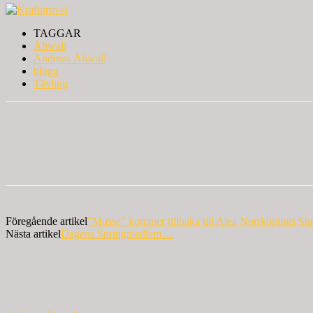
TAGGAR
Åhwall
Andreas Åhwall
blogg
Tävling
Föregående artikel
"Musse" kommer tillbaka till Atea Norrköpings St
Nästa artikel
Dagens Springmedlem…