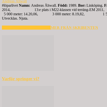
Andreas Åhwall
#löparlivet
Namn:
Andreas Åhwall.
Född:
1989.
Bor:
Linköping.
F
2014, 13:e plats i M22-klassen vid terräng-EM 2011, 
5 000 meter: 14.20,06, 3 000 meter: 8.19,82, 1 500 
Utvecklas. Njuta.
RELATERADE ARTIKLAR
MER FRÅN SKRIBENTEN
Varför springer vi?