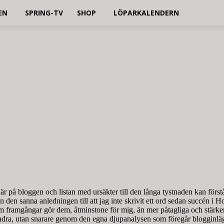
EN
SPRING-TV
SHOP
LÖPARKALENDERN
 på bloggen och listan med ursäkter till den långa tystnaden kan förstås
en sanna anledningen till att jag inte skrivit ett ord sedan succén i Hollan
om framgångar gör dem, åtminstone för mig, än mer påtagliga och stärker
r andra, utan snarare genom den egna djupanalysen som föregår blogginl