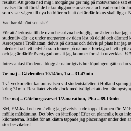
resultat. Att grotta ned mig i motgångar ger mig på motsvarande sätt et
insatser för att förstå de bakomliggande orsakerna och vad som bör änd
som visar vägen till nya bedrifter och att det är där fokus skall ligga
Vad har då hänt sen sist?
För att återknyta till de ovan beskrivna bedrägliga ursäkterna har jag a
studentliv där jag under merparten av tiden läst på deltid och därmed 
Aerospace i Trollhättan, delvis på distans och delvis på plats har ja
inleds ett och ett halvt år som trainee på nämnda företag och ett nytt 
och jag är därför övertygad om att jag kommer fortsätta utvecklas.
Vil
Intressantast för denna blogg är naturligtvis hur löpningen gått sed
7:e maj – Gävlemilen 10.145m, 1:a – 31.47min
Två veckor efter kanoninsatsen vid studentstafetten i Holland sprang 
kring 31min. Resultatet visade dock med tydlighet att den träningstyn
21:e maj – Göteborgsvarvet 1/2-marathon, 29:a – 69.13min
SM, EM-kval och en tävling jag givetvis hade toppat formen för. Målsä
möjlig målsättning. Det blev en jätteflopp! Efter en planenlig lugn inle
kilometerna. Istället för att klättra tappade jag placeringar under 
stor besvikelse!