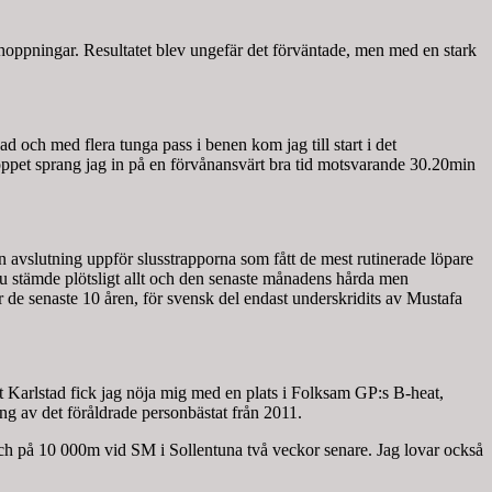
rhoppningar. Resultatet blev ungefär det förväntade, men med en stark
 och med flera tunga pass i benen kom jag till start i det
loppet sprang jag in på en förvånansvärt bra tid motsvarande 30.20min
en avslutning uppför slusstrapporna som fått de mest rutinerade löpare
Nu stämde plötsligt allt och den senaste månadens hårda men
r de senaste 10 åren, för svensk del endast underskridits av Mustafa
gt Karlstad fick jag nöja mig med en plats i Folksam GP:s B-heat,
ng av det föråldrade personbästat från 2011.
ch på 10 000m vid SM i Sollentuna två veckor senare. Jag lovar också