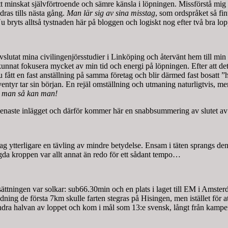
t minskat självförtroende och sämre känsla i löpningen. Missförstå mig rä
ras tills nästa gång.
Man lär sig av sina misstag
, som ordspråket så fin
. Nu bryts alltså tystnaden här på bloggen och logiskt nog efter två bra
vslutat mina civilingenjörsstudier i Linköping och återvänt hem till min fö
kunnat fokusera mycket av min tid och energi på löpningen. Efter att de
g nu fått en fast anställning på samma företag och blir därmed fast bos
äventyr tar sin början. En rejäl omställning och utmaning naturligtvis, me
l man så kan man!
an senaste inlägget och därför kommer här en snabbsummering av slutet 
jag ytterligare en tävling av mindre betydelse. Ensam i täten sprangs d
gda kroppen var allt annat än redo för ett sådant tempo…
ttningen var solkar: sub66.30min och en plats i laget till EM i Amster
dning de första 7km skulle farten stegras på Hisingen, men istället för at
den andra halvan av loppet och kom i mål som 13:e svensk, långt från 