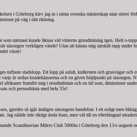
kelsen i Göteborg klev jag in i nästa svenska mästerskap utan större fö
stone på väg i rätt riktning.
 som närmast kunde liknas vid vinterns grundträning igen. Helt o-toppad
r här säsongen verkligen vände! Utan att känna mig särskilt rapp under 
ndet växte!
es tuffaste stadslopp. Ett lopp på asfalt, kullersten och grusvägar och 
it varje år sedan knatteklasserna och en given höjdpunkt på säsongen. 
l afrikaner framför mig i resultatlistan och en tid som, åtminstone unde
ats och personbästa med hela 55s!
sen, gjordes så igår äntligen säsongens bandebut. I ett soligt men blåsi
 Jag nådde inte riktigt ända fram, men väl till en efterlängtad utraderi
kommande Scandinavian Milers Club 5000m i Göteborg den 13:e augusti o