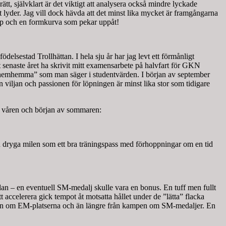
tt, självklart är det viktigt att analysera också mindre lyckade
t lyder. Jag vill dock hävda att det minst lika mycket är framgångarna
 lopp och en formkurva som pekar uppåt!
delsestad Trollhättan. I hela sju år har jag levt ett förmånligt
t senaste året ha skrivit mitt examensarbete på halvfart för GKN
att ”hemhemma” som man säger i studentvärden. I början av september
n viljan och passionen för löpningen är minst lika stor som tidigare
av våren och början av sommaren:
en dryga milen som ett bra träningspass med förhoppningar om en tid
dan – en eventuell SM-medalj skulle vara en bonus. En tuff men fullt
t accelerera gick tempot åt motsatta hållet under de ”lätta” flacka
kampen om EM-platserna och än längre från kampen om SM-medaljer. En