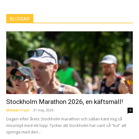
BLOGGAR
Stockholm Marathon 2026, en käftsmäll!
Mikael Tisjö
-
31 maj, 2026
0
Dagen efter årets Stockholm marathon och sällan känt mig så
missnöjd med ett lopp. Tycker att Stockholm har varit så ”kul” att
springa med den...