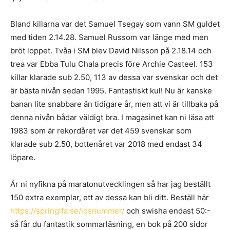
Bland killarna var det Samuel Tsegay som vann SM guldet
med tiden 2.14.28. Samuel Russom var länge med men
bröt loppet. Tvåa i SM blev David Nilsson på 2.18.14 och
trea var Ebba Tulu Chala precis före Archie Casteel. 153
killar klarade sub 2.50, 113 av dessa var svenskar och det
är bästa nivån sedan 1995. Fantastiskt kul! Nu är kanske
banan lite snabbare än tidigare år, men att vi är tillbaka på
denna nivån bådar väldigt bra. I magasinet kan ni läsa att
1983 som är rekordåret var det 459 svenskar som
klarade sub 2.50, bottenåret var 2018 med endast 34
löpare.
Är ni nyfikna på maratonutvecklingen så har jag beställt
150 extra exemplar, ett av dessa kan bli ditt. Beställ här
https://springlfa.se/losnummer/
och swisha endast 50:-
så får du fantastik sommarläsning, en bok på 200 sidor