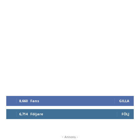
8,660
Fans
GILLA
6,714
Följare
FÖLJ
- Annons -