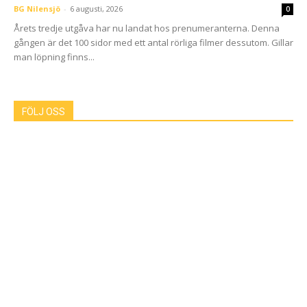
BG Nilensjö
-
6 augusti, 2026
0
Årets tredje utgåva har nu landat hos prenumeranterna. Denna
gången är det 100 sidor med ett antal rörliga filmer dessutom. Gillar
man löpning finns...
FÖLJ OSS