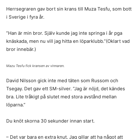
Herrsegraren gav bort sin krans till Muza Tesfu, som bott
i Sverige i fyra år.
”Han är min bror. Själv kunde jag inte springa i år pga
knäskada, men nu vill jag hitta en löparklubb.”(Oklart vad
bror innebär.)
Mazu Tesfu fick kransen av vinnaren.
David Nilsson gick inte med täten som Russom och
Tsegay. Det gav ett SM-silver. ”Jag är nöjd, det kändes
bra. Lite tråkigt på slutet med stora avstånd mellan
löparna.”
Du knöt skorna 30 sekunder innan start.
– Det var bara en extra knut. Jag gillar att ha något att