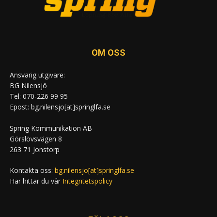
OM OSS
Ansvarig utgivare:
BG Nilensjö
Tel: 070-226 99 95
Epost: bg.nilensjo[at]springlfa.se
Spring Kommunikation AB
Görslövsvägen 8
263 71 Jonstorp
Kontakta oss:
bg.nilensjo[at]springlfa.se
Här hittar du vår
Integritetspolicy