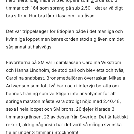
med mera. Idag hade vi 398 löpare som gjorde sub 3
timmar och 164 som sprang på sub 2.50 – det är väldigt
bra siffror. Hur bra får ni läsa om i utgåvan.
Det var trippelseger för Etiopien både i det manliga och
kvinnliga loppet men banrekorden stod sig även om det
såg annat ut halvvägs.
Favoriterna på SM var i damklassen Carolina Wikström
och Hanna Lindholm, de stod pall och blev etta och tvåa,
Carolina snabbast. Bronsmedaljören överraskar, Mikaela
Arfwedson som fött två barn och i intervju berätta om
hennes träning som verkligen inte är volymer för att
springa maraton måste vara otroligt nöjd med 2.40.48,
sexa i hela loppet och SM brons. 26 tjejer klarade 3
timmars gränsen, 22 av dessa från Sverige. Det är faktiskt
rekord, aldrig någonsin har det varit så många svenska
tjejer under 3 timmar i Stockholm!