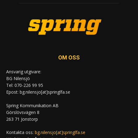
OM OSS
Ansvarig utgivare:
BG Nilensjö
Tel: 070-226 99 95
Epost: bg.nilensjo[at]springlfa.se
Spring Kommunikation AB
Görslövsvägen 8
263 71 Jonstorp
Kontakta oss:
bg.nilensjo[at]springlfa.se