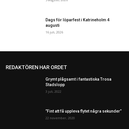
Dags för löparfest i Katrineholm 4
augusti
16 juli, 2026
REDAKTÖREN HAR ORDET
Grymt plågsamt i fantastiska Trosa
Stadslopp
3 juli, 2022
”Fint att få uppleva flytet några sekunder”
22 november, 2020