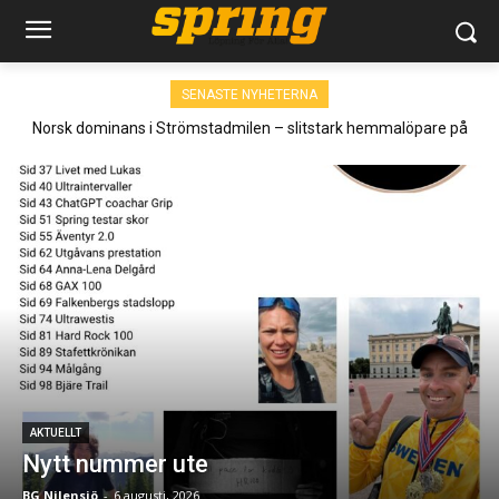
SENASTE NYHETERNA
Norsk dominans i Strömstadmilen – slitstark hemmalöpare på
pallen
AKTUELLT
Nytt nummer ute
BG Nilensjö
-
6 augusti, 2026