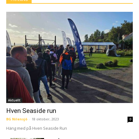
Aktuellt
Hven Seaside run
BG Nilensjö
-
18 oktober, 2023
0
Häng med på Hven Seaside Run