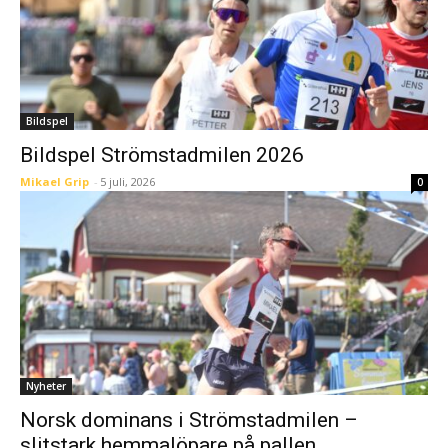
Bildspel
Bildspel Strömstadmilen 2026
Mikael Grip
-
5 juli, 2026
0
Nyheter
Norsk dominans i Strömstadmilen –
slitstark hemmalöpare på pallen