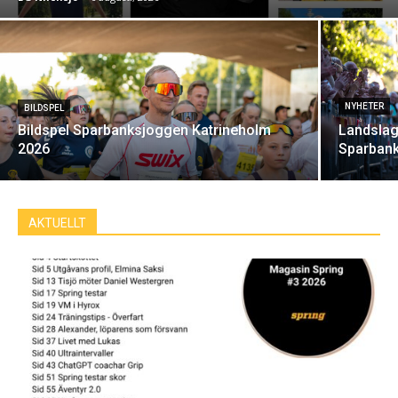
NYHETER
BILDSPEL
Bildspel Sparbanksjoggen Katrineholm
Landslag
2026
Sparbank
AKTUELLT