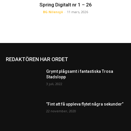
Spring Digitalt nr 1 – 26
BG Nilensjö
-
11 mars, 2026
REDAKTÖREN HAR ORDET
Grymt plågsamt i fantastiska Trosa
Stadslopp
3 juli, 2022
”Fint att få uppleva flytet några sekunder”
22 november, 2020