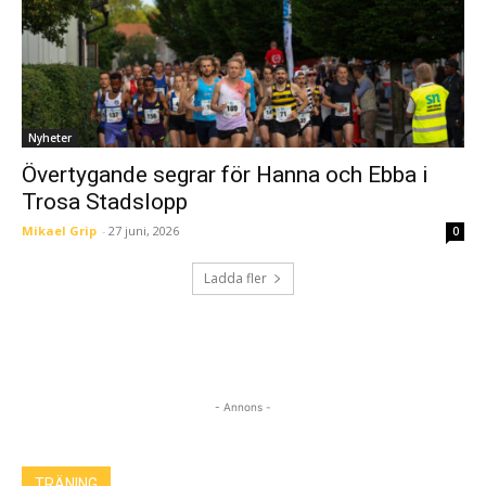
Nyheter
Övertygande segrar för Hanna och Ebba i
Trosa Stadslopp
Mikael Grip
-
27 juni, 2026
0
Ladda fler
- Annons -
TRÄNING