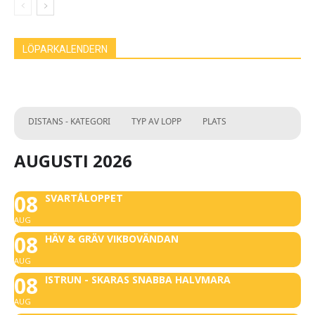
LÖPARKALENDERN
DISTANS - KATEGORI
TYP AV LOPP
PLATS
AUGUSTI 2026
08
SVARTÅLOPPET
AUG
08
HÄV & GRÄV VIKBOVÄNDAN
AUG
08
ISTRUN - SKARAS SNABBA HALVMARA
AUG