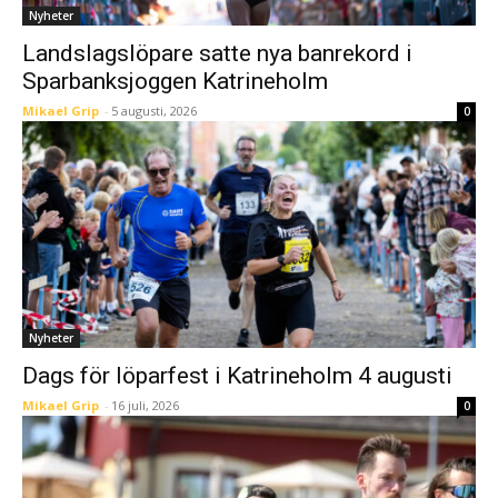
Nyheter
Landslagslöpare satte nya banrekord i
Sparbanksjoggen Katrineholm
Mikael Grip
-
5 augusti, 2026
0
Nyheter
Dags för löparfest i Katrineholm 4 augusti
Mikael Grip
-
16 juli, 2026
0