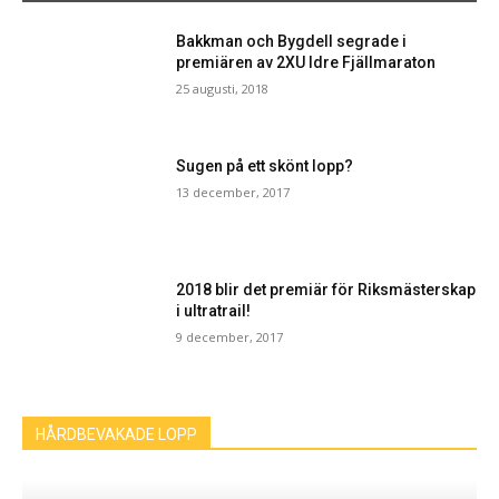
Bakkman och Bygdell segrade i
premiären av 2XU Idre Fjällmaraton
25 augusti, 2018
Sugen på ett skönt lopp?
13 december, 2017
2018 blir det premiär för Riksmästerskap
i ultratrail!
9 december, 2017
HÅRDBEVAKADE LOPP