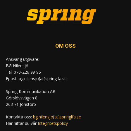
OM OSS
Ansvarig utgivare:
BG Nilensjö
Tel: 070-226 99 95
Epost: bg.nilensjo[at]springlfa.se
Spring Kommunikation AB
Görslövsvägen 8
263 71 Jonstorp
Kontakta oss:
bg.nilensjo[at]springlfa.se
Här hittar du vår
Integritetspolicy