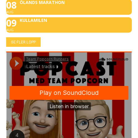
08
ÖLANDS MARATHON
AUG
09
KULLAMILEN
AUG
SE FLER LOPP