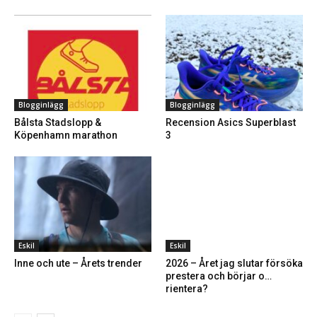
Blogginlägg
Blogginlägg
Bålsta Stadslopp &
Recension Asics Superblast
Köpenhamn marathon
3
Eskil
Eskil
Inne och ute – Årets trender
2026 – Året jag slutar försöka
prestera och börjar o…
rientera?