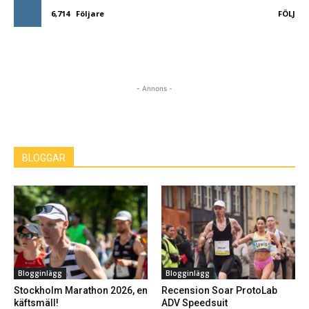
6,714
Följare
FÖLJ
- Annons -
BLOGGAR
Blogginlägg
Blogginlägg
Stockholm Marathon 2026, en
Recension Soar ProtoLab
käftsmäll!
ADV Speedsuit