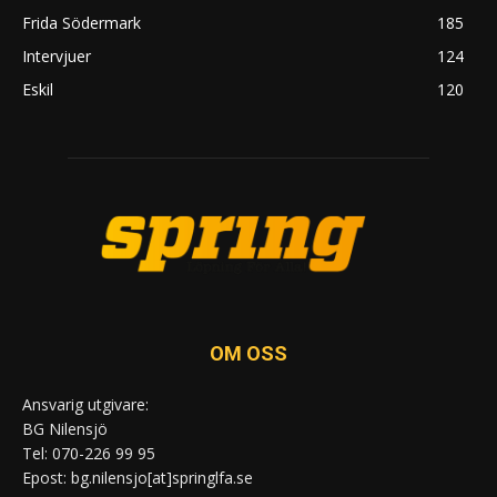
Frida Södermark
185
Intervjuer
124
Eskil
120
OM OSS
Ansvarig utgivare:
BG Nilensjö
Tel: 070-226 99 95
Epost: bg.nilensjo[at]springlfa.se