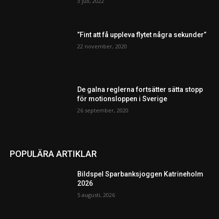
3 juli, 2022
”Fint att få uppleva flytet några sekunder”
22 november, 2020
De galna reglerna fortsätter sätta stopp
för motionsloppen i Sverige
26 september, 2020
POPULÄRA ARTIKLAR
Bildspel Sparbanksjoggen Katrineholm
2026
5 augusti, 2026