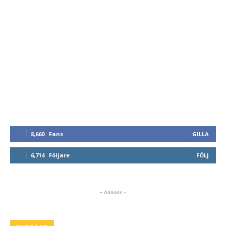
8,660
Fans
GILLA
6,714
Följare
FÖLJ
- Annons -