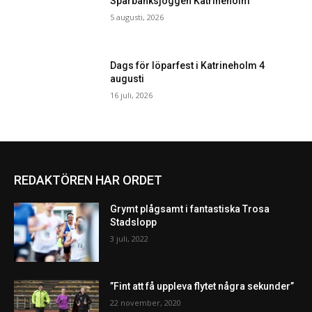
Sparbanksjoggen Katrineholm
5 augusti, 2026
Dags för löparfest i Katrineholm 4
augusti
16 juli, 2026
REDAKTÖREN HAR ORDET
Grymt plågsamt i fantastiska Trosa
Stadslopp
3 juli, 2022
”Fint att få uppleva flytet några sekunder”
22 november, 2020