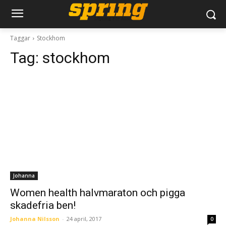
Taggar
Stockhom
Tag:
stockhom
Johanna
Women health halvmaraton och pigga
skadefria ben!
Johanna Nilsson
-
24 april, 2017
0