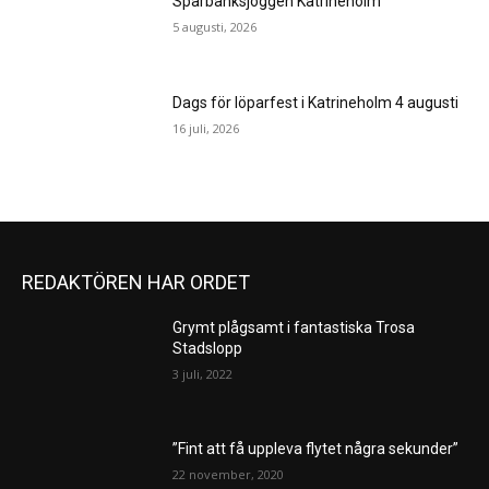
Sparbanksjoggen Katrineholm
5 augusti, 2026
Dags för löparfest i Katrineholm 4 augusti
16 juli, 2026
REDAKTÖREN HAR ORDET
Grymt plågsamt i fantastiska Trosa
Stadslopp
3 juli, 2022
”Fint att få uppleva flytet några sekunder”
22 november, 2020