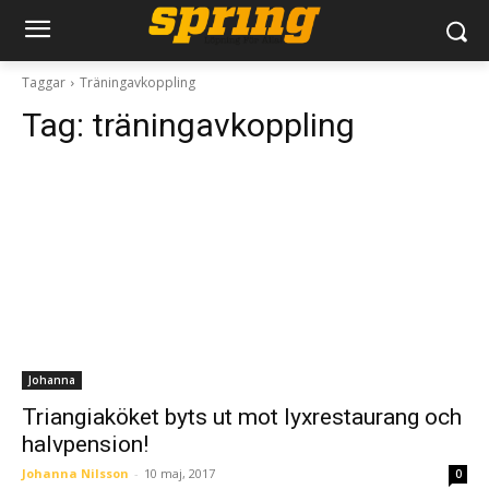
Taggar
Träningavkoppling
Tag:
träningavkoppling
Johanna
Triangiaköket byts ut mot lyxrestaurang och
halvpension!
Johanna Nilsson
-
10 maj, 2017
0