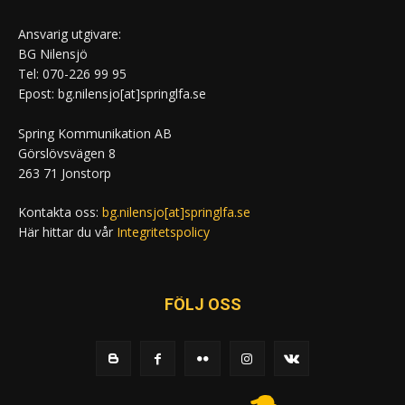
Ansvarig utgivare:
BG Nilensjö
Tel: 070-226 99 95
Epost: bg.nilensjo[at]springlfa.se
Spring Kommunikation AB
Görslövsvägen 8
263 71 Jonstorp
Kontakta oss:
bg.nilensjo[at]springlfa.se
Här hittar du vår
Integritetspolicy
FÖLJ OSS