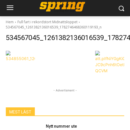
Hem
Full fart i rekordstort Midnattsloppet
534567045_1261382136016539_1782746468360119193_n
534567045_1261382136016539_17827
- Advertisment -
MEST LÄST
Nytt nummer ute