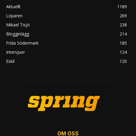
Aktuellt
1189
Löparen
269
Mikael Tisjö
238
Blogginlägg
214
Frida Södermark
185
Intervjuer
124
Eskil
120
OM OSS