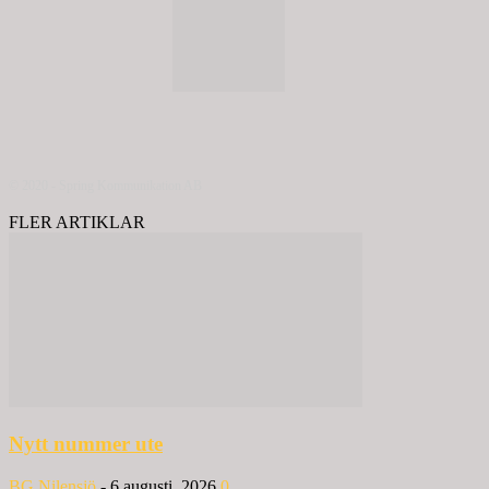
© 2020 - Spring Kommunikation AB
FLER ARTIKLAR
Nytt nummer ute
BG Nilensjö
-
6 augusti, 2026
0