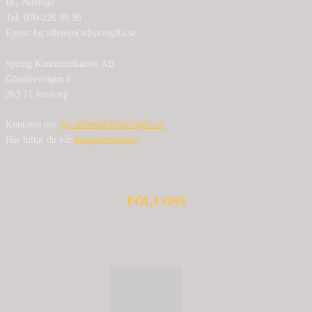
BG Nilensjö
Tel: 070-226 99 95
Epost: bg.nilensjo[at]springlfa.se
Spring Kommunikation AB
Görslövsvägen 8
263 71 Jonstorp
Kontakta oss:
bg.nilensjo[at]springlfa.se
Här hittar du vår
Integritetspolicy
FÖLJ OSS