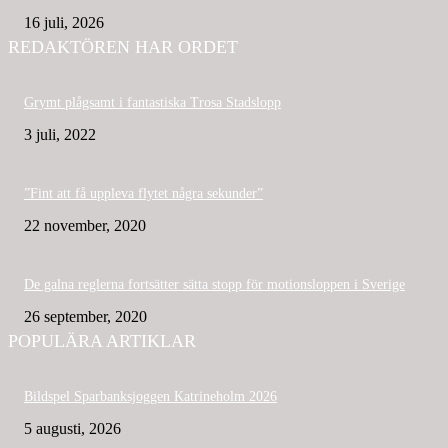
16 juli, 2026
REDAKTÖREN HAR ORDET
Grymt plågsamt i fantastiska Trosa Stadslopp
3 juli, 2022
”Fint att få uppleva flytet några sekunder”
22 november, 2020
De galna reglerna fortsätter sätta stopp för motionsloppen i Sverige
26 september, 2020
POPULÄRA ARTIKLAR
Bildspel Sparbanksjoggen Katrineholm 2026
5 augusti, 2026