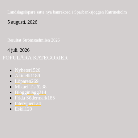
Landslagslöpare satte nya banrekord i Sparbanksjoggen Katrineholm
5 augusti, 2026
Resultat Strömstadmilen 2026
4 juli, 2026
POPULÄRA KATEGORIER
Nyheter
1520
Aktuellt
1189
Löparen
269
Mikael Tisjö
238
Blogginlägg
214
Frida Södermark
185
Intervjuer
124
Eskil
120