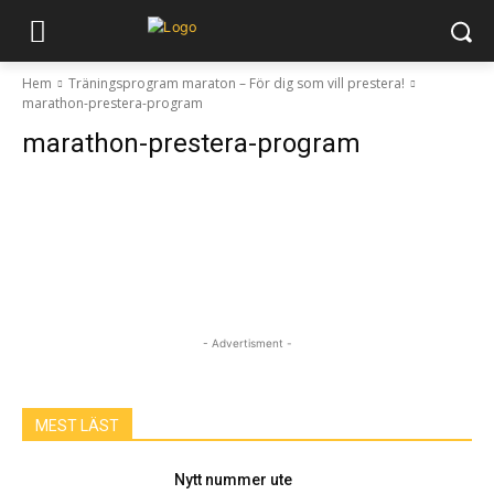
Hem
Träningsprogram maraton – För dig som vill prestera!
marathon-prestera-program
marathon-prestera-program
- Advertisment -
MEST LÄST
Nytt nummer ute