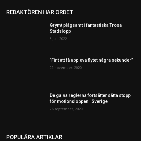
REDAKTÖREN HAR ORDET
Grymt plågsamt i fantastiska Trosa
Stadslopp
3 juli, 2022
”Fint att få uppleva flytet några sekunder”
22 november, 2020
De galna reglerna fortsätter sätta stopp
för motionsloppen i Sverige
26 september, 2020
POPULÄRA ARTIKLAR