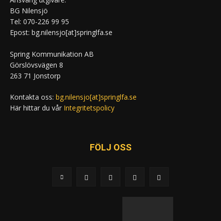
BG Nilensjö
Tel: 070-226 99 95
Epost: bg.nilensjo[at]springlfa.se
Spring Kommunikation AB
Görslövsvägen 8
263 71 Jonstorp
Kontakta oss:
bg.nilensjo[at]springlfa.se
Här hittar du vår
Integritetspolicy
FÖLJ OSS