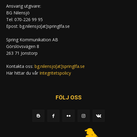
Ansvarig utgivare:
BG Nilensjö
Tel: 070-226 99 95
Epost: bg.nilensjo[at]springlfa.se
Spring Kommunikation AB
Görslövsvägen 8
263 71 Jonstorp
Kontakta oss:
bg.nilensjo[at]springlfa.se
Här hittar du vår
Integritetspolicy
FÖLJ OSS