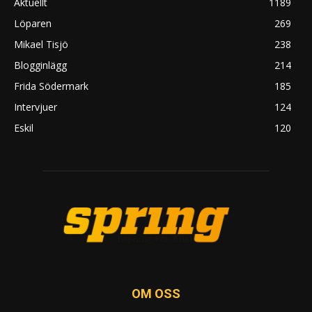
Aktuellt
1189
Löparen
269
Mikael Tisjö
238
Blogginlägg
214
Frida Södermark
185
Intervjuer
124
Eskil
120
OM OSS