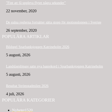
”Fint att få uppleva flytet några sekunder”
22 november, 2020
De galna reglerna fortsätter sätta stopp för motionsloppen i Sverige
26 september, 2020
POPULÄRA ARTIKLAR
Bildspel Sparbanksjoggen Katrineholm 2026
5 augusti, 2026
Landslagslöpare satte nya banrekord i Sparbanksjoggen Katrineholm
5 augusti, 2026
Resultat Strömstadmilen 2026
4 juli, 2026
POPULÄRA KATEGORIER
Nyheter
1520