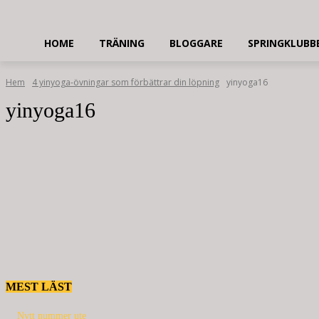
HOME
TRÄNING
BLOGGARE
SPRINGKLUBB
Hem
4 yinyoga-övningar som förbättrar din löpning
yinyoga16
yinyoga16
MEST LÄST
Nytt nummer ute