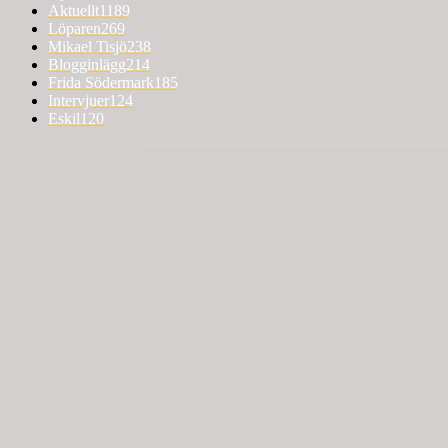
Aktuellt
1189
Löparen
269
Mikael Tisjö
238
Blogginlägg
214
Frida Södermark
185
Intervjuer
124
Eskil
120