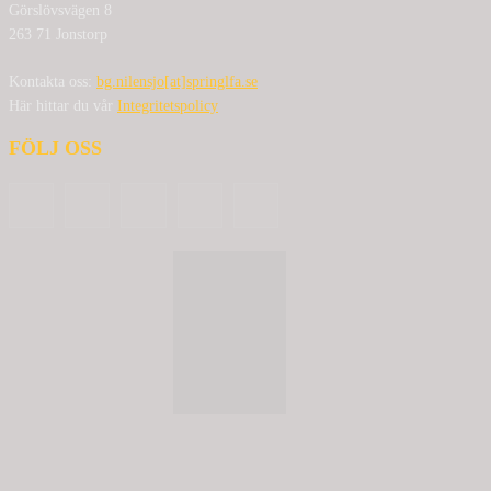
Görslövsvägen 8
263 71 Jonstorp
Kontakta oss:
bg.nilensjo[at]springlfa.se
Här hittar du vår
Integritetspolicy
FÖLJ OSS