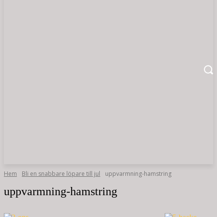
Hem
Bli en snabbare löpare till jul
uppvarmning-hamstring
uppvarmning-hamstring