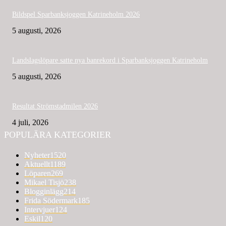
Bildspel Sparbanksjoggen Katrineholm 2026
5 augusti, 2026
Landslagslöpare satte nya banrekord i Sparbanksjoggen Katrineholm
5 augusti, 2026
Resultat Strömstadmilen 2026
4 juli, 2026
POPULÄRA KATEGORIER
Nyheter
1520
Aktuellt
1189
Löparen
269
Mikael Tisjö
238
Blogginlägg
214
Frida Södermark
185
Intervjuer
124
Eskil
120