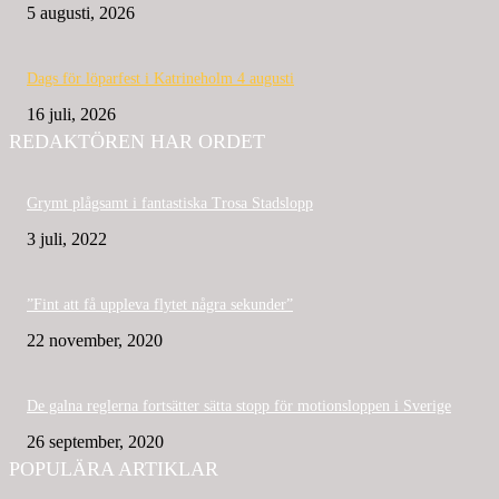
5 augusti, 2026
Dags för löparfest i Katrineholm 4 augusti
16 juli, 2026
REDAKTÖREN HAR ORDET
Grymt plågsamt i fantastiska Trosa Stadslopp
3 juli, 2022
”Fint att få uppleva flytet några sekunder”
22 november, 2020
De galna reglerna fortsätter sätta stopp för motionsloppen i Sverige
26 september, 2020
POPULÄRA ARTIKLAR