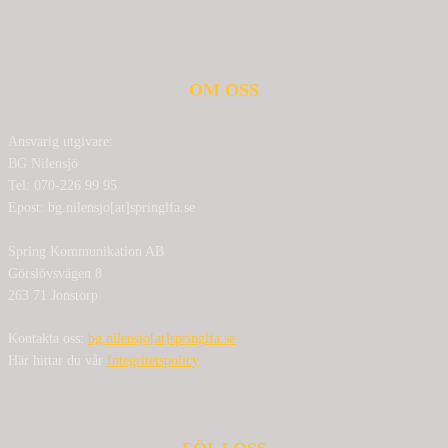
OM OSS
Ansvarig utgivare:
BG Nilensjö
Tel: 070-226 99 95
Epost: bg.nilensjo[at]springlfa.se
Spring Kommunikation AB
Görslövsvägen 8
263 71 Jonstorp
Kontakta oss:
bg.nilensjo[at]springlfa.se
Här hittar du vår
Integritetspolicy