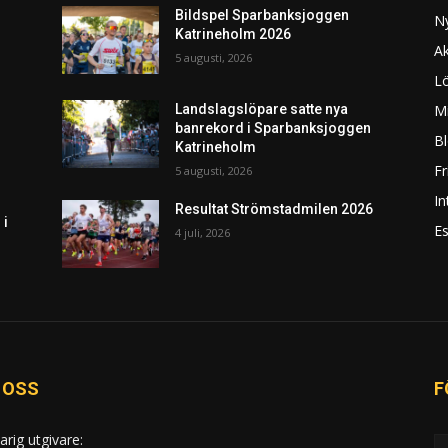
Bildspel Sparbanksjoggen
N
Katrineholm 2026
Ak
5 augusti, 2026
L
Mi
Landslagslöpare satte nya
banrekord i Sparbanksjoggen
Bl
Katrineholm
F
5 augusti, 2026
In
Resultat Strömstadmilen 2026
 i
Es
4 juli, 2026
 OSS
F
arig utgivare: