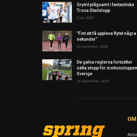
Grymt plågsamt i fantastiska
Trosa Stadslopp
3 juli, 2022
”Fint att få uppleva flytet några
sekunder”
22 november, 2020
De galna reglerna fortsätter
sätta stopp för motionsloppen
Sverige
26 september, 2020
OM
Ansv