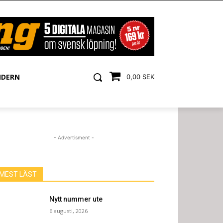
NDERN
0,00 SEK
- Advertisment -
MEST LÄST
Nytt nummer ute
6 augusti, 2026