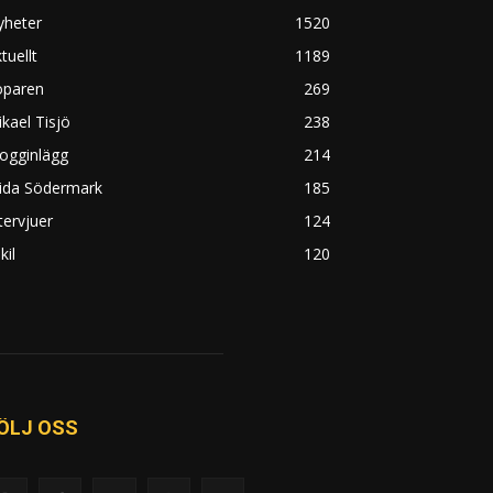
yheter
1520
tuellt
1189
öparen
269
kael Tisjö
238
ogginlägg
214
rida Södermark
185
tervjuer
124
kil
120
ÖLJ OSS