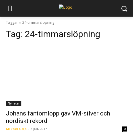
Taggar
24-timmarslöpning
Tag:
24-timmarslöpning
Nyheter
Johans fantomlopp gav VM-silver och
nordiskt rekord
Mikael Grip
-
3 juli, 2017
0