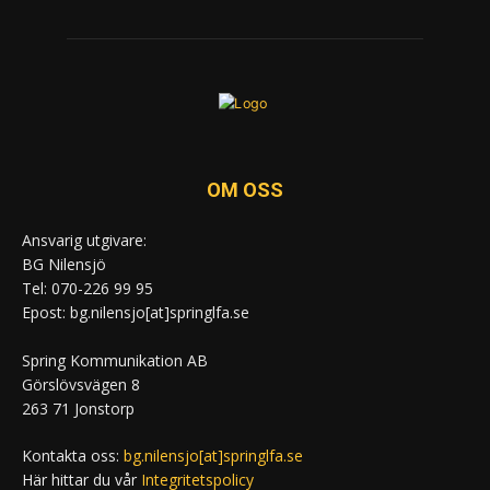
OM OSS
Ansvarig utgivare:
BG Nilensjö
Tel: 070-226 99 95
Epost: bg.nilensjo[at]springlfa.se
Spring Kommunikation AB
Görslövsvägen 8
263 71 Jonstorp
Kontakta oss:
bg.nilensjo[at]springlfa.se
Här hittar du vår
Integritetspolicy