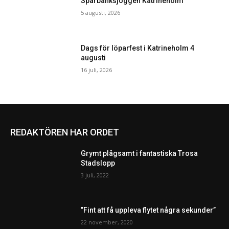
Sparbanksjoggen Katrineholm
5 augusti, 2026
Dags för löparfest i Katrineholm 4
augusti
16 juli, 2026
REDAKTÖREN HAR ORDET
Grymt plågsamt i fantastiska Trosa
Stadslopp
3 juli, 2022
”Fint att få uppleva flytet några sekunder”
22 november, 2020