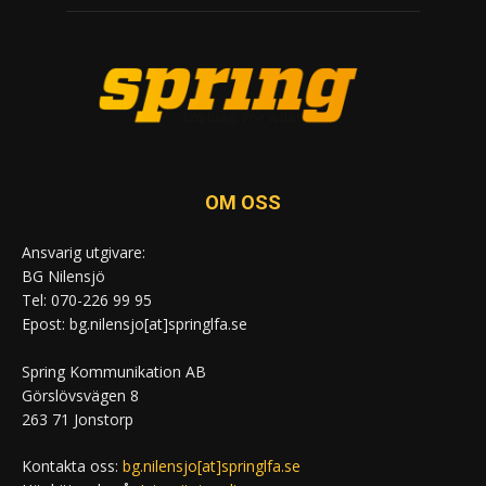
OM OSS
Ansvarig utgivare:
BG Nilensjö
Tel: 070-226 99 95
Epost: bg.nilensjo[at]springlfa.se
Spring Kommunikation AB
Görslövsvägen 8
263 71 Jonstorp
Kontakta oss:
bg.nilensjo[at]springlfa.se