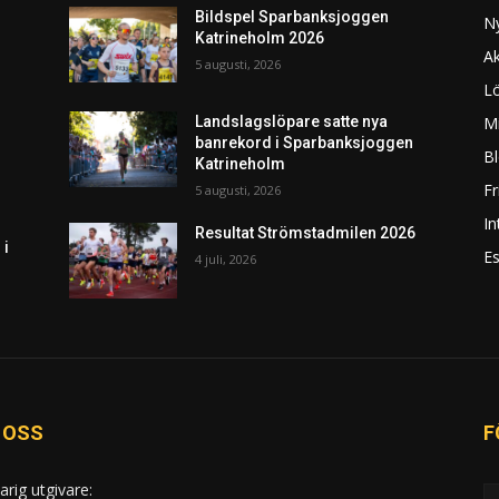
Bildspel Sparbanksjoggen
N
Katrineholm 2026
Ak
5 augusti, 2026
L
Mi
Landslagslöpare satte nya
banrekord i Sparbanksjoggen
Bl
Katrineholm
F
5 augusti, 2026
In
Resultat Strömstadmilen 2026
 i
Es
4 juli, 2026
 OSS
F
arig utgivare: