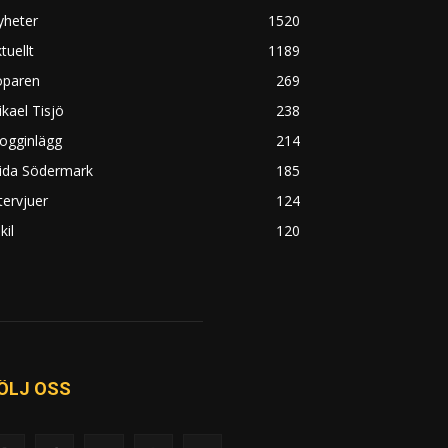
yheter
1520
tuellt
1189
öparen
269
kael Tisjö
238
ogginlägg
214
rida Södermark
185
tervjuer
124
kil
120
ÖLJ OSS