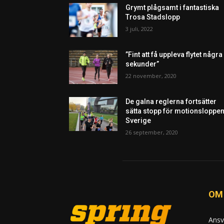
Grymt plågsamt i fantastiska
Trosa Stadslopp
3 juli, 2022
”Fint att få uppleva flytet några
sekunder”
22 november, 2020
De galna reglerna fortsätter
sätta stopp för motionsloppen
Sverige
26 september, 2020
OM
Ansv