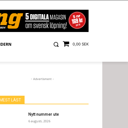
NDERN
0,00 SEK
- Advertisment -
MEST LÄST
Nytt nummer ute
6 augusti, 2026