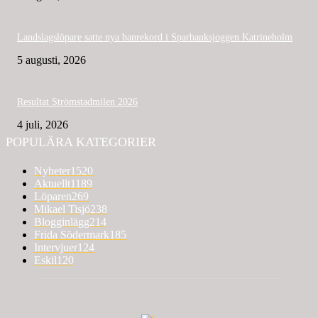
Landslagslöpare satte nya banrekord i Sparbanksjoggen Katrineholm
5 augusti, 2026
Resultat Strömstadmilen 2026
4 juli, 2026
POPULÄRA KATEGORIER
Nyheter
1520
Aktuellt
1189
Löparen
269
Mikael Tisjö
238
Blogginlägg
214
Frida Södermark
185
Intervjuer
124
Eskil
120