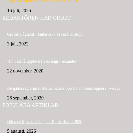
Dags för löparfest i Katrineholm 4 augusti
16 juli, 2026
REDAKTÖREN HAR ORDET
Grymt plågsamt i fantastiska Trosa Stadslopp
3 juli, 2022
”Fint att få uppleva flytet några sekunder”
22 november, 2020
De galna reglerna fortsätter sätta stopp för motionsloppen i Sverige
26 september, 2020
POPULÄRA ARTIKLAR
Bildspel Sparbanksjoggen Katrineholm 2026
5 augusti, 2026