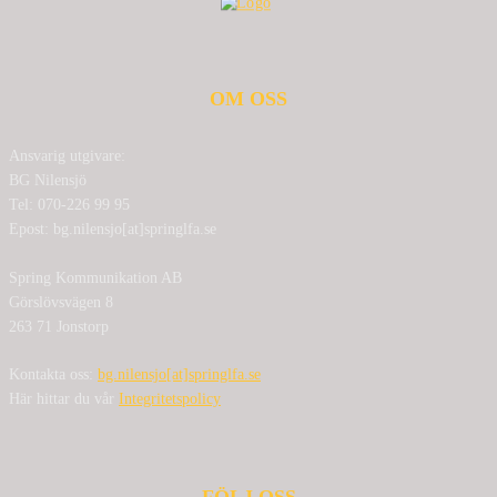
OM OSS
Ansvarig utgivare:
BG Nilensjö
Tel: 070-226 99 95
Epost: bg.nilensjo[at]springlfa.se
Spring Kommunikation AB
Görslövsvägen 8
263 71 Jonstorp
Kontakta oss:
bg.nilensjo[at]springlfa.se
Här hittar du vår
Integritetspolicy