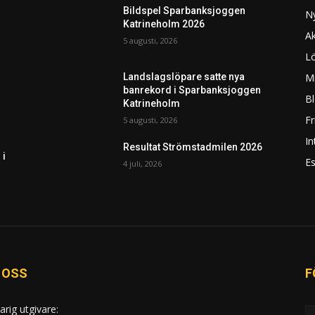
Bildspel Sparbanksjoggen
N
Katrineholm 2026
Ak
5 augusti, 2026
L
Mi
Landslagslöpare satte nya
banrekord i Sparbanksjoggen
Bl
Katrineholm
F
5 augusti, 2026
In
Resultat Strömstadmilen 2026
 i
Es
4 juli, 2026
 OSS
F
arig utgivare: