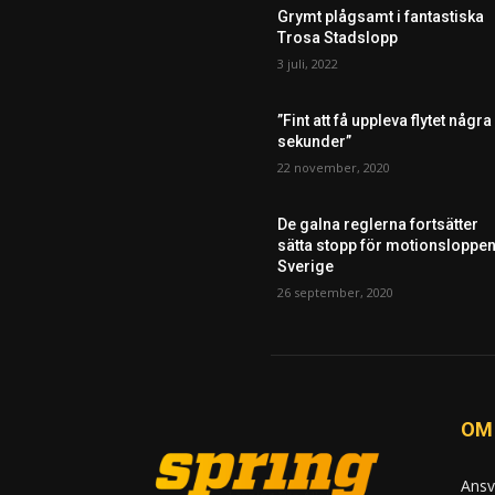
Grymt plågsamt i fantastiska
Trosa Stadslopp
3 juli, 2022
”Fint att få uppleva flytet några
sekunder”
22 november, 2020
De galna reglerna fortsätter
sätta stopp för motionsloppen
Sverige
26 september, 2020
OM
Ansv