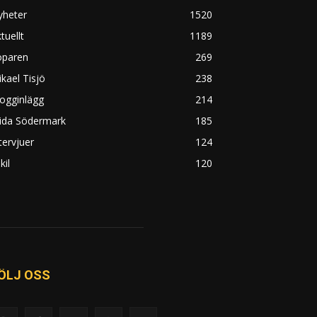
yheter
1520
tuellt
1189
öparen
269
kael Tisjö
238
ogginlägg
214
rida Södermark
185
tervjuer
124
kil
120
ÖLJ OSS