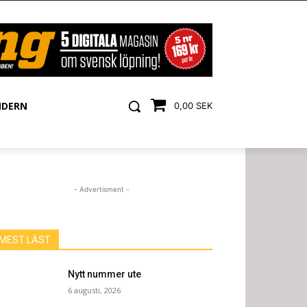
NDERN
0,00 SEK
- Advertisment -
MEST LÄST
Nytt nummer ute
6 augusti, 2026