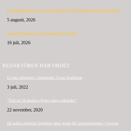
Landslagslöpare satte nya banrekord i Sparbanksjoggen Katrineholm
5 augusti, 2026
Dags för löparfest i Katrineholm 4 augusti
16 juli, 2026
REDAKTÖREN HAR ORDET
Grymt plågsamt i fantastiska Trosa Stadslopp
3 juli, 2022
”Fint att få uppleva flytet några sekunder”
22 november, 2020
De galna reglerna fortsätter sätta stopp för motionsloppen i Sverige