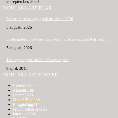
26 september, 2020
POPULÄRA ARTIKLAR
Bildspel Sparbanksjoggen Katrineholm 2026
5 augusti, 2026
Landslagslöpare satte nya banrekord i Sparbanksjoggen Katrineholm
5 augusti, 2026
Träningsprogram 10 km – För nybörjare!
9 april, 2015
POPULÄRA KATEGORIER
Nyheter
1520
Aktuellt
1189
Löparen
269
Mikael Tisjö
238
Blogginlägg
214
Frida Södermark
185
Intervjuer
124