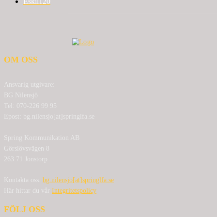
Eskil
120
OM OSS
Ansvarig utgivare:
BG Nilensjö
Tel: 070-226 99 95
Epost: bg.nilensjo[at]springlfa.se
Spring Kommunikation AB
Görslövsvägen 8
263 71 Jonstorp
Kontakta oss:
bg.nilensjo[at]springlfa.se
Här hittar du vår
Integritetspolicy
FÖLJ OSS