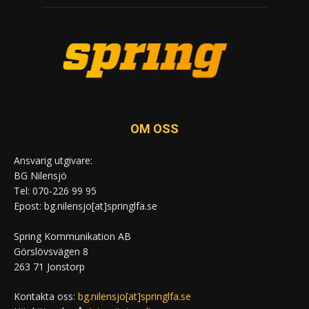
OM OSS
Ansvarig utgivare:
BG Nilensjö
Tel: 070-226 99 95
Epost: bg.nilensjo[at]springlfa.se
Spring Kommunikation AB
Görslövsvägen 8
263 71 Jonstorp
Kontakta oss:
bg.nilensjo[at]springlfa.se