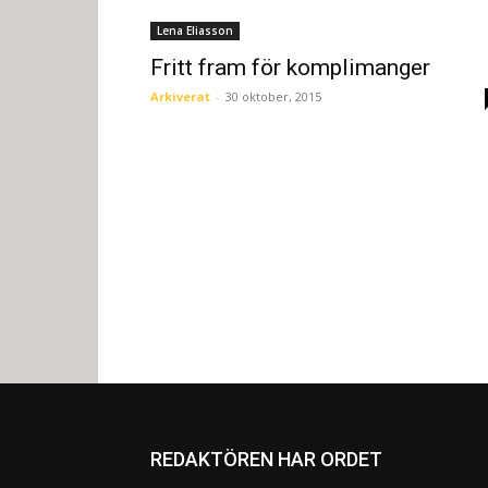
Lena Eliasson
Fritt fram för komplimanger
Arkiverat
-
30 oktober, 2015
REDAKTÖREN HAR ORDET