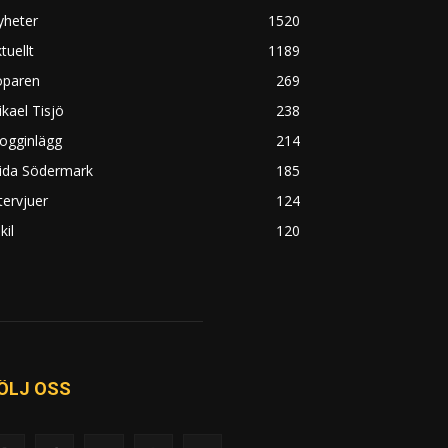
yheter
1520
tuellt
1189
öparen
269
kael Tisjö
238
ogginlägg
214
rida Södermark
185
tervjuer
124
kil
120
ÖLJ OSS