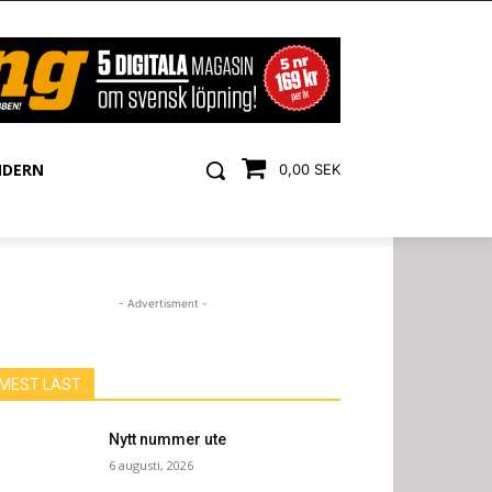
NDERN
0,00 SEK
- Advertisment -
MEST LÄST
Nytt nummer ute
6 augusti, 2026