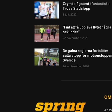
Grymt plågsamt i fantastiska
Trosa Stadslopp
3 juli, 2022
”Fint att få uppleva flytet några
sekunder”
22 november, 2020
De galna reglerna fortsätter
sätta stopp för motionsloppen
Sverige
26 september, 2020
OM
Ansv