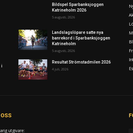
Bildspel Sparbanksjoggen
N
Katrineholm 2026
Ak
5 augusti, 2026
L
Mi
Landslagslöpare satte nya
banrekord i Sparbanksjoggen
Bl
Katrineholm
F
5 augusti, 2026
In
Resultat Strömstadmilen 2026
 i
Es
4 juli, 2026
 OSS
F
arig utgivare: