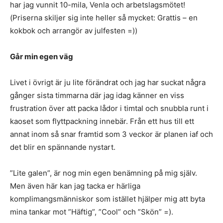
har jag vunnit 10-mila, Venla och arbetslagsmötet!
(Priserna skiljer sig inte heller så mycket: Grattis – en
kokbok och arrangör av julfesten =))
Går min egen väg
Livet i övrigt är ju lite förändrat och jag har suckat några
gånger sista timmarna där jag idag känner en viss
frustration över att packa lådor i timtal och snubbla runt i
kaoset som flyttpackning innebär. Från ett hus till ett
annat inom så snar framtid som 3 veckor är planen iaf och
det blir en spännande nystart.
”Lite galen”, är nog min egen benämning på mig själv.
Men även här kan jag tacka er härliga
komplimangsmänniskor som istället hjälper mig att byta
mina tankar mot ”Häftig”, ”Cool” och ”Skön” =).