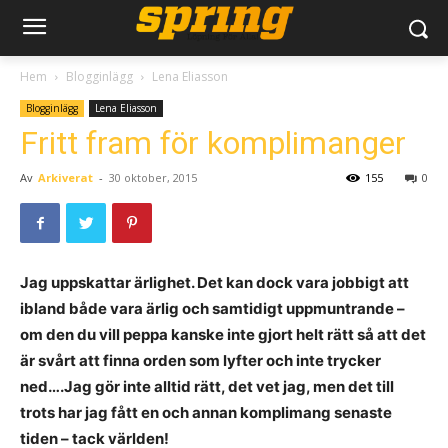
Hem
Blogginlägg
Lena Eliasson
Blogginlägg
Lena Eliasson
Fritt fram för komplimanger
Av
Arkiverat
-
30 oktober, 2015
155
0
Jag uppskattar ärlighet. Det kan dock vara jobbigt att
ibland både vara ärlig och samtidigt uppmuntrande –
om den du vill peppa kanske inte gjort helt rätt så att det
är svårt att finna orden som lyfter och inte trycker
ned….Jag gör inte alltid rätt, det vet jag, men det till
trots har jag fått en och annan komplimang senaste
tiden – tack världen!