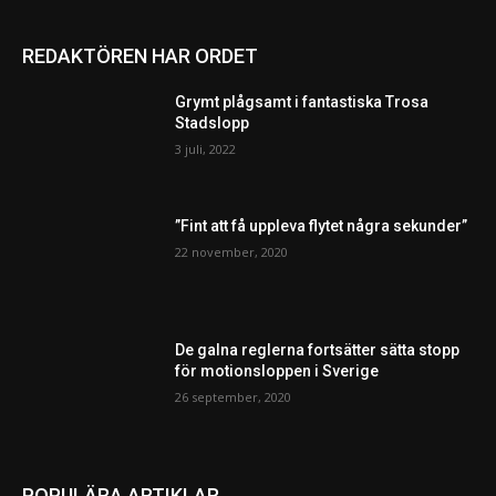
REDAKTÖREN HAR ORDET
Grymt plågsamt i fantastiska Trosa
Stadslopp
3 juli, 2022
”Fint att få uppleva flytet några sekunder”
22 november, 2020
De galna reglerna fortsätter sätta stopp
för motionsloppen i Sverige
26 september, 2020
POPULÄRA ARTIKLAR