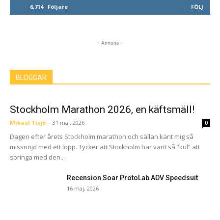
6,714
Följare
FÖLJ
- Annons -
BLOGGAR
Stockholm Marathon 2026, en käftsmäll!
Mikael Tisjö
-
31 maj, 2026
0
Dagen efter årets Stockholm marathon och sällan känt mig så
missnöjd med ett lopp. Tycker att Stockholm har varit så ”kul” att
springa med den...
Recension Soar ProtoLab ADV Speedsuit
16 maj, 2026