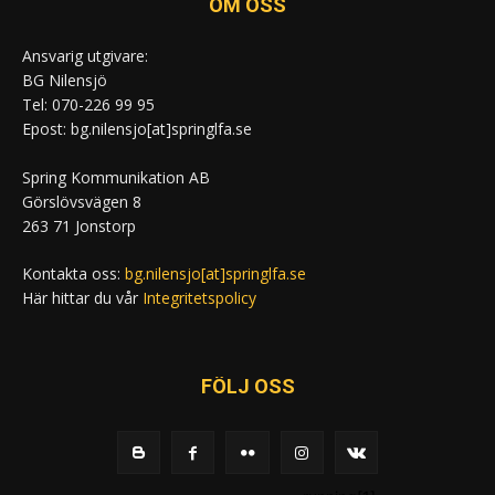
OM OSS
Ansvarig utgivare:
BG Nilensjö
Tel: 070-226 99 95
Epost: bg.nilensjo[at]springlfa.se
Spring Kommunikation AB
Görslövsvägen 8
263 71 Jonstorp
Kontakta oss:
bg.nilensjo[at]springlfa.se
Här hittar du vår
Integritetspolicy
FÖLJ OSS